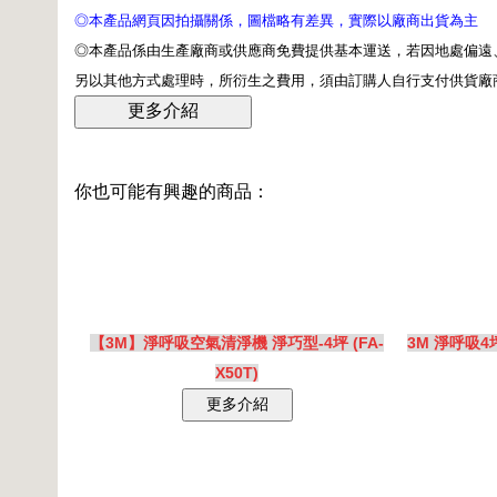
◎本產品網頁因拍攝關係，圖檔略有差異，實際以廠商出貨為主
◎本產品係由生產廠商或供應商免費提供基本運送，若因地處偏遠、
另以其他方式處理時，所衍生之費用，須由訂購人自行支付供貨廠
你也可能有興趣的商品：
【3M】淨呼吸空氣清淨機 淨巧型-4坪 (FA-
3M 淨呼吸
X50T)