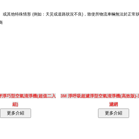
或其他特殊情形 (例如：天災或道路狀況不良)，致使所物流車輛無法於正常
商
4坪淨巧型空氣清淨機(超值二入
3M 淨呼吸超濾淨型空氣清淨機(高效版)-
組)
濾網