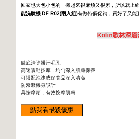
回家也大包小包的，搬起來很麻煩又很累，所以就上
能洗臉機 DF-R02(兩入組)
有做特價促銷，買好了又能
Kolin歌林深
徹底清除髒汙毛孔
高速震動按摩，均勻深入肌膚保養
可搭配泡沫或保養品深入清潔
防潑濺機身設計
具按摩頭，有效按摩肌膚