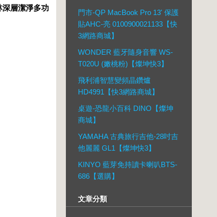
歌林深層潔淨多功
門市-QP MacBook Pro 13' 保護
貼AHC-亮 0100900021133【快
3網路商城】
WONDER 藍牙隨身音響 WS-
T020U (嫩桃粉)【燦坤快3】
飛利浦智慧變頻晶鑽爐
HD4991【快3網路商城】
桌遊-恐龍小百科 DINO【燦坤
商城】
YAMAHA 古典旅行吉他-28吋吉
他麗麗 GL1【燦坤快3】
KINYO 藍芽免持讀卡喇叭BTS-
686【選購】
文章分類