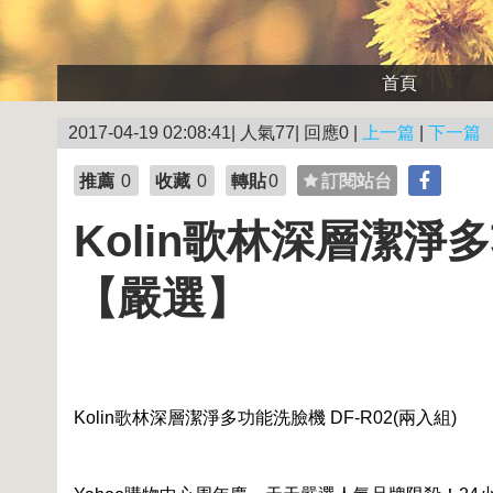
首頁
2017-04-19 02:08:41| 人氣77| 回應0 |
上一篇
|
下一篇
推薦
0
收藏
0
轉貼
0
訂閱站台
Kolin歌林深層潔淨多
【嚴選】
Kolin歌林深層潔淨多功能洗臉機 DF-R02(兩入組)