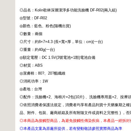
◎品名：Kolin歌林深層潔淨多功能洗臉機 DF-R02(兩入組)
◎型號：DF-R02
◎顏色：藍色、粉色(隨機出貨)
◎數量：兩個
◎尺寸：約8×7×4.3 (長×寬×厚，單位：cm)(一台)
◎重量：約40g(一台)
◎額定電壓：DC 1.5V(3號電池×1顆)電池自備
◎材質：ABS
◎潔膚棉：80?、20?酯纖維
◎消耗功率：1W
◎產地：台灣
◎配件：洗臉機×2、海棉片×2包(10片) 、洗臉機專用蓋×2、按摩頭
◎依照消費者保護法規定，消費者均享有產品到貨十天猶豫期之權益
品、附件、包裝、廠商紙箱及所有附隨文件或資料之完整性 ) ，否
◎本商品為接觸型商品，為避免接觸性傳染疾病，本產品一經拆封
◎本產品文案為原廠所提供，若有變動敬請參照實際商品為準