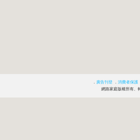
．
廣告刊登
．
消費者保護
網路家庭版權所有、轉載必究 