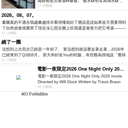
鐵路都是沿著溪畔修建。 樂水驛初名為濁水驛，
17 小時前
但因與臺鐵集集線車站同名，於1953
2026。08。07。
畫圖真的不適合我越畫越排斥看得懂就好了應該是說如果改天需要用到
了自然就會很厲害了現在沒心思在圖上但我還是會努力把它考過———
17 小時前
繞了一圈
沒想到上次寫文已經是一年前了。 更沒想到就這麼走著走著，2026年
已經來到了Q3的8月。 那天和好友You約吃飯，有些難為情地說「覺得
17 小時前
電影一夜限定2026 One Night Only 2026 movie
電影一夜限定2026 One Night Only 2026 movie
Directed by Will Gluck Written by Travis Braun
18 小時前
Starring Monica Barbaro