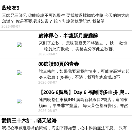
藍玫友5
三師兄三師兄 你昨晚說不可以殺生 要我放過蟑螂給生路 今天的燉大肉
怎辦？ 你是否要虔誠茹素？ 蛤？別說師妹愛記仇 我希望
2026-08-07
歲律禪心 - 半塘新月朦朧醉
來到了立秋 ， 意味著夏天即將過去 ， 秋 ，揪也
， 物於此而揪歛 ， 與格友分享此立秋聯。
2026-08-07
88節讀88頁的青春
說真格的，如果我要寫我的情史，可能會高潮迭起
令人歎息！(好酸)，不過，我可能也會萬劫不
2026-08-07
復...，每天跪鍵盤還是被判了花心的罪
【2026-6廣島】Day 6 福岡博多血拼 與機場接送少年司機深夜對談
連四晚都住東橫INN 廣島新幹線口2號店，這間東
橫inn，早餐非常豐盛。 每天菜色都有變化，雖然
2026-08-07
看到工作人員拿出料理包加熱，但
愛情三十六計，瞞天過海
我把心事藏進尋常的問候，海面平靜如昔，心中悸動無法平息。 只有