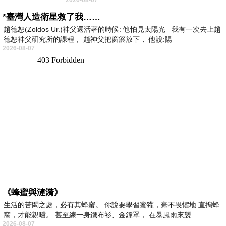
者 只能白白陪葬
*臺灣人造衛星救了我……
趙德恕(Zoldos Ur.)神父還活著的時候: 他怕見太陽光 我有一次去上趙
德恕神父研究所的課程， 趙神父把窗簾放下， 他說:陽
2026-08-07
《蜂蜜與漣漪》
生活的苦悶之處，必有其蜂蜜。 你說要學習蜜獾，毫不畏懼地 直搗蜂
窩，才能親嚐。 甚至練一身鐵布衫、金鐘罩， 在暴風雨來襲
2026-08-07