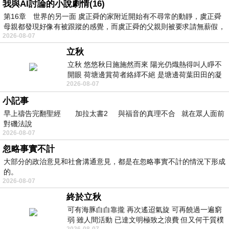
我與AI討論的小說劇情(16)
第16章 世界的另一面 虞正舜的家附近開始有不尋常的動靜，虞正舜
母親都發現好像有被跟蹤的感覺，而虞正舜的父親則被要求請無薪假，
2026-08-07
立秋
立秋 悠悠秋日施施然而來 陽光仍熾熱得叫人睜不
開眼 荷塘邊賞荷者絡繹不絕 是塘邊荷葉田田的凝
2026-08-07
望 風中飄逸的是映日荷花別樣紅
小記事
早上禱告完翻聖經 加拉太書2 與福音的真理不合 就在眾人面前
對磯法說
2026-08-07
忽略事實不計
大部分的政治意見和社會溝通意見，都是在忽略事實不計的情況下形成
的。
2026-08-07
終於立秋
可有海豚白白靠攏 再次遙迢氣旋 可再饒過一遍窮
弱 雖人間活動 已達文明極致之浪費 但又何干質樸
2026-08-07