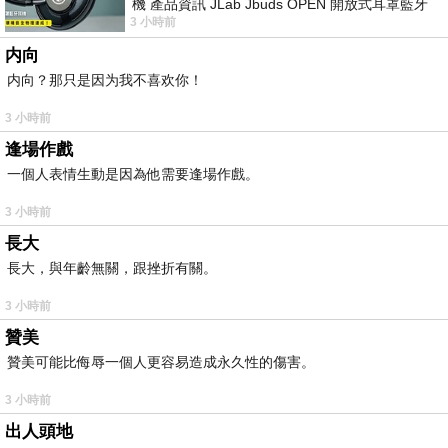
機 產品資訊 JLab Jbuds OPEN 開放式耳罩藍牙
3 小時前
耳機評語：非常有特色，值得喜愛美型工
内向
内向？那只是因为我不喜欢你！
3 小時前
逢場作戲
一個人表情生動是因為他需要逢場作戲。
3 小時前
長大
長大，與年齡無關，跟挫折有關。
3 小時前
贊美
贊美可能比侮辱一個人更容易造成永久性的傷害。
3 小時前
出人頭地