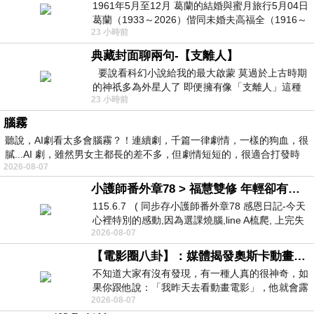
1961年5月至12月 葛蘭的結婚與蜜月旅行5月04日
葛蘭（1933～2026）偕同未婚夫高福全（1916～
23 小時前
2004）乘郵輪赴倫敦6月15日於英國倫敦St.S
典藏封面聊兩句-【支離人】
要說看科幻小說給我的最大啟蒙 莫過於上古時期
的神祇多為外星人了 即便擁有像「支離人」這種
23 小時前
驚世駭俗的神通法門 也未必讀
腦霧
聽說，AI劇看太多會腦霧？！連續劇，千篇一律劇情，一樣的狗血，很
膩...AI 劇，雖然男女主都長的差不多，但劇情短短的，很適合打發時
2026-08-07
小護師番外章78 > 福慧雙修 年輕卻有個老靈魂 ㄑ金剛經〉podcast
115.6.7 ( 同步存小護師番外章78 感恩日記-今天
心裡特別的感動,因為選課燒腦,line A梳爬, 上完失
2026-08-07
智課的她,特來傾
【電影圈八卦】：媒體揭發奧斯卡動畫項目投票醜聞！好萊塢為什麼看不起動畫電影？
不知道大家有沒有發現，有一種人真的很神奇，如
果你跟他說：「我昨天去看動畫電影」，他就會露
2026-08-07
出一種慈祥的微笑，然後問你是不是陪小