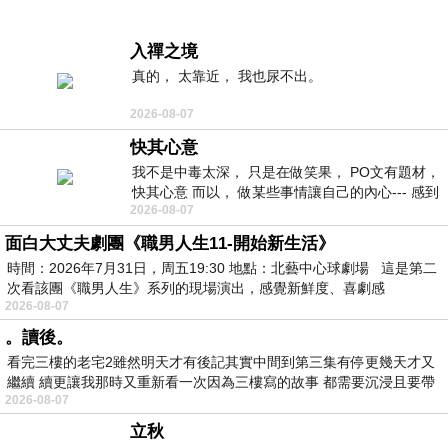
入禪之境
真的， 太靠近， 我也尿不出。
2026-08-07
快其心意
我不是中毒太深， 只是在做笑果， PO文有題材，
快其心意 而以， 做某些事情讓自己的內心--- 感到
2026-08-07
愉快。
面白大丈夫劇團《職男人生11-開始新生活》
時間：2026年7月31日，周五19:30 地點：北藝中心球劇場 這是第二
次看該團《職男人生》系列的現場演出，感覺新鮮度、喜劇感
2026-08-07
。讀後。
看完三樓的老宅2雖然明天才有後記其實中間到第三集有停更幾天才又
繼續 續更讓我那時又重新看一次因為三樓寫的故事 都需要沉浸且要帶
2026-08-07
有
立秋