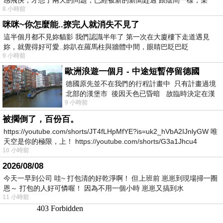
8 小時前
咪咪~你怎麼能..撩完人就消失不見了
這半個月都不見妳貓影 我們認識半年了 第一次在大廈樓下走道遇見
妳，就覺得好可愛..妳趴在羅馬柱與牆體中間，眼睛巴眨巴眨
9 小時前
歐洲浪遊一個月 - 中途短暫停留德國
德國原先並不在我們的行程計畫中 只有計畫過境
北部的漢堡市 後因天色已昏暗 故臨時決定在漢
9 小時前
堡市吃晚餐和過夜
被擱倒了，百份百。
https://youtube.com/shorts/JT4fLHpMfYE?is=uk2_hVbA2IJnlyGW 唯
天空是你的極限，上！ https://youtube.com/shorts/G3a1Jhcu4
10 小時前
2026/08/08
今天一早到公司 哇~ 打包清的好乾淨啊！ 但上班前 崽崽到現場掃一圈
恩～ 打包的人好可憐喔！ 因為不用一個小時 崽崽又搞到水
11 小時前