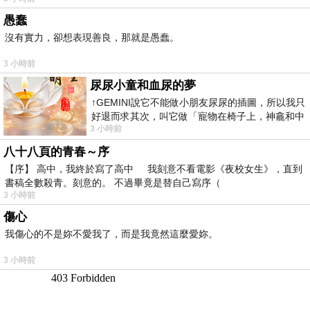
愚蠢
沒有實力，卻想表現善良，那就是愚蠢。
3 小時前
尿尿小童和血尿的夢
↑GEMINI說它不能做小朋友尿尿的插圖，所以我只
好退而求其次，叫它做「寵物在椅子上，神龕和中
3 小時前
年人臉孔」的畫了。 六月底
八十八頁的青春～序
【序】 高中，我終於寫了高中 我刻意不看電影《夜校女生》，直到
書稿全數殺青。刻意的。 不過畢竟是替自己寫序（
3 小時前
傷心
我傷心的不是妳不愛我了，而是我竟然這麼愛妳。
3 小時前