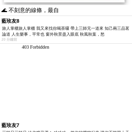
🌊 不刻意的線條，最自
藍玫友8
旅人掌櫃旅人掌櫃 我又來找你喝茶囉 帶上三師兄一道來 知己兩三品茗
論道 人生樂事，平常也 窗外秋景盡入眼底 秋風秋葉，愁
20 分鐘前
藍玫友7