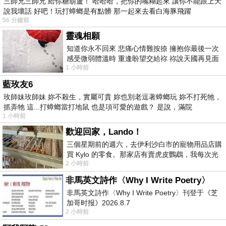
三師兄三師兄 給你糖葫蘆！ 哈哈哈，把你的嘴糊起來 讓你不能跟上天
說我壞話 好吧！玩打蟑螂是有點髒 那一起來去看白海豚飛躍
56 分鐘前
靈魂相願
知道你永不回來 悲痛心情難按捺 擁抱你最後一次
感受微弱體溫時 重逢盼望交給祢 祢說天國再見面
1 小時前
此刻忍淚說別離 他日靈魂再
藍玫友6
玫師妹玫師妹 妳不殺生，實屬可貴 妳也別老逗著蟑螂玩 妳不打死牠，
抓弄牠 這...打蟑螂當打地鼠 也是項可愛的遊戲？ 是說，滿院
1 小時前
歡迎回家，Lando！
三個星期前的週六，去伊利沙白市的寵物用品店購
買 Kylo 的零食。那家店有賣虎皮鸚鵡，我每次光
2 小時前
顧都會去看一下。他們偶爾會引進 C
非馬英文詩作〈Why I Write Poetry〉
非馬英文詩作〈Why I Write Poetry〉刊登于《芝
加哥时报》2026.8.7
2 小時前