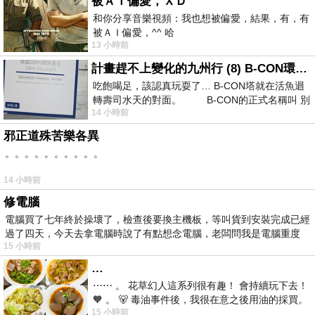
被ＡＩ偏愛，ＸＤ
和你分享音樂視頻：我也想被偏愛，結果，有，有
被ＡＩ偏愛，^^ 哈
13 小時前
計畫趕不上變化的九州行 (8) B-CON環球塔
吃飽喝足，該認真玩耍了… B-CON塔就在活魚迴
轉壽司水天的對面。 B-CON的正式名稱叫 別
14 小時前
邪正道殊苦樂各異
。。。。。。。。。。
14 小時前
修電腦
電腦買了七年終於操壞了，檢查後要換主機板，等叫貨到安裝完成已經
過了四天，今天去拿電腦時說了有點想念電腦，老闆問我是電腦重度
15 小時前
…
⋯⋯ 。 花草幻人這系列很有趣！ 會持續玩下去！
🧡 。 🐻 毒油事件後，我很在意之後用油的採買。
15 小時前
前天購買了我之前就很愛