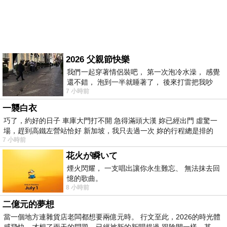
2026 父親節快樂
我們一起穿著情侶裝吧， 第一次泡冷水澡， 感覺
還不錯， 泡到一半就睡著了， 後來打雷把我吵
7 小時前
醒， 手
一襲白衣
巧了，約好的日子 車庫大門打不開 急得滿頭大漢 妳已經出門 虛驚一
場，趕到高鐵左營站恰好 新加坡，我只去過一次 妳的行程總是排的
7 小時前
花火が瞬いて
煙火閃耀， 一支唱出讓你永生難忘、 無法抹去回
憶的歌曲。
8 小時前
二億元的夢想
當一個地方連雜貨店老闆都想要兩億元時。 行文至此，2026的時光體
感飛快，才想了兩天的問題，已經被新的新聞趕過 跟陰間一樣，某