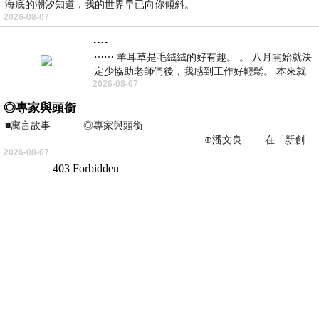
海底的潮汐知道，我的世界早已向你傾斜。
2026-08-07
….
⋯⋯ 羊耳草是毛絨絨的好有趣。 。 八月開始就決
定少協助老師們後，我感到工作好輕鬆。 本來就
2026-08-07
不是我的工作啊。 真
◎專家與頭銜
■寓言故事 ◎專家與頭銜
⊕潘文良 在「新創
2026-08-07
之谷」裡——