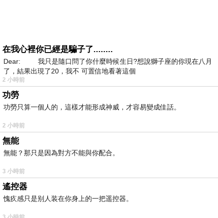
在我心裡你已經是騙子了........
Dear: 我只是隨口問了你什麼時候生日?想說獅子座的你現在八月
了，結果出現了20，我不 可置信地看著這個
2 小時前
功勞
功勞只算一個人的，這樣才能形成神威，才容易變成佳話。
2 小時前
無能
無能？那只是因為對方不能與你配合。
3 小時前
遙控器
愧疚感只是别人装在你身上的一把遥控器。
3 小時前