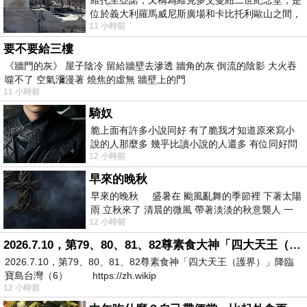
位於義大利羅馬威尼斯廣場和卡比托利歐山之間，
11 小時前
用以紀念統一義大利統一後的的第一位國
要不要給三樓
《牆門的灰》 屋子陰冷 留給牆壁去滲透 牆角的灰 倒流的陰影 大火吞
噬不了 空氣瀰漫著 燒焦的虛無 牆壁上的門
11 小時前
騎奴
脆上面有許多小說同好 有了脆我才知道原來寫小
說的人那麼多 幾乎比讀小說的人還多 有位同好問
12 小時前
了一個問題 她說為什麼高中文學獎的
早來的晚秋
早來的晚秋 盛暑在 颱風亂舞的季節裡 下著太陽
雨 立秋來了 清晨的微風 帶著淡淡的秋意襲人 一
12 小時前
下子 又被赤
2026.7.10，第79、80、81、82尊素食大神「四大天王（護界）」降臨寶島台灣（6）
2026.7.10，第79、80、81、82尊素食神「四大天王（護界）」降臨
寶島台灣（6） https://zh.wikip
12 小時前