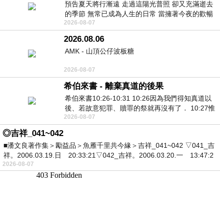
預告夏天將行漸遠 走過這陽光普照 卻又充滿逝去
的季節 無常已成為人生的日常 當擁著今夜的歡暢
2026-08-07
舒心 轉眼驟成昨日 而明晨 太陽
2026.08.06
AMK - 山頂公仔波板糖
2026-08-07
希伯來書 - 離棄真道的後果
希伯來書10:26-10:31 10:26因為我們得知真道以
後、若故意犯罪、贖罪的祭就再沒有了． 10:27惟
2026-08-07
有戰懼等候審判和那燒滅眾敵人的烈火
◎吉祥_041~042
■潘文良著作集＞勵益品＞魚雁千里共今緣＞吉祥_041~042 ▽041_吉
祥。2006.03.19.日 20:33:21▽042_吉祥。2006.03.20.一 13:47:2
2026-08-07