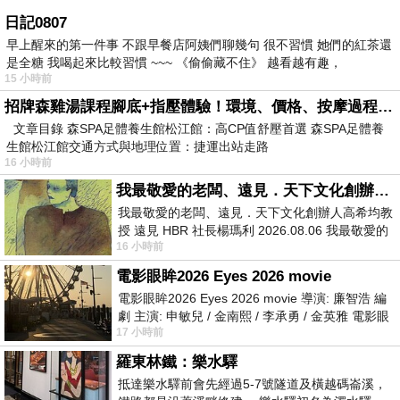
日記0807
早上醒來的第一件事 不跟早餐店阿姨們聊幾句 很不習慣 她們的紅茶還
是全糖 我喝起來比較習慣 ~~~ 《偷偷藏不住》 越看越有趣，
15 小時前
招牌森雞湯課程腳底+指壓體驗！環境、價格、按摩過程全紀錄，森SPA足體養生館松江館最新價格表
文章目錄 森SPA足體養生館松江館：高CP值舒壓首選 森SPA足體養
生館松江館交通方式與地理位置：捷運出站走路
16 小時前
我最敬愛的老闆、遠見．天下文化創辦人高希均教授
我最敬愛的老闆、遠見．天下文化創辦人高希均教
授 遠見 HBR 社長楊瑪利 2026.08.06 我最敬愛的
16 小時前
老闆、遠見．天下文化創辦人高希均教
電影眼眸2026 Eyes 2026 movie
電影眼眸2026 Eyes 2026 movie 導演: 廉智浩 編
劇 主演: 申敏兒 / 金南熙 / 李承勇 / 金英雅 電影眼
17 小時前
眸2026描述攝影師徐珍因遺
羅東林鐵：樂水驛
抵達樂水驛前會先經過5-7號隧道及橫越碼崙溪，