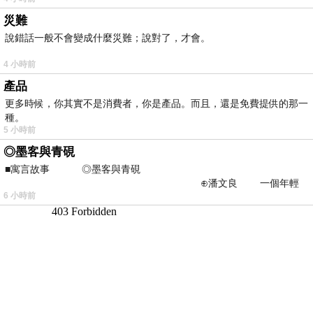
災難
說錯話一般不會變成什麼災難；說對了，才會。
4 小時前
產品
更多時候，你其實不是消費者，你是產品。而且，還是免費提供的那一
種。
5 小時前
◎墨客與青硯
■寓言故事 ◎墨客與青硯
⊕潘文良 一個年輕
6 小時前
的墨客，在京城的古玩肆裡