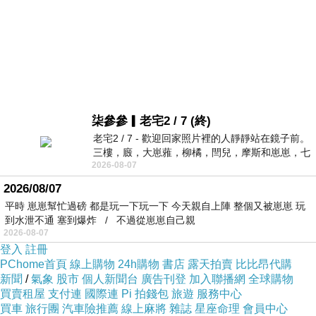
柒參參▎老宅2 / 7 (終)
老宅2 / 7 - 歡迎回家照片裡的人靜靜站在鏡子前。
三樓，廄，大崽蕥，柳橘，閆兒，摩斯和崽崽，七
2026-08-07
個人整整齊齊地站在鏡框之外，如同
2026/08/07
平時 崽崽幫忙過磅 都是玩一下玩一下 今天親自上陣 整個又被崽崽 玩
到水泄不通 塞到爆炸 / 不過從崽崽自己親
2026-08-07
登入
註冊
PChome首頁
線上購物
24h購物
書店
露天拍賣
比比昂代購
新聞
/
氣象
股市
個人新聞台
廣告刊登
加入聯播網
全球購物
買賣租屋
支付連
國際連
Pi 拍錢包
旅遊
服務中心
買車
旅行團
汽車險推薦
線上麻將
雜誌
星座命理
會員中心