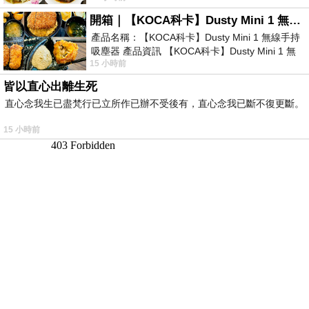
開箱｜【KOCA科卡】Dusty Mini 1 無線手持吸塵器
產品名稱：【KOCA科卡】Dusty Mini 1 無線手持
吸塵器 產品資訊 【KOCA科卡】Dusty Mini 1 無
15 小時前
線手持吸塵器評語： 能吸、能吹兼具兩
皆以直心出離生死
直心念我生已盡梵行已立所作已辦不受後有，直心念我已斷不復更斷。
15 小時前