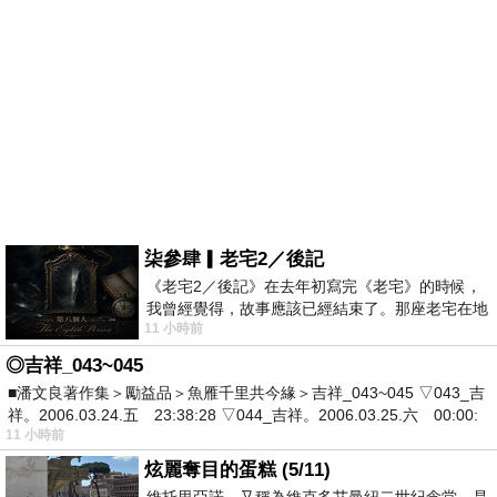
柒參肆▎老宅2／後記
《老宅2／後記》在去年初寫完《老宅》的時候，
我曾經覺得，故事應該已經結束了。那座老宅在地
11 小時前
震中倒塌，七個人終於離開那片黑暗，
◎吉祥_043~045
■潘文良著作集＞勵益品＞魚雁千里共今緣＞吉祥_043~045 ▽043_吉
祥。2006.03.24.五 23:38:28 ▽044_吉祥。2006.03.25.六 00:00:
11 小時前
炫麗奪目的蛋糕 (5/11)
維托里亞諾，又稱為維克多艾曼紐二世紀念堂，是