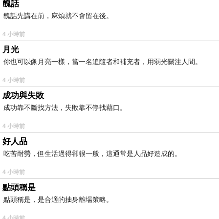
醜話
醜話先講在前，麻煩就不會留在後。
4 小時前
月光
你也可以像月亮一樣，當一名追隨者和補充者，用弱光關注人間。
4 小時前
成功與失敗
成功靠不斷找方法，失敗靠不停找藉口。
4 小時前
好人品
吃苦耐勞，但生活過得卻很一般，這通常是人品好造成的。
4 小時前
點頭稱是
點頭稱是，是合適的抽身離場策略。
4 小時前