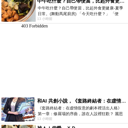
中午吃什麼？自己帶便當，比起外食更健康-夏季日常。(舞動馬尾廚房)
中午吃什麼？自己帶便當，比起外食更健康-夏季
日常。(舞動馬尾廚房) 「今天吃什麼？」 「便
13 小時前
當？麵？還是炒飯？」 每天都在選擇
和AI 共創小說，《套路終結者：在虛情假意的劇本裡活出人格》
《套路終結者：在虛情假意的劇本裡活出人格》
第一章：修羅場的序曲，誰在人設裡狂歡？ 麗思
13 小時前
卡爾頓酒店的總統套房內，燈光昏