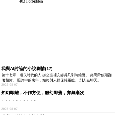
我與AI討論的小說劇情(17)
第十七章：遺失時代的人 辦公室裡安靜得只剩時鐘聲。 堯禹舜低頭翻
著相簿。 照片中的袁年，始終與人群保持距離。 別人在聊天。
2026-08-07
知幻即離，不作方便，離幻即覺，亦無漸次
。。。。。。。。。。
2026-08-07