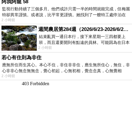
阿我阿龍 58
監視行動持續了三個多月。他們或許只需一半的時間就能完成，但梅麗
特卻異常謹慎。或者說，比平常更謹慎。她找到了一艘特工處停泊在
2 小時前
週間農居第284週（2026/6/23-2026/6/24) 夏至 金黃稻浪洋溢豐收喜悅
結束亂買一通日本行，接下來星期一三四都要上
班，而且還要開到有點遠的員林。可能因為在日本
2 小時前
花不少錢，星期一出門上班時，心裡沒有一
若心有住則為非住
應無所住而生其心。本心不住，非住非非住，應生無所住心，無住，非
心非非心無念無無念，覺心初起，心無初相，覺念念真，心無覺相
2 小時前