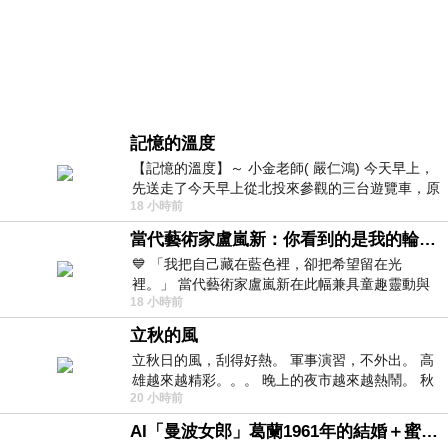
記憶的溫度
【記憶的溫度】～ 小金老師( 嚴仁鴻) 今天早上，
先送走了今天早上從北投來參觀的三台遊覽車，原
18 小時前
以為展場已經差不多要安靜下來，卻發
當代藝術家盧嵐新：你看到的是我的輪廓，還是你的故事？——藏在藍色裡的希望與光
💙 「我把自己藏在藍色裡，卻把希望留在光
裡。」 當代藝術家盧嵐新在此幅兼具童趣靈動與
18 小時前
抽象韻味的新作中，用湛藍的羽翼般色塊包覆著
立秋的風
立秋日的風，刮得好熱。 軍事演習，不外出。 高
雄越來越精彩。。。 晚上的夜市越來越熱鬧。 秋
20 小時前
天的風刮得很熱 夜遊消暑熱。。。
AI「曼波女郎」葛蘭1961年的結婚＋蜜月旅行 #戀上老電影 #葛蘭 #粟子