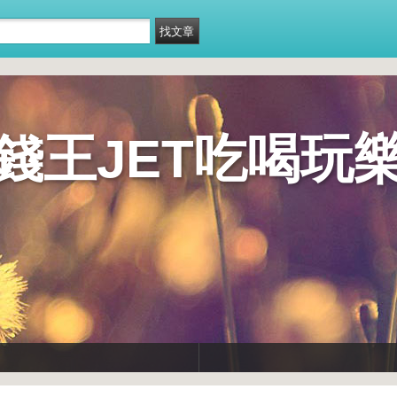
錢王JET吃喝玩