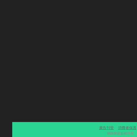
廣告刊登
消費者保護
．
．
網路家庭版權所有、轉載必究