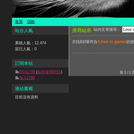
首頁
活動
站內文章搜尋：
站台人氣
搜尋結果
Love is game
共找到0筆符合
的
累積人氣：
12,474
當日人氣：
0
訂閱本站
RSS訂閱
(
如何使用RSS
)
第 1 /
加入訂閱
連結書籤
目前沒有資料