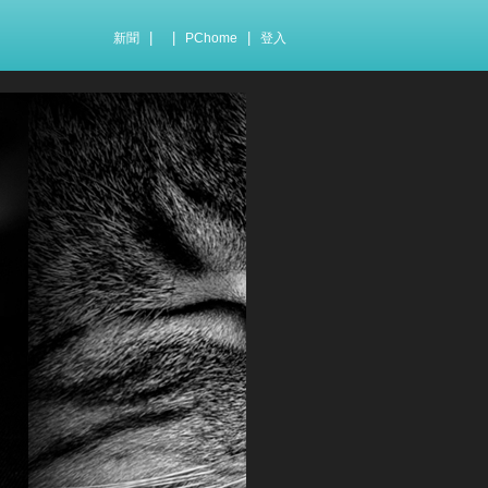
|
|
|
新聞
PChome
登入