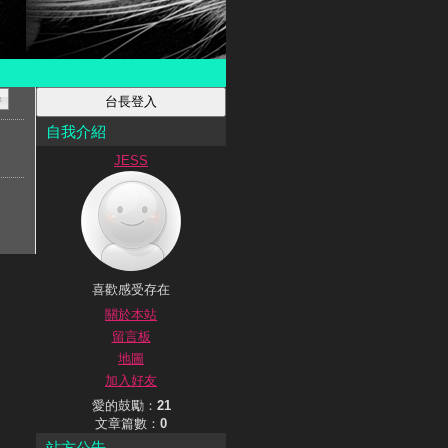
自我介紹
JESS
喜歡感受存在
關於本站
留言板
地圖
加入好友
愛的鼓勵：
21
文章篇數：
0
站方公告