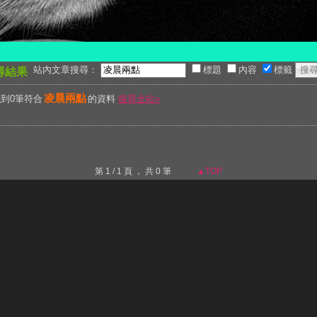
站內文章搜尋：
標題
內容
標籤
尋結果
凌晨兩點
到0筆符合
的資料
搜尋全站»
第 1 / 1 頁 ， 共 0 筆
▲TOP