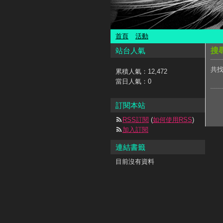
首頁
活動
站台人氣
搜
共找
累積人氣：
12,472
當日人氣：
0
訂閱本站
RSS訂閱
(
如何使用RSS
)
加入訂閱
連結書籤
目前沒有資料