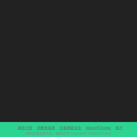
廣告刊登
消費者保護
兒童網路安全
About PChome
徵才
．
．
．
．
．
網路家庭版權所有、轉載必究 Copyright© PChome Online