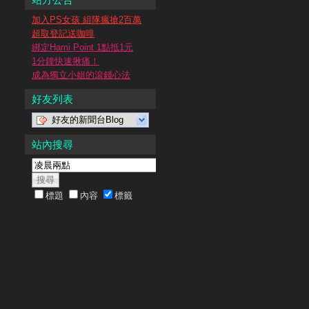
加入PS女孩 組隊瘋搶2百萬
超取登記送咖啡
綁定Hami Point 1點抵1元
1分鐘快速揪痛！
成為獨立小姐的滾錢心法
好友列表
好友的新聞台Blog
站內搜尋
標題
內容
標籤