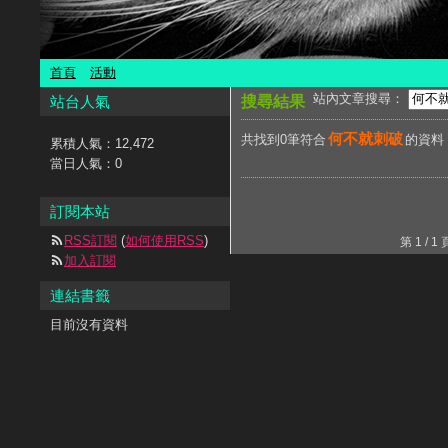
首頁
活動
站內文章搜尋：
站台人氣
搜尋結果
何不就刺破
共找到0筆符合
的資料
累積人氣：
12,472
當日人氣：
0
訂閱本站
RSS訂閱
(
如何使用RSS
)
第 1 /
加入訂閱
連結書籤
目前沒有資料