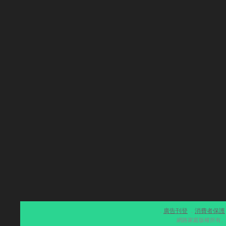
廣告刊登
消費者保護
．
．
網路家庭版權所有、轉載必究