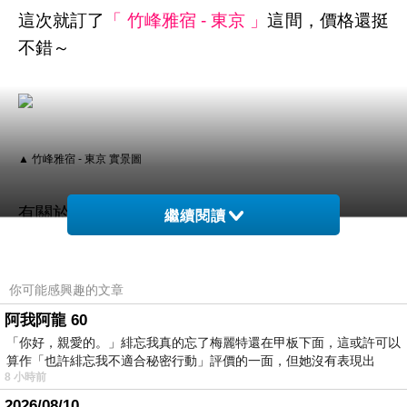
這次就訂了
「 竹峰雅宿 - 東京 」
這間，價格還挺
不錯～
▲ 竹峰雅宿 - 東京 實景圖
有關於訂房，我個人建議是
繼續閱讀
決定哪家以後快點下訂！
你可能感興趣的文章
阿我阿龍 60
像這次的話上網找了一下
住宿平價
竹峰雅宿 - 東
「你好，親愛的。」緋忘我真的忘了梅麗特還在甲板下面，這或許可以
京
民宿住宿折扣
的評價還不差～
算作「也許緋忘我不適合秘密行動」評價的一面，但她沒有表現出
8 小時前
就儘快衝下去！以免到時候訂不到就哭哭了(尤其
2026/08/10