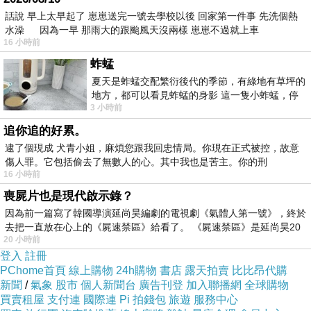
話說 早上太早起了 崽崽送完一號去學校以後 回家第一件事 先洗個熱
是旅遊旺季更要注意)
水澡 因為一早 那雨大的跟颱風天沒兩樣 崽崽不過就上車
16 小時前
而且在
HOTELS.COM
訂的話訂貴了還能退價
蚱蜢
差！沒在怕的！（這點超棒！）
夏天是蚱蜢交配繁衍後代的季節，有綠地有草坪的
地方，都可以看見蚱蜢的身影 這一隻小蚱蜢，停
3 小時前
在車頂上，怎麼樣小心驅趕，都無動
另外我有找到一些
優惠折扣碼！
追你追的好累。
逮了個現成 犬青小姐，麻煩您跟我回忠情局。你現在正式被控，故意
傷人罪。它包括偷去了無數人的心。其中我也是苦主。你的刑
可能剛好適用喔！請多加利用！
16 小時前
喪屍片也是現代啟示錄？
有關 竹峰雅宿 - 東京 的房間介紹在下面
因為前一篇寫了韓國導演延尚昊編劇的電視劇《氣體人第一號》，終於
去把一直放在心上的《屍速禁區》給看了。 《屍速禁區》是延尚昊20
20 小時前
如果有興趣到這附近玩的，不妨可以看看！
登入
註冊
PChome首頁
線上購物
24h購物
書店
露天拍賣
比比昂代購
新聞
/
氣象
股市
個人新聞台
廣告刊登
加入聯播網
全球購物
飯店住宿折扣訂房
↓↓↓保證最便宜！定貴退價差
買賣租屋
支付連
國際連
Pi 拍錢包
旅遊
服務中心
↓↓↓