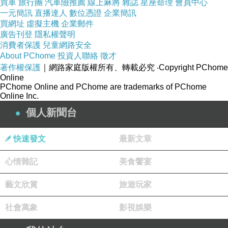
買車
旅行團
汽車險推薦
線上麻將
雜誌
星座命理
會員中心
一元簡訊
直播達人
數位憑證
企業簡訊
買網址
虛擬主機
企業郵件
住宿比價網站
廣告刊登
隱私權聲明
消費者保護
兒童網路安全
About PChome
投資人聯絡
徵才
竹峰雅宿 - 東京
著作權保護
｜網路家庭版權所有、轉載必究
‧Copyright PChome
Online
PChome Online and PChome are trademarks of PChome
Online Inc.
主要設施
個人新聞台
20 間客房
供應早餐
快速發文
最新文章
24 小時客房餐點服務
心情雜記
美食饗宴
24 小時櫃台服務
空調
藝文欣賞
旅遊玩家
每日客房清潔服務
社會萬象
影視娛樂
熱情款待