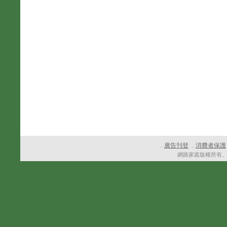
廣告刊登
消費者保護
．
．
網路家庭版權所有、轉載必究