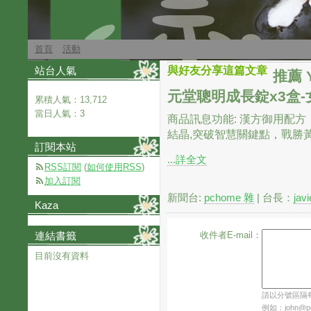
首頁
活動
站台人氣
與好友分享這篇文章
推薦 
元堂聰明成長錠x3盒
累積人氣：
13,712
當日人氣：
3
商品訊息功能: 漢方御用配
結晶,突破智慧關鍵點，戰勝黃金
訂閱本站
...詳全文
RSS訂閱
(
如何使用RSS
)
加入訂閱
新聞台:
pchome 雜
| 台長：
jav
Kaza
連結書籤
收件者E-mail：
目前沒有資料
請以分號區隔每個
例如：john@pch