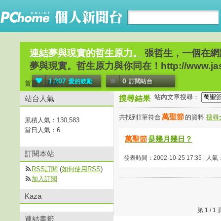
連結夢與現實的哲生原力。
張哲生，一個在網
夢與現實。哲生原力與你同在！http://www.jaso
1,207
0
愛的鼓勵
訂閱站台
首頁
活動
站內文章搜尋：
站台人氣
搜尋結果
萬聖節
共找到1筆符合
的資料
搜尋
累積人氣：
130,583
當日人氣：
6
萬聖節
是幾月幾日？
訂閱本站
發表時間：2002-10-25 17:35 | 人氣
RSS訂閱
(
如何使用RSS
)
加入訂閱
Kaza
第 1 /
連結書籤