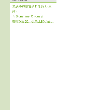
連結夢與現實的哲生原力(主
站)
☆Ｓunshine Ｃircus☆
咖啡與音樂。孤島上的小品。