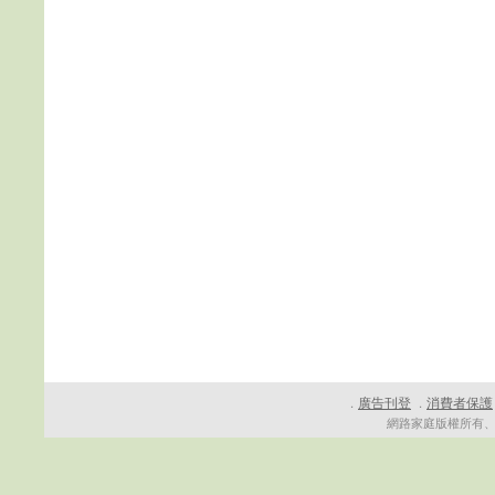
廣告刊登
消費者保護
．
．
網路家庭版權所有、轉載必究