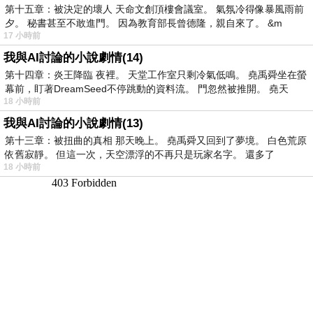
第十五章：被決定的壞人 天命文創頂樓會議室。 氣氛冷得像暴風雨前
夕。 秘書甚至不敢進門。 因為教育部長曾德隆，親自來了。 &m
17 小時前
我與AI討論的小說劇情(14)
第十四章：炎王降臨 夜裡。 天堂工作室只剩冷氣低鳴。 堯禹舜坐在螢
幕前，盯著DreamSeed不停跳動的資料流。 門忽然被推開。 堯天
18 小時前
我與AI討論的小說劇情(13)
第十三章：被扭曲的真相 那天晚上。 堯禹舜又回到了夢境。 白色荒原
依舊寂靜。 但這一次，天空漂浮的不再只是玩家名字。 還多了
18 小時前