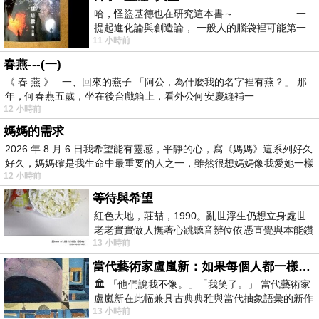
哈，怪盜基德也在研究這本書～ _ _ _ _ _ _ _ 一
提起進化論與創造論， 一般人的腦袋裡可能第一
11 小時前
時間就有「 進化論很科
春燕---(一)
《 春 燕 》 一、回來的燕子 「阿公，為什麼我的名字裡有燕？」 那
年，何春燕五歲，坐在後台戲箱上，看外公何安慶縫補一
12 小時前
媽媽的需求
2026 年 8 月 6 日我希望能有靈感，平靜的心，寫《媽媽》這系列好久
好久，媽媽確是我生命中最重要的人之一，雖然很想媽媽像我愛她一樣
12 小時前
等待與希望
紅色大地，莊喆，1990。亂世浮生仍想立身處世
老老實實做人撫著心跳聽音辨位依憑直覺與本能鑽
13 小時前
向裂隙的亮處探索另一個心聲另一個共鳴的
當代藝術家盧嵐新：如果每個人都一樣，這世界該有多無聊？
🏛️ 「他們說我不像。」「我笑了。」 當代藝術家
盧嵐新在此幅兼具古典典雅與當代抽象語彙的新作
13 小時前
中，以沈靜的藍色空間為背景，描繪了