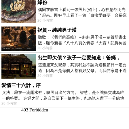
緣份
偶爾在臉書上看到一張照片(如上)，心裡忽然明亮
了起來。剛好早上看了一篇「白痴愛做夢」台長寫
20 小時前
的貼文，在回顧年輕時瘋狂愛上
祝賀～純純男子漢
聽歌：《我們的高峰》～純純男子漢～恭賀新書出
版～願你新書〞八十八頁的青春〞大賣！記得你曾
20 小時前
經在我的版留言…「好讚的圖^^感覺大家
出生即欠債？孩子一定要知道：爸媽，其實我不欠你們
這週迎來父親節，其實我並不認為這種節日一定要
過，因為不是每個人都有好父母。而我們家是不過
20 小時前
節的，平時也沒什麼儀式感，生活趨近冷
愛情三十六計，序
兵法，藏在一滴露水裡，映照日出的方向。 智慧，是不讓衝突成為唯
一的答案。 進退之間，為自己留下一條生路，也為他人留下一分餘地
20 小時前