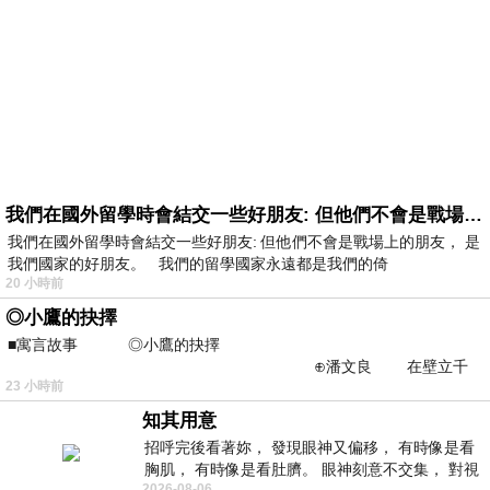
我們在國外留學時會結交一些好朋友: 但他們不會是戰場上的朋友
我們在國外留學時會結交一些好朋友: 但他們不會是戰場上的朋友， 是
我們國家的好朋友。 我們的留學國家永遠都是我們的倚
20 小時前
◎小鷹的抉擇
■寓言故事 ◎小鷹的抉擇
⊕潘文良 在壁立千
23 小時前
仞的懸崖上，有一座遮天蔽
知其用意
招呼完後看著妳， 發現眼神又偏移， 有時像是看
胸肌， 有時像是看肚臍。 眼神刻意不交集， 對視
2026-08-06