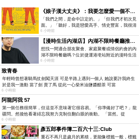
《娘子漢大丈夫》：我要怎麼愛一個不存在的人？
「我們之間，是命中註定的。」「但我們才初次見
面。」「聽好，我是戀愛高手、情史豐富，我很清
6 小時前
楚這種感覺，你我之間的那種感覺，現
【漫時生活內湖店】內湖不限時餐廳推薦｜捷運港墘站美食，聚餐、約會、家庭聚會首選，正餐甜點一次滿足
想找一間適合朋友聚會、家庭聚餐或情侶約會的內
湖不限時餐廳嗎？位於捷運港墘站附近的漫時生活
6 小時前
內湖店，從捷運站步行約4分鐘即可抵
致青春
年輕時曾想著騎馬仗劍闖天涯 可是半路上遇到一個人 她說要許我終生
於是我一激動 當了劍 賣了馬 從此一心柴米油鹽醬醋茶 可當
6 小時前
阿龍阿我 57
第一個任務很簡單，但這並不意味著它很容易。「你準備好了吧？」龍
疆問。然後他看著緋忘我努力克制住翻白眼的衝動。 「當然。從
6 小時前
彥五郎事件簿二百六十三:Club
重石不再只是歲月的累積，更能像標籤一般，標籤