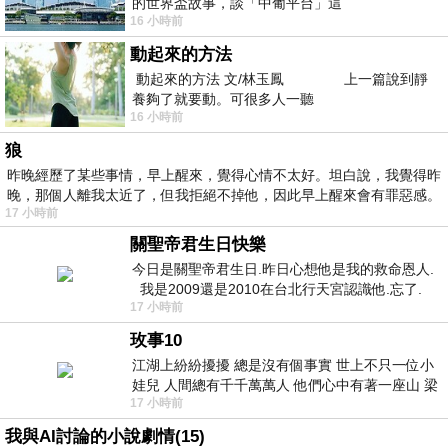
的世界盃故事，談「中葡平台」這
16 小時前
動起來的方法
動起來的方法 文/林玉鳳 上一篇說到靜
養夠了就要動。可很多人一聽
16 小時前
狼
昨晚經歷了某些事情，早上醒來，覺得心情不太好。坦白說，我覺得昨
晚，那個人離我太近了，但我拒絕不掉他，因此早上醒來會有罪惡感。
17 小時前
關聖帝君生日快樂
今日是關聖帝君生日.昨日心想他是我的救命恩人.
我是2009還是2010在台北行天宮認識他.忘了.
17 小時前
一個奇摩交友的網友學
玫事10
江湖上紛紛擾擾 總是沒有個事實 世上不只一位小
娃兒 人間總有千千萬萬人 他們心中有著一座山 梁
17 小時前
山佛山泰華衡恆嵩 一山之高
我與AI討論的小說劇情(15)