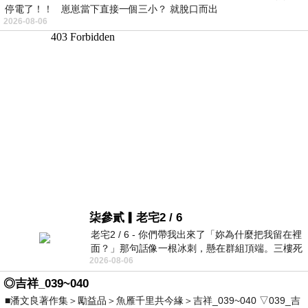
停電了！！ 崽崽當下直接一個三小？ 就脫口而出
2026-08-06
柒參貳▎老宅2 / 6
老宅2 / 6 - 你們帶我出來了「妳為什麼把我留在裡
面？」那句話像一根冰刺，懸在群組頂端。三樓死
2026-08-06
死盯著照片裡的人。那個人確實站在
◎吉祥_039~040
■潘文良著作集＞勵益品＞魚雁千里共今緣＞吉祥_039~040 ▽039_吉