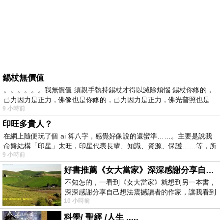
錫杖無價值
。。。。。。我無價值 須親手執持錫杖才得以滅除煩惱 錫杖你修的，
己力因力是正力，佛像也是你修的，己力因力是正力，佛光普照也是
9 小時前
印旺多貴人？
在網上隨便玩了個 ai 算八字，感覺好像說的還蠻準……。主要是說我
命盤結構「印星」太旺，印星代表長輩、知識、資源、保護……等，所
9 小時前
好書推薦《女大當家》深深感謝分享自己想法震撼讀者的作家，讓我看到不同樣貌的家庭！
不知怎的，一看到《女大當家》就想到另一本書，
深深感謝分享自己想法震撼讀者的作家，讓我看到
10 小時前
不同樣貌的家庭！ 《女大
科學/ 聖經 /人生 .....