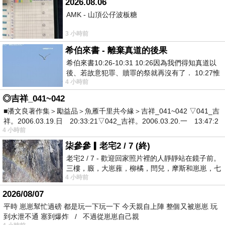
2026.08.06
AMK - 山頂公仔波板糖
3 小時前
希伯來書 - 離棄真道的後果
希伯來書10:26-10:31 10:26因為我們得知真道以
後、若故意犯罪、贖罪的祭就再沒有了． 10:27惟
4 小時前
有戰懼等候審判和那燒滅眾敵人的烈火
◎吉祥_041~042
■潘文良著作集＞勵益品＞魚雁千里共今緣＞吉祥_041~042 ▽041_吉
祥。2006.03.19.日 20:33:21▽042_吉祥。2006.03.20.一 13:47:2
4 小時前
柒參參▎老宅2 / 7 (終)
老宅2 / 7 - 歡迎回家照片裡的人靜靜站在鏡子前。
三樓，廄，大崽蕥，柳橘，閆兒，摩斯和崽崽，七
4 小時前
個人整整齊齊地站在鏡框之外，如同
2026/08/07
平時 崽崽幫忙過磅 都是玩一下玩一下 今天親自上陣 整個又被崽崽 玩
到水泄不通 塞到爆炸 / 不過從崽崽自己親