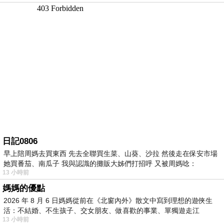
日記0806
早上陪周媽去買東西 先去全聯買生菜、山葵、沙拉 然後走在保安市場
她買番茄、南瓜子 我與認識的攤販大姊們打招呼 又被周媽唸：
13 小時前
媽媽的優點
2026 年 8 月 6 日媽媽從前在《北窗內外》散文中寫到理想的遊俠生
活：不結婚、不生孩子、交女朋友、做喜歡的事業、單獨遊走江
13 小時前
湖⋯⋯，