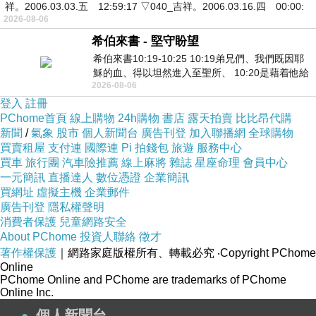
祥。2006.03.03.五 12:59:17 ▽040_吉祥。2006.03.16.四 00:00:
2026-08-06
希伯來書 - 堅守盼望
希伯來書10:19-10:25 10:19弟兄們、我們既因耶
穌的血、得以坦然進入至聖所、 10:20是藉着他給
2026-08-06
我們開了一條又新又活的路從幔子經過
登入
註冊
PChome首頁
線上購物
24h購物
書店
露天拍賣
比比昂代購
新聞
/
氣象
股市
個人新聞台
廣告刊登
加入聯播網
全球購物
買賣租屋
支付連
國際連
Pi 拍錢包
旅遊
服務中心
買車
旅行團
汽車險推薦
線上麻將
雜誌
星座命理
會員中心
一元簡訊
直播達人
數位憑證
企業簡訊
買網址
虛擬主機
企業郵件
廣告刊登
隱私權聲明
消費者保護
兒童網路安全
About PChome
投資人聯絡
徵才
著作權保護
｜網路家庭版權所有、轉載必究
‧Copyright PChome
Online
PChome Online and PChome are trademarks of PChome
Online Inc.
個人新聞台