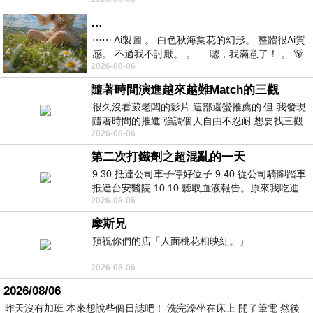
視線不對齊， 讓我很難不
…
⋯⋯ Ai製圖 。 白色秋海棠花的幻形。 整體很Ai質
感。 不過我不討厭。 。 ... 嗯，我滿意了！ 。 🐻
2026-08-06
昨中
隨著時間演進越來越難Match的三觀
很久沒看葳老闆的影片 這部還蠻推薦的 但 我發現
隨著時間的推進 強調個人自由不忍耐 想要找三觀
2026-08-06
接近的不要說對象 連朋友都超
第二次打鐵劑之超混亂的一天
9:30 抵達公司車子停好位子 9:40 從公司騎腳踏車
抵達台安醫院 10:10 聽取血液報告。原來我吃進
2026-08-06
去的 B12 彌可保並非沒有吸收而是超
摩斯兄
預祝你們的店「人面桃花相映紅。」
2026-08-06
2026/08/06
昨天沒有加班 本來想說些個日誌吧！ 洗完澡坐在床上 開了筆電 然後