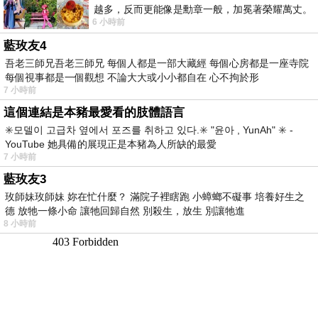
越多，反而更能像是勳章一般，加冕著榮耀萬丈。
6 小時前
習慣一如縱容，成了再難輕輕放下的罪證
藍玫友4
吾老三師兄吾老三師兄 每個人都是一部大藏經 每個心房都是一座寺院
每個視事都是一個觀想 不論大大或小小都自在 心不拘於形
7 小時前
這個連結是本豬最愛看的肢體語言
✳️모델이 고급차 옆에서 포즈를 취하고 있다.✳️ "윤아 , YunAh" ✳️ -
YouTube 她具備的展現正是本豬為人所缺的最愛
7 小時前
藍玫友3
玫師妹玫師妹 妳在忙什麼？ 滿院子裡瞎跑 小蟑螂不礙事 培養好生之
德 放牠一條小命 讓牠回歸自然 別殺生，放生 別讓牠進
8 小時前