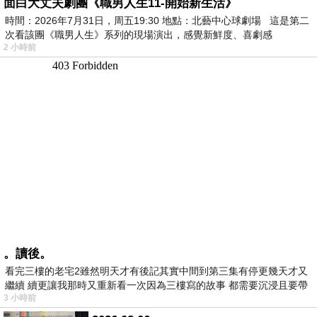
面白大丈夫劇團《職男人生11-開始新生活》
時間：2026年7月31日，周五19:30 地點：北藝中心球劇場 這是第二
次看該團《職男人生》系列的現場演出，感覺新鮮度、喜劇感
2 小時前
。讀後。
看完三樓的老宅2雖然明天才有後記其實中間到第三集有停更幾天才又
繼續 續更讓我那時又重新看一次因為三樓寫的故事 都需要沉浸且要帶
3 小時前
有