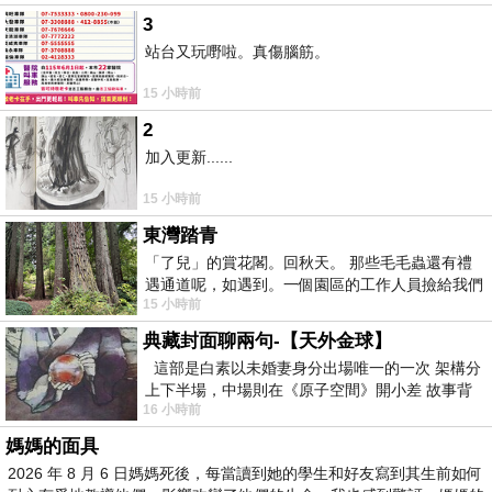
3
站台又玩嘢啦。真傷腦筋。
15 小時前
2
加入更新......
15 小時前
東灣踏青
「了兒」的賞花閣。回秋天。 那些毛毛蟲還有禮
遇通道呢，如遇到。一個園區的工作人員撿給我們
15 小時前
細賞。
典藏封面聊兩句-【天外金球】
這部是白素以未婚妻身分出場唯一的一次 架構分
上下半場，中場則在《原子空間》開小差 故事背
16 小時前
景影射西藏境外流亡 地下組織
媽媽的面具
2026 年 8 月 6 日媽媽死後，每當讀到她的學生和好友寫到其生前如何