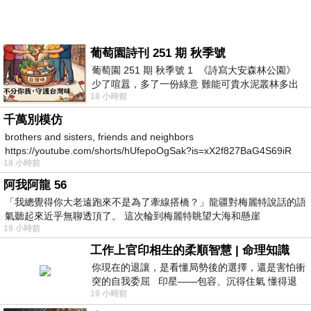
葡萄園詩刊 251 期 秋季號
葡萄園 251 期 秋季號 1 《詩寫大安森林公園》
少了喧囂，多了一份綠意 難能可貴水泥叢林多出
18 小時前
一
千萬別模仿
brothers and sisters, friends and neighbors
https://youtube.com/shorts/hUfepoOgSak?is=xX2f827BaG4S69iR
18 小時前
https
阿我阿龍 56
「我總覺得你大老遠跑來不是為了牽線搭橋？」龍疆對梅麗特說話的語
氣聽起來近乎無聊透頂了。 這次輪到梅麗特眺望大海和懸崖
19 小時前
工作上官印相生的柔順智慧 | 命理知識
你現在的退讓，是看懂局勢後的選擇，還是害怕衝
突的自我委屈 印星——包容、沉得住氣 懂得退
19 小時前
一步觀察，不會