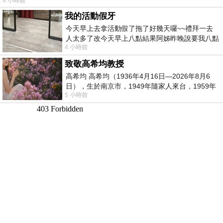
4 小時前
我的活動假牙
今天早上去拿活動假了拖了好幾天囉~~禮拜一去
人太多了改今天早上八點結果阿姊昨晚說要我八點
4 小時前
去西螺農會~回到莿桐都8點半多了
致敬高希均教授
高希均 高希均（1936年4月16日—2026年8月6
日），生於南京市，1949年隨家人來台，1959年
5 小時前
赴美深造並取得經濟發展博士學位。曾任