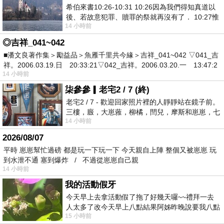
希伯來書10:26-10:31 10:26因為我們得知真道以
後、若故意犯罪、贖罪的祭就再沒有了． 10:27惟
14 小時前
有戰懼等候審判和那燒滅眾敵人的烈火
◎吉祥_041~042
■潘文良著作集＞勵益品＞魚雁千里共今緣＞吉祥_041~042 ▽041_吉
祥。2006.03.19.日 20:33:21▽042_吉祥。2006.03.20.一 13:47:2
14 小時前
柒參參▎老宅2 / 7 (終)
老宅2 / 7 - 歡迎回家照片裡的人靜靜站在鏡子前。
三樓，廄，大崽蕥，柳橘，閆兒，摩斯和崽崽，七
14 小時前
個人整整齊齊地站在鏡框之外，如同
2026/08/07
平時 崽崽幫忙過磅 都是玩一下玩一下 今天親自上陣 整個又被崽崽 玩
到水泄不通 塞到爆炸 / 不過從崽崽自己親
14 小時前
我的活動假牙
今天早上去拿活動假了拖了好幾天囉~~禮拜一去
人太多了改今天早上八點結果阿姊昨晚說要我八點
15 小時前
去西螺農會~回到莿桐都8點半多了