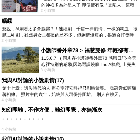
的神祇多為外星人了 即便擁有像「支離人」這種
2 小時前
驚世駭俗的神通法門 也未必讀
腦霧
聽說，AI劇看太多會腦霧？！連續劇，千篇一律劇情，一樣的狗血，很
膩...AI 劇，雖然男女主都長的差不多，但劇情短短的，很適合打發時
2 小時前
小護師番外章78 > 福慧雙修 年輕卻有個老靈魂 ㄑ金剛經〉podcast
115.6.7 ( 同步存小護師番外章78 感恩日記-今天
心裡特別的感動,因為選課燒腦,line A梳爬, 上完失
3 小時前
智課的她,特來傾
我與AI討論的小說劇情(17)
第十七章：遺失時代的人 辦公室裡安靜得只剩時鐘聲。 堯禹舜低頭翻
著相簿。 照片中的袁年，始終與人群保持距離。 別人在聊天。
4 小時前
知幻即離，不作方便，離幻即覺，亦無漸次
。。。。。。。。。。
4 小時前
我與AI討論的小說劇情(16)