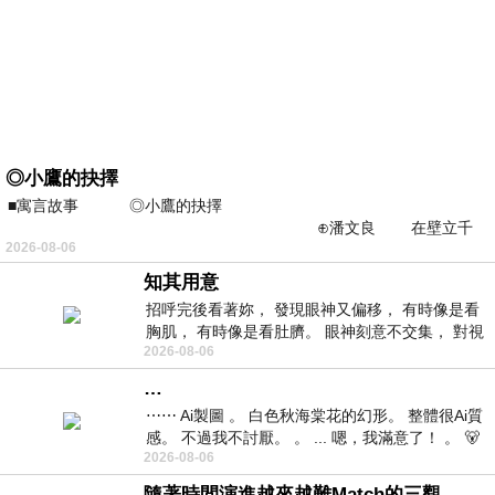
◎小鷹的抉擇
■寓言故事 ◎小鷹的抉擇
⊕潘文良 在壁立千
2026-08-06
仞的懸崖上，有一座遮天蔽
知其用意
招呼完後看著妳， 發現眼神又偏移， 有時像是看
胸肌， 有時像是看肚臍。 眼神刻意不交集， 對視
2026-08-06
視線不對齊， 讓我很難不
…
⋯⋯ Ai製圖 。 白色秋海棠花的幻形。 整體很Ai質
感。 不過我不討厭。 。 ... 嗯，我滿意了！ 。 🐻
2026-08-06
昨中
隨著時間演進越來越難Match的三觀