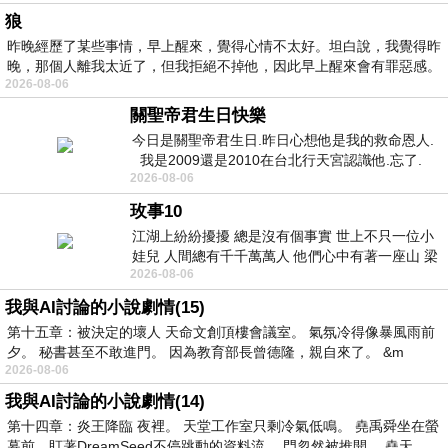
狼
昨晚經歷了某些事情，早上醒來，覺得心情不太好。坦白說，我覺得昨
晚，那個人離我太近了，但我拒絕不掉他，因此早上醒來會有罪惡感。
2026-08-06
關聖帝君生日快樂
今日是關聖帝君生日.昨日心想他是我的救命恩人.
我是2009還是2010在台北行天宮認識他.忘了.
2026-08-06
一個奇摩交友的網友學
玫事10
江湖上紛紛擾擾 總是沒有個事實 世上不只一位小
娃兒 人間總有千千萬萬人 他們心中有著一座山 梁
2026-08-06
山佛山泰華衡恆嵩 一山之高
我與AI討論的小說劇情(15)
第十五章：被決定的壞人 天命文創頂樓會議室。 氣氛冷得像暴風雨前
夕。 秘書甚至不敢進門。 因為教育部長曾德隆，親自來了。 &m
2026-08-06
我與AI討論的小說劇情(14)
第十四章：炎王降臨 夜裡。 天堂工作室只剩冷氣低鳴。 堯禹舜坐在螢
幕前，盯著DreamSeed不停跳動的資料流。 門忽然被推開。 堯天