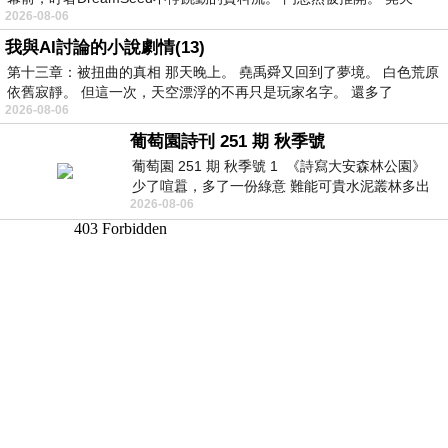
2026-08-06
我與AI討論的小說劇情(13)
第十三章：被扭曲的真相 那天晚上。 堯禹舜又回到了夢境。 白色荒原
依舊寂靜。 但這一次，天空漂浮的不再只是玩家名字。 還多了
2026-08-06
葡萄園詩刊 251 期 秋季號
葡萄園 251 期 秋季號 1 《詩寫大安森林公園》
少了喧囂，多了一份綠意 難能可貴水泥叢林多出
2026-08-06
一