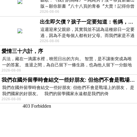
聽歌：《我們的高峰》～純純男子漢～恭賀新書出
版～願你新書〞八十八頁的青春〞大賣！記得你曾
2026-08-06
經在我的版留言…「好讚的圖^^感覺大家
出生即欠債？孩子一定要知道：爸媽，其實我不欠你們
這週迎來父親節，其實我並不認為這種節日一定要
過，因為不是每個人都有好父母。而我們家是不過
2026-08-06
節的，平時也沒什麼儀式感，生活趨近冷
愛情三十六計，序
兵法，藏在一滴露水裡，映照日出的方向。 智慧，是不讓衝突成為唯
一的答案。 進退之間，為自己留下一條生路，也為他人留下一分餘地
2026-08-06
我們在國外留學時會結交一些好朋友: 但他們不會是戰場上的朋友
我們在國外留學時會結交一些好朋友: 但他們不會是戰場上的朋友， 是
我們國家的好朋友。 我們的留學國家永遠都是我們的倚
2026-08-06