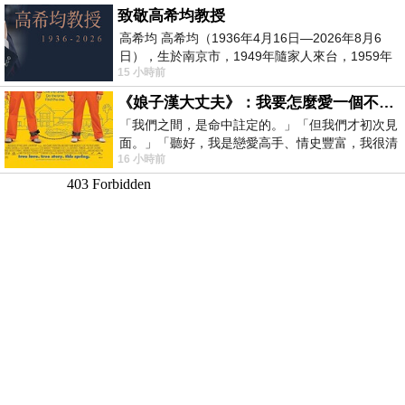
致敬高希均教授
高希均 高希均（1936年4月16日—2026年8月6
日），生於南京市，1949年隨家人來台，1959年
15 小時前
赴美深造並取得經濟發展博士學位。曾任
《娘子漢大丈夫》：我要怎麼愛一個不存在的人？
「我們之間，是命中註定的。」「但我們才初次見
面。」「聽好，我是戀愛高手、情史豐富，我很清
16 小時前
楚這種感覺，你我之間的那種感覺，現