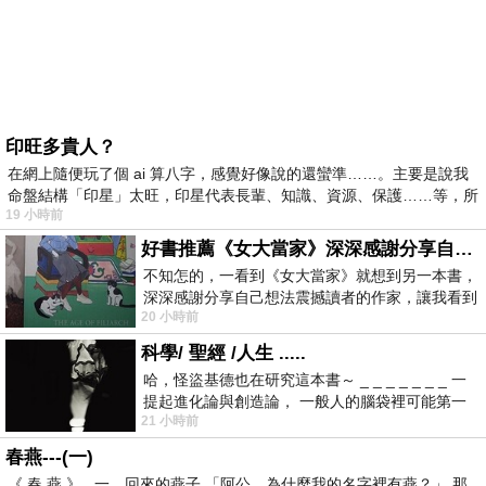
印旺多貴人？
在網上隨便玩了個 ai 算八字，感覺好像說的還蠻準……。主要是說我
命盤結構「印星」太旺，印星代表長輩、知識、資源、保護……等，所
19 小時前
好書推薦《女大當家》深深感謝分享自己想法震撼讀者的作家，讓我看到不同樣貌的家庭！
不知怎的，一看到《女大當家》就想到另一本書，
深深感謝分享自己想法震撼讀者的作家，讓我看到
20 小時前
不同樣貌的家庭！ 《女大
科學/ 聖經 /人生 .....
哈，怪盜基德也在研究這本書～ _ _ _ _ _ _ _ 一
提起進化論與創造論， 一般人的腦袋裡可能第一
21 小時前
時間就有「 進化論很科
春燕---(一)
《 春 燕 》 一、回來的燕子 「阿公，為什麼我的名字裡有燕？」 那