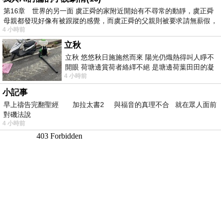
第16章 世界的另一面 虞正舜的家附近開始有不尋常的動靜，虞正舜
母親都發現好像有被跟蹤的感覺，而虞正舜的父親則被要求請無薪假，
4 小時前
立秋
立秋 悠悠秋日施施然而來 陽光仍熾熱得叫人睜不
開眼 荷塘邊賞荷者絡繹不絕 是塘邊荷葉田田的凝
4 小時前
望 風中飄逸的是映日荷花別樣紅
小記事
早上禱告完翻聖經 加拉太書2 與福音的真理不合 就在眾人面前
對磯法說
4 小時前