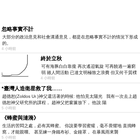
忽略事實不計
大部分的政治意見和社會溝通意見，都是在忽略事實不計的情況下形成
的。
4 小時前
終於立秋
可有海豚白白靠攏 再次遙迢氣旋 可再饒過一遍窮
弱 雖人間活動 已達文明極致之浪費 但又何干質樸
4 小時前
者 只能白白陪葬
*臺灣人造衛星救了我……
趙德恕(Zoldos Ur.)神父還活著的時候: 他怕見太陽光 我有一次去上趙
德恕神父研究所的課程， 趙神父把窗簾放下， 他說:陽
5 小時前
《蜂蜜與漣漪》
生活的苦悶之處，必有其蜂蜜。 你說要學習蜜獾，毫不畏懼地 直搗蜂
窩，才能親嚐。 甚至練一身鐵布衫、金鐘罩， 在暴風雨來襲
5 小時前