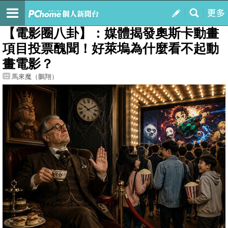
我的
最新文章
【電影圈八卦】：媒體揭發奧斯卡動畫
項目投票醜聞！好萊塢為什麼看不起動
畫電影？
馬來魔（鵬翔）