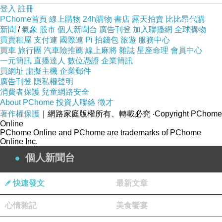
登入
註冊
PChome首頁
線上購物
24h購物
書店
露天拍賣
比比昂代購
新聞
/
氣象
股市
個人新聞台
廣告刊登
加入聯播網
全球購物
買賣租屋
支付連
國際連
Pi 拍錢包
旅遊
服務中心
買車
旅行團
汽車險推薦
線上麻將
雜誌
星座命理
會員中心
一元簡訊
直播達人
數位憑證
企業簡訊
買網址
虛擬主機
企業郵件
廣告刊登
隱私權聲明
消費者保護
兒童網路安全
About PChome
投資人聯絡
徵才
著作權保護
｜網路家庭版權所有、轉載必究
‧Copyright PChome
Online
PChome Online and PChome are trademarks of PChome
Online Inc.
個人新聞台
快速發文
最新文章
心情雜記
美食饗宴