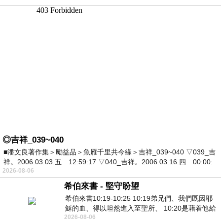
◎吉祥_039~040
■潘文良著作集＞勵益品＞魚雁千里共今緣＞吉祥_039~040 ▽039_吉
祥。2006.03.03.五 12:59:17 ▽040_吉祥。2006.03.16.四 00:00:
2026-08-06
希伯來書 - 堅守盼望
希伯來書10:19-10:25 10:19弟兄們、我們既因耶
穌的血、得以坦然進入至聖所、 10:20是藉着他給
2026-08-06
我們開了一條又新又活的路從幔子經過