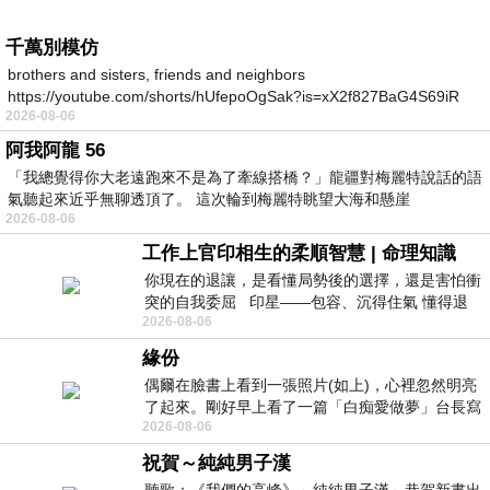
千萬別模仿
brothers and sisters, friends and neighbors
https://youtube.com/shorts/hUfepoOgSak?is=xX2f827BaG4S69iR
2026-08-06
https
阿我阿龍 56
「我總覺得你大老遠跑來不是為了牽線搭橋？」龍疆對梅麗特說話的語
氣聽起來近乎無聊透頂了。 這次輪到梅麗特眺望大海和懸崖
2026-08-06
工作上官印相生的柔順智慧 | 命理知識
你現在的退讓，是看懂局勢後的選擇，還是害怕衝
突的自我委屈 印星——包容、沉得住氣 懂得退
2026-08-06
一步觀察，不會
緣份
偶爾在臉書上看到一張照片(如上)，心裡忽然明亮
了起來。剛好早上看了一篇「白痴愛做夢」台長寫
2026-08-06
的貼文，在回顧年輕時瘋狂愛上
祝賀～純純男子漢