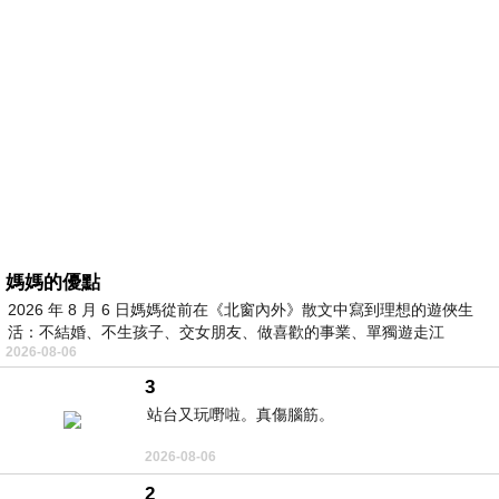
媽媽的優點
2026 年 8 月 6 日媽媽從前在《北窗內外》散文中寫到理想的遊俠生
活：不結婚、不生孩子、交女朋友、做喜歡的事業、單獨遊走江
2026-08-06
湖⋯⋯，
3
站台又玩嘢啦。真傷腦筋。
2026-08-06
2