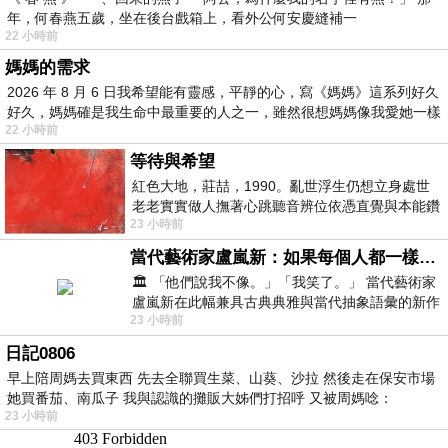
年，何春燕五歲，坐在後台戲箱上，看外公何安慶縫補一
22 小時前
媽媽的需求
2026 年 8 月 6 日我希望能有靈感，平靜的心，寫《媽媽》這系列好久
好久，媽媽確是我生命中最重要的人之一，雖然很想媽媽像我愛她一樣
22 小時前
等待與希望
紅色大地，莊喆，1990。亂世浮生仍想立身處世
老老實實做人撫著心跳聽音辨位依憑直覺與本能鑽
23 小時前
向裂隙的亮處探索另一個心聲另一個共鳴的
當代藝術家盧嵐新：如果每個人都一樣，這世界該有多無聊？
🏛️ 「他們說我不像。」「我笑了。」 當代藝術家
盧嵐新在此幅兼具古典典雅與當代抽象語彙的新作
23 小時前
中，以沈靜的藍色空間為背景，描繪了
日記0806
早上陪周媽去買東西 先去全聯買生菜、山葵、沙拉 然後走在保安市場
她買番茄、南瓜子 我與認識的攤販大姊們打招呼 又被周媽唸：
23 小時前