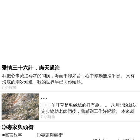
愛情三十六計，瞞天過海
我把心事藏進尋常的問候，海面平靜如昔，心中悸動無法平息。 只有
海底的潮汐知道，我的世界早已向你傾斜。
7 小時前
….
⋯⋯ 羊耳草是毛絨絨的好有趣。 。 八月開始就決
定少協助老師們後，我感到工作好輕鬆。 本來就
7 小時前
不是我的工作啊。 真
◎專家與頭銜
■寓言故事 ◎專家與頭銜