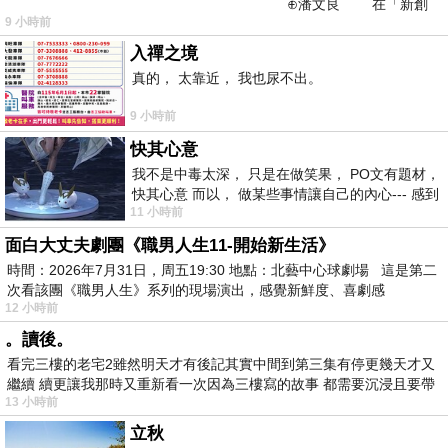
⊕潘文良 在「新創
9 小時前
之谷」裡——
入禪之境
真的， 太靠近， 我也尿不出。
9 小時前
快其心意
我不是中毒太深， 只是在做笑果， PO文有題材，
快其心意 而以， 做某些事情讓自己的內心--- 感到
11 小時前
愉快。
面白大丈夫劇團《職男人生11-開始新生活》
時間：2026年7月31日，周五19:30 地點：北藝中心球劇場 這是第二
次看該團《職男人生》系列的現場演出，感覺新鮮度、喜劇感
12 小時前
。讀後。
看完三樓的老宅2雖然明天才有後記其實中間到第三集有停更幾天才又
繼續 續更讓我那時又重新看一次因為三樓寫的故事 都需要沉浸且要帶
13 小時前
有
立秋