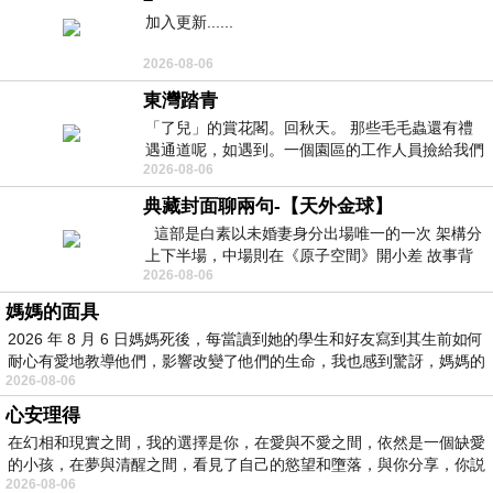
加入更新......
2026-08-06
東灣踏青
「了兒」的賞花閣。回秋天。 那些毛毛蟲還有禮
遇通道呢，如遇到。一個園區的工作人員撿給我們
2026-08-06
細賞。
典藏封面聊兩句-【天外金球】
這部是白素以未婚妻身分出場唯一的一次 架構分
上下半場，中場則在《原子空間》開小差 故事背
2026-08-06
景影射西藏境外流亡 地下組織
媽媽的面具
2026 年 8 月 6 日媽媽死後，每當讀到她的學生和好友寫到其生前如何
耐心有愛地教導他們，影響改變了他們的生命，我也感到驚訝，媽媽的
2026-08-06
心安理得
在幻相和現實之間，我的選擇是你，在愛與不愛之間，依然是一個缺愛
的小孩，在夢與清醒之間，看見了自己的慾望和墮落，與你分享，你説
2026-08-06