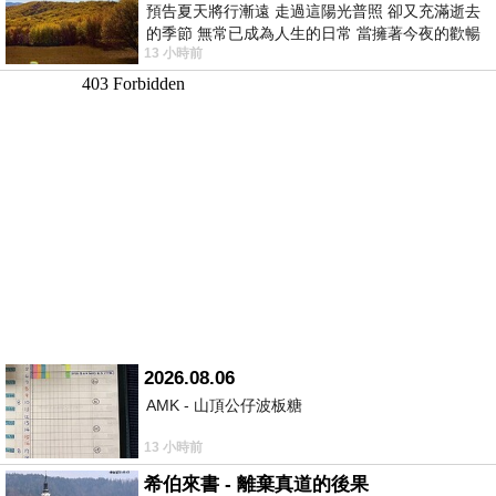
預告夏天將行漸遠 走過這陽光普照 卻又充滿逝去
的季節 無常已成為人生的日常 當擁著今夜的歡暢
13 小時前
舒心 轉眼驟成昨日 而明晨 太陽
2026.08.06
AMK - 山頂公仔波板糖
13 小時前
希伯來書 - 離棄真道的後果