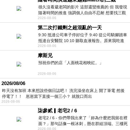
很久沒看葳老闆的影片 這部還蠻推薦的 但 我發現
隨著時間的推進 強調個人自由不忍耐 想要找三觀
2026-08-06
接近的不要說對象 連朋友都超
第二次打鐵劑之超混亂的一天
9:30 抵達公司車子停好位子 9:40 從公司騎腳踏車
抵達台安醫院 10:10 聽取血液報告。原來我吃進
2026-08-06
去的 B12 彌可保並非沒有吸收而是超
摩斯兄
預祝你們的店「人面桃花相映紅。」
2026-08-06
2026/08/06
昨天沒有加班 本來想說些個日誌吧！ 洗完澡坐在床上 開了筆電 然後
停電了！！ 崽崽當下直接一個三小？ 就脫口而出
2026-08-06
柒參貳▎老宅2 / 6
老宅2 / 6 - 你們帶我出來了「妳為什麼把我留在裡
面？」那句話像一根冰刺，懸在群組頂端。三樓死
2026-08-06
死盯著照片裡的人。那個人確實站在