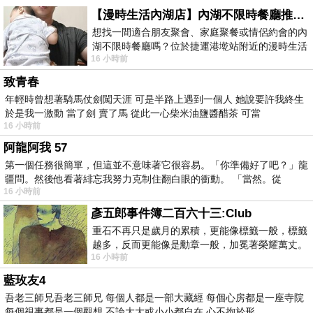
【漫時生活內湖店】內湖不限時餐廳推薦｜捷運港墘站美食，聚餐、約會、家庭聚會首選，正餐甜點一次滿足
想找一間適合朋友聚會、家庭聚餐或情侶約會的內
湖不限時餐廳嗎？位於捷運港墘站附近的漫時生活
16 小時前
內湖店，從捷運站步行約4分鐘即可抵
致青春
年輕時曾想著騎馬仗劍闖天涯 可是半路上遇到一個人 她說要許我終生
於是我一激動 當了劍 賣了馬 從此一心柴米油鹽醬醋茶 可當
16 小時前
阿龍阿我 57
第一個任務很簡單，但這並不意味著它很容易。「你準備好了吧？」龍
疆問。然後他看著緋忘我努力克制住翻白眼的衝動。 「當然。從
16 小時前
彥五郎事件簿二百六十三:Club
重石不再只是歲月的累積，更能像標籤一般，標籤
越多，反而更能像是勳章一般，加冕著榮耀萬丈。
16 小時前
習慣一如縱容，成了再難輕輕放下的罪證
藍玫友4
吾老三師兄吾老三師兄 每個人都是一部大藏經 每個心房都是一座寺院
每個視事都是一個觀想 不論大大或小小都自在 心不拘於形