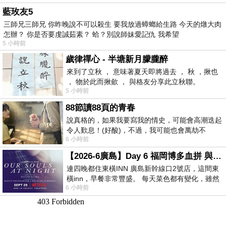
藍玫友5
三師兄三師兄 你昨晚說不可以殺生 要我放過蟑螂給生路 今天的燉大肉
怎辦？ 你是否要虔誠茹素？ 蛤？別說師妹愛記仇 我希望
5 小時前
歲律禪心 - 半塘新月朦朧醉
來到了立秋 ， 意味著夏天即將過去 ， 秋 ，揪也
， 物於此而揪歛 ， 與格友分享此立秋聯。
5 小時前
88節讀88頁的青春
說真格的，如果我要寫我的情史，可能會高潮迭起
令人歎息！(好酸)，不過，我可能也會萬劫不
6 小時前
復...，每天跪鍵盤還是被判了花心的罪
【2026-6廣島】Day 6 福岡博多血拼 與機場接送少年司機深夜對談
連四晚都住東橫INN 廣島新幹線口2號店，這間東
橫inn，早餐非常豐盛。 每天菜色都有變化，雖然
6 小時前
看到工作人員拿出料理包加熱，但