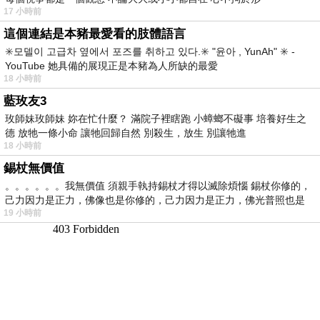
17 小時前
這個連結是本豬最愛看的肢體語言
✳️모델이 고급차 옆에서 포즈를 취하고 있다.✳️ "윤아 , YunAh" ✳️ -
YouTube 她具備的展現正是本豬為人所缺的最愛
18 小時前
藍玫友3
玫師妹玫師妹 妳在忙什麼？ 滿院子裡瞎跑 小蟑螂不礙事 培養好生之
德 放牠一條小命 讓牠回歸自然 別殺生，放生 別讓牠進
18 小時前
錫杖無價值
。。。。。。我無價值 須親手執持錫杖才得以滅除煩惱 錫杖你修的，
己力因力是正力，佛像也是你修的，己力因力是正力，佛光普照也是
19 小時前