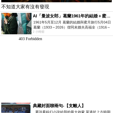
不知道大家有沒有發現
AI「曼波女郎」葛蘭1961年的結婚＋蜜月旅行 #戀上老電影 #葛蘭 #粟子
1961年5月至12月 葛蘭的結婚與蜜月旅行5月04日
葛蘭（1933～2026）偕同未婚夫高福全（1916～
2 小時前
2004）乘郵輪赴倫敦6月15日於英國倫敦St.S
典藏封面聊兩句-【支離人】
要說看科幻小說給我的最大啟蒙 莫過於上古時期