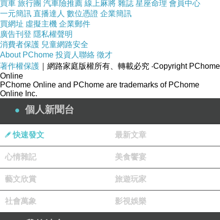
買車
旅行團
汽車險推薦
線上麻將
雜誌
星座命理
會員中心
一元簡訊
直播達人
數位憑證
企業簡訊
買網址
虛擬主機
企業郵件
廣告刊登
隱私權聲明
消費者保護
兒童網路安全
About PChome
投資人聯絡
徵才
著作權保護
｜網路家庭版權所有、轉載必究
‧Copyright PChome
Online
PChome Online and PChome are trademarks of PChome
Online Inc.
）有很大的歧異，但在甲骨被發現不久的時候，
個人新聞台
就被羅振玉給辨識出來了，這是因為羅振玉充分
掌握了文字變化的規律。這個字的變化有點曲
快速發文
最新文章
折，不是一眼就可以辨識出來的。此字字形的變
心情雜記
美食饗宴
化，從使用的時代看，第一期作（
藝文欣賞
旅遊玩家
社會萬象
影視娛樂