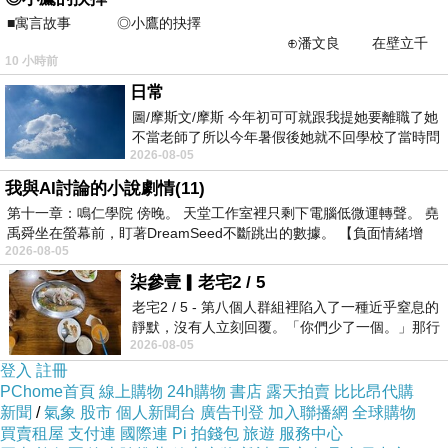
■寓言故事 ◎小鷹的抉擇
⊕潘文良 在壁立千
10 小時前
仞的懸崖上，有一座遮天蔽
日常
圖/摩斯文/摩斯 今年初可可就跟我提她要離職了她
不當老師了所以今年暑假後她就不回學校了當時問
2026-08-05
她不是很喜歡幼幼班的小朋友嗎捨得不
我與AI討論的小說劇情(11)
），字形和小篆（
第十一章：鳴仁學院 傍晚。 天堂工作室裡只剩下電腦低微運轉聲。 堯
禹舜坐在螢幕前，盯著DreamSeed不斷跳出的數據。 【負面情緒增
2026-08-05
柒參壹▎老宅2 / 5
老宅2 / 5 - 第八個人群組裡陷入了一種近乎窒息的
靜默，沒有人立刻回覆。「你們少了一個。」那行
2026-08-05
字像一顆冰冷的鐵釘，硬生生刺進螢
登入
註冊
PChome首頁
線上購物
24h購物
書店
露天拍賣
比比昂代購
新聞
/
氣象
股市
個人新聞台
廣告刊登
加入聯播網
全球購物
買賣租屋
支付連
國際連
Pi 拍錢包
旅遊
服務中心