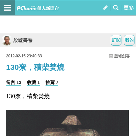
殷墟書卷
訂閱
我的
2012-02-15 23:40:33
殷墟劍客
130尞，積柴焚燒
留言 13
收藏 1
推薦 7
130
尞，積柴焚燒