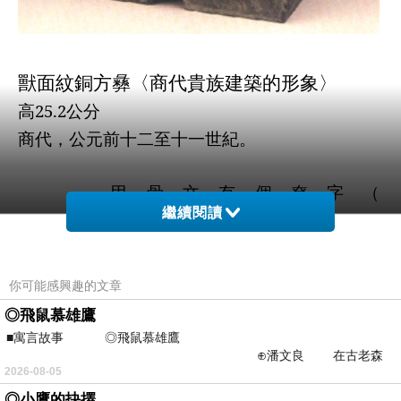
獸面紋銅方彝〈
商代
貴族
建築的形象〉
高
25.2
公分
商代，公元前十二至十一世紀。
甲骨文有個尞字（
繼續閱讀
你可能感興趣的文章
◎飛鼠慕雄鷹
■寓言故事 ◎飛鼠慕雄鷹
⊕潘文良 在古老森
2026-08-05
林的底層，住著一隻小飛鼠
◎小鷹的抉擇