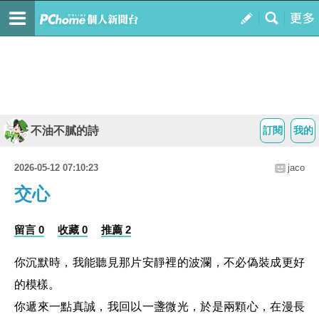
不油不膩的詩
訂閱
我的
2026-05-12 07:10:23
jaco
交心
留言 0
收藏 0
推薦 2
你沉默時，我能聽見那片安靜裡的波瀾，不必偽裝成更好
的模樣。
你遞來一點真誠，我回以一盞微光，於是兩顆心，在漫長