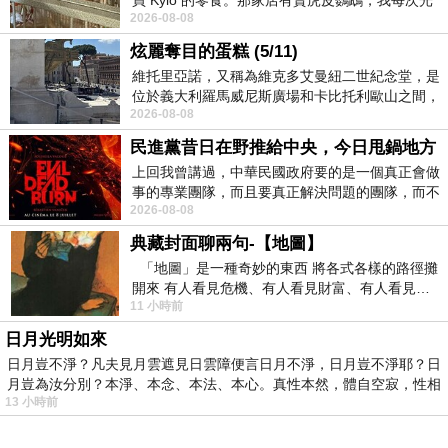
買 Kylo 的零食。那家店有賣虎皮鸚鵡，我每次光
2026-08-08
顧都會去看一下。他們偶爾會引進 C
炫麗奪目的蛋糕 (5/11)
維托里亞諾，又稱為維克多艾曼紐二世紀念堂，是
位於義大利羅馬威尼斯廣場和卡比托利歐山之間，
2026-08-08
用以紀念統一義大利統一後的的第一位國
民進黨昔日在野推給中央，今日甩鍋地方
上回我曾講過，中華民國政府要的是一個真正會做
事的專業團隊，而且要真正解決問題的團隊，而不
2026-08-08
是只會到處甩鍋的雙標團隊，最近民進黨
典藏封面聊兩句-【地圖】
「地圖」是一種奇妙的東西 將各式各樣的路徑攤
開來 有人看見危機、有人看見財富、有人看見…
11 小時前
從中可以發掘出不同的
日月光明如來
日月豈不淨？凡夫見月雲遮見日雲障便言日月不淨，日月豈不淨耶？日
月豈為汝分別？本淨、本念、本法、本心。真性本然，體自空寂，性相
13 小時前