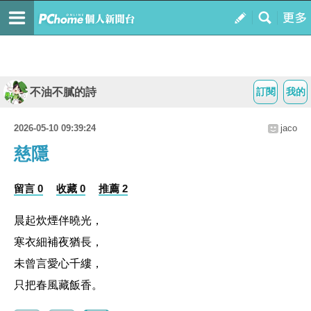
不油不膩的詩
訂閱
我的
2026-05-10 09:39:24
jaco
慈隱
留言 0
收藏 0
推薦 2
晨起炊煙伴曉光，
寒衣細補夜猶長，
未曾言愛心千縷，
只把春風藏飯香。