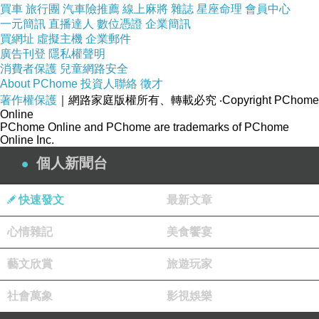
買車
旅行團
汽車險推薦
線上麻將
雜誌
星座命理
會員中心
一元簡訊
直播達人
數位憑證
企業簡訊
買網址
虛擬主機
企業郵件
廣告刊登
隱私權聲明
消費者保護
兒童網路安全
About PChome
投資人聯絡
徵才
著作權保護
｜網路家庭版權所有、轉載必究
‧Copyright PChome
Online
PChome Online and PChome are trademarks of PChome
Online Inc.
個人新聞台
快速發文
最新文章
心情雜記
美食饗宴
藝文欣賞
旅遊玩家
社會萬象
影視娛樂