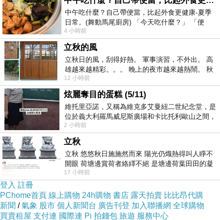
中午吃什麼？自己帶便當，比起外食更健康-夏季日常。(舞動馬尾廚房)
中午吃什麼？自己帶便當，比起外食更健康-夏季
日常。(舞動馬尾廚房) 「今天吃什麼？」 「便
4 小時前
當？麵？還是炒飯？」 每天都在選擇
立秋的風
立秋日的風，刮得好熱。 軍事演習，不外出。 高
雄越來越精彩。。。 晚上的夜市越來越熱鬧。 秋
12 小時前
天的風刮得很熱 夜遊消暑熱。。。
炫麗奪目的蛋糕 (5/11)
維托里亞諾，又稱為維克多艾曼紐二世紀念堂，是
位於義大利羅馬威尼斯廣場和卡比托利歐山之間，
2 小時前
用以紀念統一義大利統一後的的第一位國
立秋
立秋 悠悠秋日施施然而來 陽光仍熾熱得叫人睜不
開眼 荷塘邊賞荷者絡繹不絕 是塘邊荷葉田田的凝
17 小時前
望 風中飄逸的是映日荷花別樣紅
登入
註冊
PChome首頁
線上購物
24h購物
書店
露天拍賣
比比昂代購
新聞
/
氣象
股市
個人新聞台
廣告刊登
加入聯播網
全球購物
買賣租屋
支付連
國際連
Pi 拍錢包
旅遊
服務中心