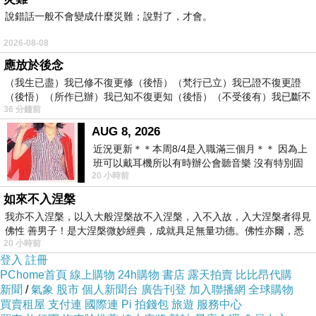
2008-05-07 10:51:55
說錯話一般不會變成什麼災難；說對了，才會。
2026-08-08
隱子
應放於後念
2008-05-04 22:19:48
（我生已盡）我已修不復更修（後悟）（梵行已立）我已證不復更證
睡得真好！^^
（後悟）（所作已辦）我已知不復更知（後悟）（不受後有）我已斷不
版主回應
36 分鐘前
復
^__^
AUG 8, 2026
2008-05-07 10:51:35
近況更新＊＊本周8/4是入職滿三個月＊＊ 因為上
班可以戴耳機所以有時辦公會聽音樂 沒有特別固
20 小時前
定哪天但就是一周某一天會固定聽'90
看更多回應
如來不入涅槃
我亦不入涅槃，以入大般涅槃故不入涅槃，入不入故，入大涅槃者得見
佛性 善男子！是大涅槃微妙經典，成就具足無量功德。佛性亦爾，悉
20 小時前
登入
註冊
PChome首頁
線上購物
24h購物
書店
露天拍賣
比比昂代購
新聞
/
氣象
股市
個人新聞台
廣告刊登
加入聯播網
全球購物
買賣租屋
支付連
國際連
Pi 拍錢包
旅遊
服務中心