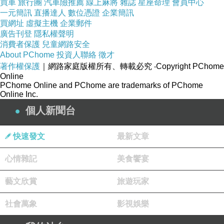
買車
旅行團
汽車險推薦
線上麻將
雜誌
星座命理
會員中心
一元簡訊
直播達人
數位憑證
企業簡訊
買網址
虛擬主機
企業郵件
廣告刊登
隱私權聲明
消費者保護
兒童網路安全
About PChome
投資人聯絡
徵才
著作權保護
｜網路家庭版權所有、轉載必究
‧Copyright PChome
Online
PChome Online and PChome are trademarks of PChome
Online Inc.
個人新聞台
快速發文
最新文章
心情雜記
美食饗宴
藝文欣賞
旅遊玩家
社會萬象
影視娛樂