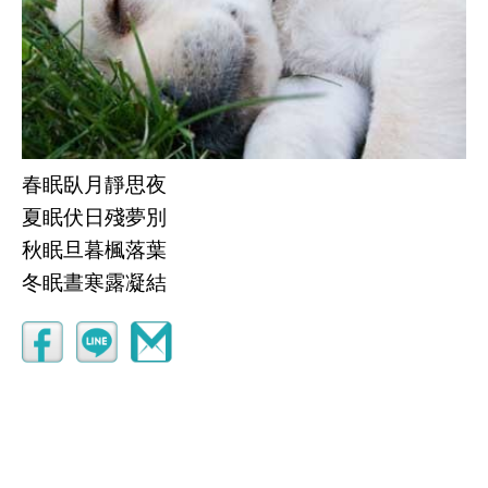
春眠臥月靜思夜
夏眠伏日殘夢別
秋眠旦暮楓落葉
冬眠晝寒露凝結