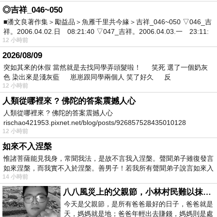
◎吉祥_046~050
■潘文良著作集＞勵益品＞魚雁千里共今緣＞吉祥_046~050 ▽046_吉
祥。2006.04.02.日 08:21:40 ▽047_吉祥。2006.04.03.一 23:11:
12 小時前
2026/08/09
突如其來的休假 當然就是去找同學弄頭髮啦！ 笑死 選了一個奶灰
色 染出來是淺灰藍 崽崽跟同學兩個人 笑了好久 反
12 小時前
人類從哪裡來 ? 佛陀的答案震撼人心
人類從哪裡來 ? 佛陀的答案震撼人心
rischao421953.pixnet.net/blog/posts/926857528435010128
12 小時前
如來不入涅槃
惟諸菩薩能見我身，常聞我法，是故不言我入涅槃。聲聞弟子雖復發言
如來涅槃，而我實不入於涅槃。善男子！若我所有聲聞弟子說言如來入
14 小時前
八八風災上的父親節，小林村民難以抹滅的痛
今天是父親節，是所有爸爸最好的日子，爸爸就是
天，媽媽就是地；爸爸年輕出去賺錢，媽媽則是處