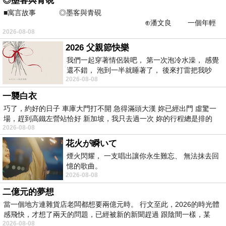
◎墨客與青硯
■寓言故事 ◎墨客與青硯
⊕潘文良 一個年輕
2026-08-08
的墨客，在京城的古玩肆裡
2026 父親節快樂
我們一起穿著情侶裝吧， 第一次泡冷水澡， 感覺
還不錯， 泡到一半就睡著了， 後來打雷把我吵
2026-08-08
醒， 手
一襲白衣
巧了，約好的日子 車庫大門打不開 急得滿頭大漢 妳已經出門 虛驚一
場，趕到高鐵左營站恰好 新加坡，我只去過一次 妳的行程總是排的
2026-08-08
花火が瞬いて
煙火閃耀， 一支唱出讓你永生難忘、 無法抹去回
憶的歌曲。
2026-08-08
二億元的夢想
當一個地方連雜貨店老闆都想要兩億元時。 行文至此，2026的時光體
感飛快，才想了兩天的問題，已經被新的新聞趕過 跟陰間一樣，某
2026-08-08