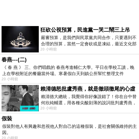
狂砍公視預算，民進黨一哭二鬧三上吊
嚴審預算，是我們與民眾黨共同合作，只要遇到不
合理的預算，當然一定會砍或是凍結，最近文化部
20 小時前
要編列公視和Taiwan plus預算，在110年
春燕---(二)
《 春 燕 》 三、你們唱戲的 春燕考進輔仁大學。平日在學校工讀，晚
上在學校附近的餐廳當外場。寒暑假白天到鎮公所幫忙整理文件
20 小時前
賴清德怒批盧秀燕，就是徹頭徹尾的心虛
賴清德大總統，我覺得你好像說錯了！你在台中替
何欣純輔選，用各種尖酸刻薄的說詞批判盧秀燕，
20 小時前
罵她施政滿意度輸給陳其邁，甚至還說盧
假裝
假裝對他人有興趣和忽視他人對自己的這種假裝，是社會關係維持的主
因。
20 小時前