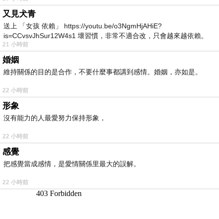
又見犬青
送上 「女孩 依賴」 https://youtu.be/o3NgmHjAHiE?
is=CCvsvJhSur12W4s1 壞習慣，非常不適合改，只會越來越依賴。
21 小時前
我害怕的
婚姻
維持關係的目的是合作，不要什麼事都講到感情。婚姻，亦如是。
22 小時前
形象
沒有能力的人最愛努力保持形象，
22 小時前
感覺
把感覺當成感情，是愛情關係里最大的誤解。
22 小時前