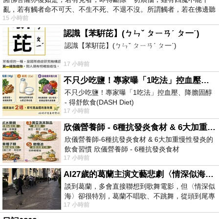
亂，若有觸者命不可夭、不生不死、不退不沒。所謂觸者，若在佛邊聽
15 小時前
受
認識【苯騈芘】(ㄅㄣˇ ㄆㄧㄢˊ ㄆ一ˊ)
認識【苯騈芘】(ㄅㄣˇ ㄆㄧㄢˊ ㄆ一ˊ)
17 小時前
不只少吃鹽！專家曝「1吃法」控血壓、降膽固醇 - 得舒飲食(DASH Diet)
不只少吃鹽！專家曝「1吃法」控血壓、降膽固醇
- 得舒飲食(DASH Diet)
17 小時前
https://www.facebook.com/dietitiansophia/
posts/157966
欣儀營養師 - 6種抗發炎食材 & 6大加重慢性發炎的飲食習慣
欣儀營養師-6種抗發炎食材 & 6大加重慢性發炎的
飲食習慣 欣儀營養師 - 6種抗發炎食材
17 小時前
https://www.facebook.com/photo/?fbid=147
AI27歲的葛蘭主演文藝悲劇〈情深似海〉 #戀上老電影 #葛蘭 #粟子
談到葛蘭，多會直接聯想到歌舞電影，但〈情深似
海〉卻很特別，葛蘭不唱歌、不跳舞，從頭到尾專
17 小時前
心演戲。拍攝期間，經常工作超過12個鐘