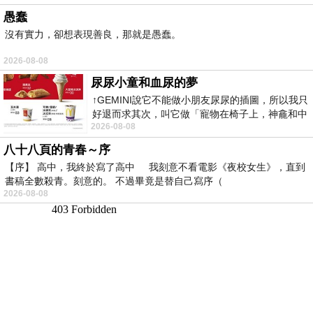
愚蠢
沒有實力，卻想表現善良，那就是愚蠢。
2026-08-08
尿尿小童和血尿的夢
↑GEMINI說它不能做小朋友尿尿的插圖，所以我只
好退而求其次，叫它做「寵物在椅子上，神龕和中
2026-08-08
年人臉孔」的畫了。 六月底
八十八頁的青春～序
【序】 高中，我終於寫了高中 我刻意不看電影《夜校女生》，直到
書稿全數殺青。刻意的。 不過畢竟是替自己寫序（
2026-08-08