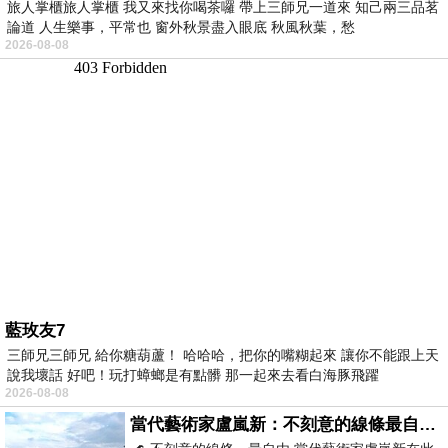
旅人掌櫃旅人掌櫃 我又來找你喝茶囉 帶上三師兄一道來 知己兩三品茗
論道 人生樂事，平常也 窗外秋景盡入眼底 秋風秋葉，愁
2026-08-08
藍玫友7
三師兄三師兄 給你糖葫蘆！ 哈哈哈，把你的嘴糊起來 讓你不能跟上天
說我壞話 好吧！玩打蟑螂是有點髒 那一起來去看白海豚飛躍
2026-08-08
當代藝術家盧嵐新：不刻意的線條最自由，讓色彩流動、筆觸自己說話