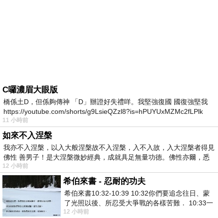
C囉濃眉大眼版
橋係土D，但係夠傳神 「D」辦證好失禮咩。我堅強復國 國復強堅我
https://youtube.com/shorts/g9LsieQZzl8?is=hPUYUxMZMc2fLPlk
11 小時前
如來不入涅槃
我亦不入涅槃，以入大般涅槃故不入涅槃，入不入故，入大涅槃者得見
佛性 善男子！是大涅槃微妙經典，成就具足無量功德。佛性亦爾，悉
12 小時前
希伯來書 - 忍耐的功夫
希伯來書10:32-10:39 10:32你們要追念往日、蒙
了光照以後、所忍受大爭戰的各樣苦難． 10:33一
12 小時前
面被毀謗、遭患難、成了戲景、叫眾人