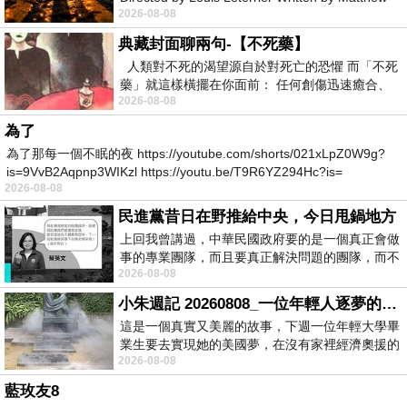
2026-08-08
Robinson Starring Greta Lee Wa
典藏封面聊兩句-【不死藥】
人類對不死的渴望源自於對死亡的恐懼 而「不死
藥」就這樣橫擺在你面前： 任何創傷迅速癒合、
2026-08-08
停止衰老、痛覺消失…堪
為了
為了那每一個不眠的夜 https://youtube.com/shorts/021xLpZ0W9g?
is=9VvB2Aqpnp3WIKzl https://youtu.be/T9R6YZ294Hc?is=
2026-08-08
民進黨昔日在野推給中央，今日甩鍋地方
上回我曾講過，中華民國政府要的是一個真正會做
事的專業團隊，而且要真正解決問題的團隊，而不
2026-08-08
是只會到處甩鍋的雙標團隊，最近民進黨
小朱週記 20260808_一位年輕人逐夢的真實故事
這是一個真實又美麗的故事，下週一位年輕大學畢
業生要去實現她的美國夢，在沒有家裡經濟奧援的
2026-08-08
情況下，靠著自我努力工作累積出國基
藍玫友8