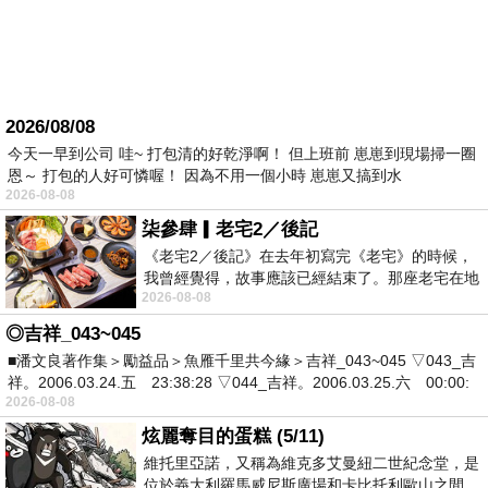
2026/08/08
今天一早到公司 哇~ 打包清的好乾淨啊！ 但上班前 崽崽到現場掃一圈
恩～ 打包的人好可憐喔！ 因為不用一個小時 崽崽又搞到水
2026-08-08
柒參肆▎老宅2／後記
《老宅2／後記》在去年初寫完《老宅》的時候，
我曾經覺得，故事應該已經結束了。那座老宅在地
2026-08-08
震中倒塌，七個人終於離開那片黑暗，
◎吉祥_043~045
■潘文良著作集＞勵益品＞魚雁千里共今緣＞吉祥_043~045 ▽043_吉
祥。2006.03.24.五 23:38:28 ▽044_吉祥。2006.03.25.六 00:00:
2026-08-08
炫麗奪目的蛋糕 (5/11)
維托里亞諾，又稱為維克多艾曼紐二世紀念堂，是
位於義大利羅馬威尼斯廣場和卡比托利歐山之間，