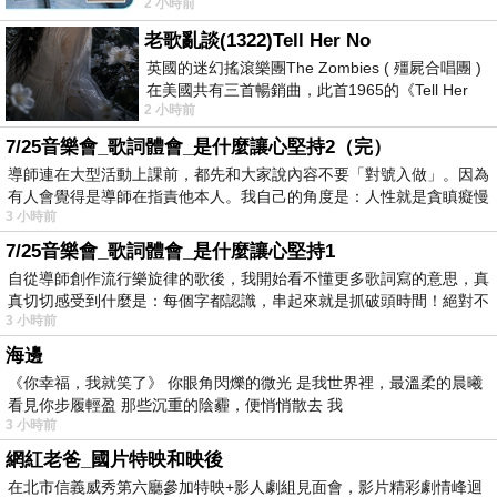
2 小時前
以到林鐵館。 這裡展示從山下
老歌亂談(1322)Tell Her No
英國的迷幻搖滾樂團The Zombies ( 殭屍合唱團 )
在美國共有三首暢銷曲，此首1965的《Tell Her
2 小時前
No》即為其中之一，在告示牌百大單曲
7/25音樂會_歌詞體會_是什麼讓心堅持2（完）
導師連在大型活動上課前，都先和大家說內容不要「對號入做」。因為
有人會覺得是導師在指責他本人。我自己的角度是：人性就是貪瞋癡慢
3 小時前
7/25音樂會_歌詞體會_是什麼讓心堅持1
自從導師創作流行樂旋律的歌後，我開始看不懂更多歌詞寫的意思，真
真切切感受到什麼是：每個字都認識，串起來就是抓破頭時間！絕對不
3 小時前
海邊
《你幸福，我就笑了》 你眼角閃爍的微光 是我世界裡，最溫柔的晨曦
看見你步履輕盈 那些沉重的陰霾，便悄悄散去 我
3 小時前
網紅老爸_國片特映和映後
在北市信義威秀第六廳參加特映+影人劇組見面會，影片精彩劇情峰迴