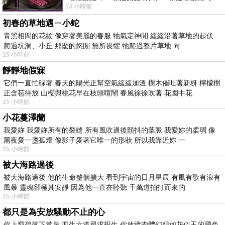
14 小時前
版；目前官網上只剩澳洲商店AU STORE
初春的草地遇ㄧ小蛇
青黑相間的花紋 像穿著美麗的春服 牠氣定神閒 緩緩沿著草地的起伏
爬過坑洞、小丘 那麼的悠閒 無所畏懼 牠爬過整片草地 向
15 小時前
靜靜地假寐
它們一直忙碌著 春天的陽光正幫空氣緩緩加溫 樹木催吐著新枒 檸檬樹
正含苞待放 山櫻與桃花早在枝頭喧鬧 春風徐徐吹著 花園中花
15 小時前
小花蔓澤蘭
我愛妳 我愛妳所有的裂縫 所有風吹過後顫抖的葉脈 我愛妳的柔弱 像
黑夜愛一盞孤燈 像影子愛著它唯一的形狀 所以我靠近妳 一
15 小時前
被大海路過後
被大海路過後 他的生命整個擴大 看到宇宙的日月星辰 有風有歌有浪有
風暴 靈魂卻極其安靜 因為他一直在聆聽 千萬道拍打而來的
15 小時前
都只是為安放騷動不止的心
你上窮碧落下黃泉 四生六道尋求投生 你放縱肉體幻想如花似玉的國色