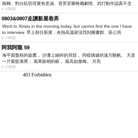
路轉、對白貼切現實有意涵、背景音樂映襯劇情、武打動作認真不含
4 小時前
糊、
0803&0807走讀新屋巷弄
Went to Xinwu in the morning today, but cannot find the one I have
to interview. 早上前往新屋，炎熱高溫卻沒找到圖書館、區公所
4 小時前
阿我阿龍 59
海平面盤桓的旋鷹， 沙灘上細碎的貝殼， 同樣矯健的遠方馳帆。 天是
一片紫藍漆黑， 風寒陡峭的崕， 孤高如傲梅。 月亮
4 小時前