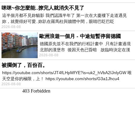
咪咪~你怎麼能..撩完人就消失不見了
這半個月都不見妳貓影 我們認識半年了 第一次在大廈樓下走道遇見
妳，就覺得好可愛..妳趴在羅馬柱與牆體中間，眼睛巴眨巴眨
2026-08-08
歐洲浪遊一個月 - 中途短暫停留德國
德國原先並不在我們的行程計畫中 只有計畫過境
北部的漢堡市 後因天色已昏暗 故臨時決定在漢
2026-08-08
堡市吃晚餐和過夜
被擱倒了，百份百。
https://youtube.com/shorts/JT4fLHpMfYE?is=uk2_hVbA2IJnlyGW 唯
天空是你的極限，上！ https://youtube.com/shorts/G3a1Jhcu4
2026-08-08