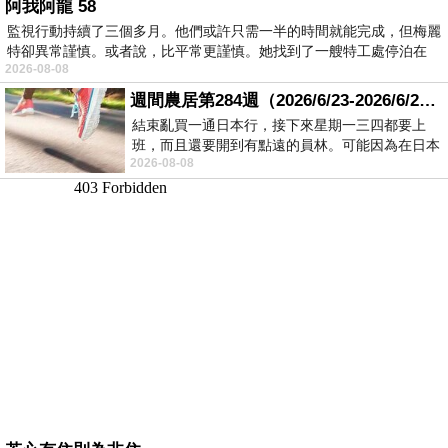
阿我阿龍 58
監視行動持續了三個多月。他們或許只需一半的時間就能完成，但梅麗
特卻異常謹慎。或者說，比平常更謹慎。她找到了一艘特工處停泊在
2026-08-08
週間農居第284週（2026/6/23-2026/6/24) 夏至 金黃稻浪洋溢豐收喜悅
結束亂買一通日本行，接下來星期一三四都要上
班，而且還要開到有點遠的員林。可能因為在日本
2026-08-08
花不少錢，星期一出門上班時，心裡沒有一