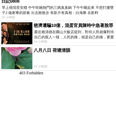
日記0808
早上很現世安穩 中午吃碗熱門的三媽臭臭鍋 下午午睡起來 不想打擾雙
子J 做家事的節奏 出去散散步 有影片有真相：白海豚 在飲料
18 小時前
慈濟遭騙10億，混蛋官員陳時中急著脫罪
最近賴清德在圓山大飯店提到，對待人民就像對待
自己的親人一樣，人民的痛，就是自己的痛，要愛
19 小時前
民如親，說的這麼好聽，實際上根本沒做
八月八日 荷塘清韻
20 小時前