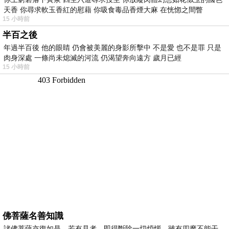
天香 你尋求軟玉香紅的慰藉 你吸食毒品香煙大麻 在恍惚之間瞥
15 小時前
半百之後
年過半百後 他的眼睛 仍會被美麗的身影所擊中 不是愛 也不是罪 只是
肉身深處 一條尚未熄滅的河流 仍渴望奔向遠方 歲月已經
15 小時前
佛菩薩名善知識
諸佛菩薩亦復如是，若有見者，即得斷除一切煩惱，雖有四魔不能干