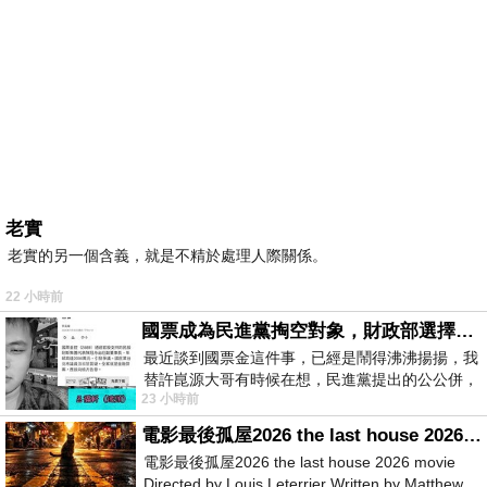
老實
老實的另一個含義，就是不精於處理人際關係。
22 小時前
國票成為民進黨掏空對象，財政部選擇性失憶
最近談到國票金這件事，已經是鬧得沸沸揚揚，我
替許崑源大哥有時候在想，民進黨提出的公公併，
23 小時前
其實就是想要國庫通黨庫，鬧出最大的醜
電影最後孤屋2026 the last house 2026 movie
電影最後孤屋2026 the last house 2026 movie
Directed by Louis Leterrier Written by Matthew