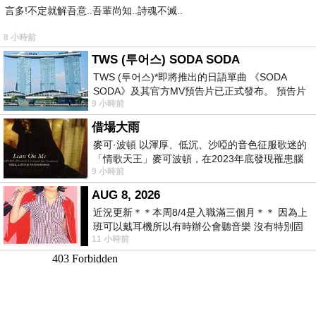
言多!不定就解吾意..吾輩尚知..詩魂不滅..
8 小時前
TWS (투어스) SODA SODA
TWS (투어스)*即將推出的日語單曲 《SODA
SODA》及其官方MV預告片已正式發布。 預告片
9 小時前
一經發布， 就引發了粉絲們對這次夏季回
借場大雨
麥可·波頓 以渾厚、低沉、沙啞的音色征服歌迷的
「情歌天王」麥可波頓，在2023年底發現罹患腦
9 小時前
瘤「祈禱早日康復，一切都好」。
AUG 8, 2026
近況更新＊＊本周8/4是入職滿三個月＊＊ 因為上
班可以戴耳機所以有時辦公會聽音樂 沒有特別固
11 小時前
定哪天但就是一周某一天會固定聽'90