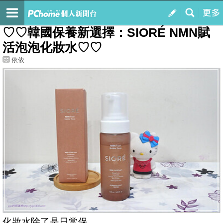
我的
最新文章
♡♡韓國保養新選擇：SIORÉ NMN賦
活泡泡化妝水♡♡
依依
化妝水除了是日常保