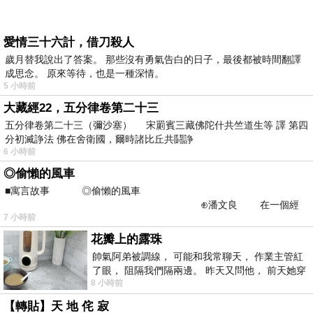
愛情三十六計，借刀殺人
歲月替我說出了答案。 那些沒有勇氣告白的日子，最後都被時間翻譯
成思念。 原來等待，也是一種深情。
5 小時前
大藏經22，五分律卷第二十三
五分律卷第二十三（彌沙塞） 宋罽賓三藏佛陀什共竺道生等 譯 第四
分初滅諍法 佛在舍衛國，爾時諸比丘共鬪諍
6 小時前
◎偷懶的風車
■寓言故事 ◎偷懶的風車
⊕潘文良 在一個經
7 小時前
常颳風的山丘上—&m
花瓣上的露珠
帥氣阿弟被調線， 可能和我常聊天， 作業主管紅
了眼， 阻隔我們隔兩邊。 昨天又問他， 前天她穿
8 小時前
什麼顏色衣服， 不經
【轉貼】天 地 侘 寂