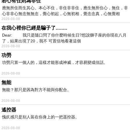
若心有住則為非住
應無所住而生其心。本心不住，非住非非住，應生無所住心，無住，非
心非非心無念無無念，覺心初起，心無初相，覺念念真，心無覺相
2026-08-08
在我心裡你已經是騙子了........
Dear: 我只是隨口問了你什麼時候生日?想說獅子座的你現在八月
了，結果出現了20，我不 可置信地看著這個
2026-08-08
功勞
功勞只算一個人的，這樣才能形成神威，才容易變成佳話。
2026-08-08
無能
無能？那只是因為對方不能與你配合。
2026-08-08
遙控器
愧疚感只是别人装在你身上的一把遥控器。
2026-08-08