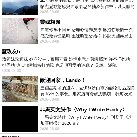
🌊 不刻意的線條，最自由 當代藝術家盧嵐新在此
幅充滿動態感與奔放氣息的抽象新作中，以大膽的
2026-08-08
藍色顏料在白色畫布上揮灑、壓印與流淌
靈魂相願
知道你永不回來 悲痛心情難按捺 擁抱你最後一次
感受微弱體溫時 重逢盼望交給祢 祢說天國再見面
2026-08-08
此刻忍淚說別離 他日靈魂再
藍玫友6
玫師妹玫師妹 妳不殺生，實屬可貴 妳也別老逗著蟑螂玩 妳不打死牠，
抓弄牠 這...打蟑螂當打地鼠 也是項可愛的遊戲？ 是說，滿院
2026-08-08
歡迎回家，Lando！
三個星期前的週六，去伊利沙白市的寵物用品店購
買 Kylo 的零食。那家店有賣虎皮鸚鵡，我每次光
2026-08-08
顧都會去看一下。他們偶爾會引進 C
非馬英文詩作〈Why I Write Poetry〉
非馬英文詩作〈Why I Write Poetry〉刊登于《芝
加哥时报》2026.8.7
2026-08-08