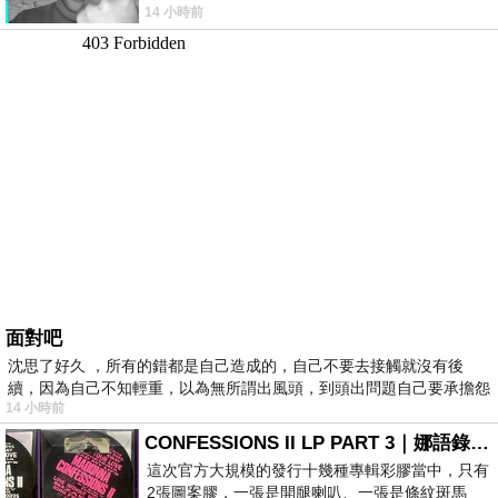
14 小時前
理家務，職業不分高低貴賤，只有人品才
面對吧
沈思了好久 ，所有的錯都是自己造成的，自己不要去接觸就沒有後
續，因為自己不知輕重，以為無所謂出風頭，到頭出問題自己要承擔怨
14 小時前
不
CONFESSIONS II LP PART 3｜娜語錄II LP PART 3
這次官方大規模的發行十幾種專輯彩膠當中，只有
2張圖案膠，一張是開腿喇叭、一張是條紋斑馬