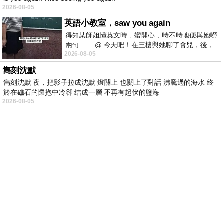
2026-08-05
英語小教室，saw you again
得知某師姐懂英文時，蠻開心，時不時地便與她嘮
兩句…… @ 今天吧！在三樓與她聊了會兒，後，
2026-08-05
下二樓居然又撞到她，於是
雋刻沈默
雋刻沈默 夜，把影子拉成沈默 燈關上 也關上了對話 沸騰過的海水 終
於在礁石的懷抱中冷卻 结成一層 不再有起伏的鹽海
2026-08-05