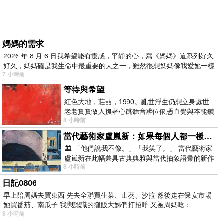
媽媽的需求
2026 年 8 月 6 日我希望能有靈感，平靜的心，寫《媽媽》這系列好久
好久，媽媽確是我生命中最重要的人之一，雖然很想媽媽像我愛她一樣
7 小時前
等待與希望
紅色大地，莊喆，1990。亂世浮生仍想立身處世
老老實實做人撫著心跳聽音辨位依憑直覺與本能鑽
8 小時前
向裂隙的亮處探索另一個心聲另一個共鳴的
當代藝術家盧嵐新：如果每個人都一樣，這世界該有多無聊？
🏛️ 「他們說我不像。」「我笑了。」 當代藝術家
盧嵐新在此幅兼具古典典雅與當代抽象語彙的新作
8 小時前
中，以沈靜的藍色空間為背景，描繪了
日記0806
早上陪周媽去買東西 先去全聯買生菜、山葵、沙拉 然後走在保安市場
她買番茄、南瓜子 我與認識的攤販大姊們打招呼 又被周媽唸：
8 小時前