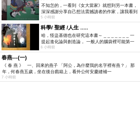
不知怎的，一看到《女大當家》就想到另一本書，
深深感謝分享自己想法震撼讀者的作家，讓我看到
5 小時前
不同樣貌的家庭！ 《女大
科學/ 聖經 /人生 .....
哈，怪盜基德也在研究這本書～ _ _ _ _ _ _ _ 一
提起進化論與創造論， 一般人的腦袋裡可能第一
6 小時前
時間就有「 進化論很科
春燕---(一)
《 春 燕 》 一、回來的燕子 「阿公，為什麼我的名字裡有燕？」 那
年，何春燕五歲，坐在後台戲箱上，看外公何安慶縫補一
7 小時前