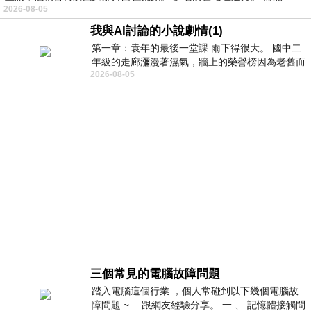
2026-08-05
我與AI討論的小說劇情(1)
第一章：袁年的最後一堂課 雨下得很大。 國中二
年級的走廊瀰漫著濕氣，牆上的榮譽榜因為老舊而
2026-08-05
微微捲起。 堯禹舜站在辦公室外，手
三個常見的電腦故障問題
踏入電腦這個行業 ，個人常碰到以下幾個電腦故
障問題 ~ 跟網友經驗分享。 一 、 記憶體接觸問