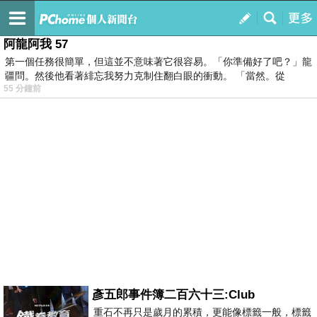
我的
最新文章
阿龍阿我 57
第一個任務很簡單，但這並不意味著它很容易。「你準備好了吧？」龍
疆問。然後他看著緋忘我努力克制住翻白眼的衝動。 「當然。從
55 分鐘前
彥五郎事件簿二百六十三:Club
重石不再只是歲月的累積，更能像標籤一般，標籤