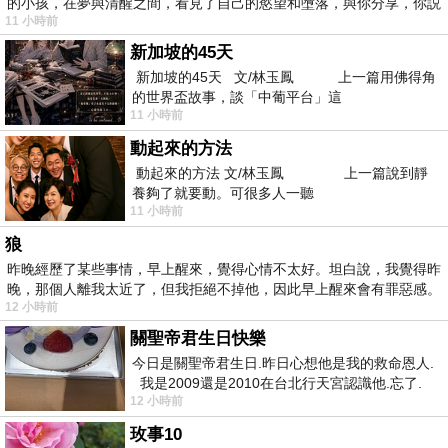
的小孩，在夢與清醒之間，看見了自己的慾望和墮落，與你分享，你説
11 小時前
新加坡的45天
新加坡的45天 文/林玉鳳 上一篇用佛得角
的世界盃故事，談「中葡平台」這
11 小時前
動起來的方法
動起來的方法 文/林玉鳳 上一篇說到靜
養夠了就要動。可很多人一聽
11 小時前
狼
昨晚經歷了某些事情，早上醒來，覺得心情不太好。坦白說，我覺得昨
晚，那個人離我太近了，但我拒絕不掉他，因此早上醒來會有罪惡感。
12 小時前
關聖帝君生日快樂
今日是關聖帝君生日.昨日心想他是我的救命恩人.
我是2009還是2010在台北行天宮認識他.忘了.
12 小時前
一個奇摩交友的網友學
玫事10