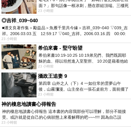
面？」那句話像一根冰刺，懸在群組頂端。三樓死
23 小時前
死盯著照片裡的人。那個人確實站在
◎吉祥_039~040
■潘文良著作集＞勵益品＞魚雁千里共今緣＞吉祥_039~040 ▽039_吉
祥。2006.03.03.五 12:59:17 ▽040_吉祥。2006.03.16.四 00:00:
23 小時前
希伯來書 - 堅守盼望
希伯來書10:19-10:25 10:19弟兄們、我們既因耶
穌的血、得以坦然進入至聖所、 10:20是藉着他給
23 小時前
我們開了一條又新又活的路從幔子經過
攝政王追妻 9
第四章 山外之人（下）4 一如往常的雲夢山午
後，山霧瀰漫。山主坐在一張石桌前方，面前擺了
23 小時前
一盤未下完的棋盤，還有一壺茶與兩只冒
神的棲息地讀書心得報告
神的棲息地讀書心得報告 這本書的內容我部份可以理解，部分不能接
受。或許就是從自己的心病狀態上來看解釋的吧~~~!!!! 因為自己誤
23 小時前