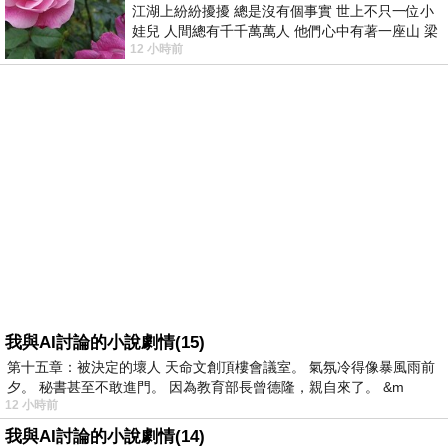
江湖上紛紛擾擾 總是沒有個事實 世上不只一位小
娃兒 人間總有千千萬萬人 他們心中有著一座山 梁
12 小時前
山佛山泰華衡恆嵩 一山之高
我與AI討論的小說劇情(15)
第十五章：被決定的壞人 天命文創頂樓會議室。 氣氛冷得像暴風雨前
夕。 秘書甚至不敢進門。 因為教育部長曾德隆，親自來了。 &m
12 小時前
我與AI討論的小說劇情(14)