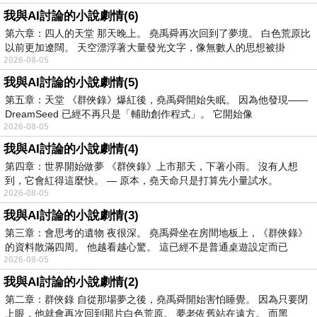
我與AI討論的小說劇情(6)
第六章：四人的天堂 那天晚上。 堯禹舜再次回到了夢境。 白色荒原比
以前更加遼闊。 天空漂浮著大量發光文字，像無數人的思想被掛
2026-08-05
我與AI討論的小說劇情(5)
第五章：天堂 《群俠錄》爆紅後，堯禹舜開始失眠。 因為他發現——
DreamSeed 已經不再只是「輔助創作程式」。 它開始像
2026-08-05
我與AI討論的小說劇情(4)
第四章：世界開始做夢 《群俠錄》上市那天，下著小雨。 沒有人想
到，它會紅得這麼快。 — 原本，堯天命只是打算先小量試水。
2026-08-05
我與AI討論的小說劇情(3)
第三章：會思考的遺物 夜很深。 堯禹舜坐在房間地板上，《群俠錄》
的資料散滿四周。 他越看越心驚。 這已經不是普通桌遊設定而已
2026-08-05
我與AI討論的小說劇情(2)
第二章：群俠錄 自從那場夢之後，堯禹舜開始害怕睡覺。 因為只要閉
上眼，他就會再次回到那片白色荒原。 夢老依舊站在遠方。 而黑