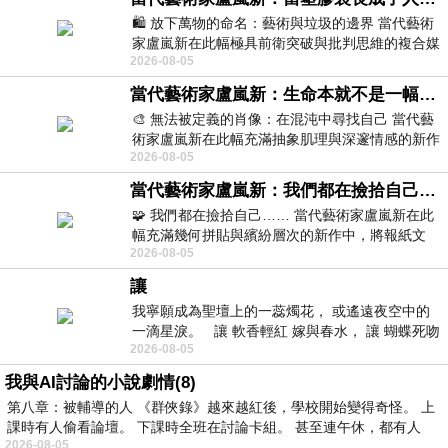
🛍️ 放下萬物的命名：藝術與垃圾的邊界 當代藝術
家盧嵐新在此幅極具前衛突破與批判思維的複合媒
2026-08-05
材新作中，直接將被大眾定義為廢棄物
當代藝術家盧嵐新：生命本就不是一幅能被定義的肖像，在混亂與交疊中拼湊完整的靈魂
🎨 無法被定義的肖像：在混沌中尋找自己 當代藝
術家盧嵐新在此幅充滿抽象肌理與深邃情感的新作
2026-08-05
中，以灰白為基底，交織著塗抹、刮擦與
當代藝術家盧嵐新：我們都在撿拾自己，將散落的情緒與碎片，拼回生命完整的輪廓
🧩 我們都在撿拾自己…… 當代藝術家盧嵐新在此
幅充滿幾何拼貼與繽紛層次的新作中，將報紙文
2026-08-05
字、彩色剪紙與明亮顏料層層
讓
我寧願成為聖壇上的一蕊燭花， 或遙遠夜空中的
一滴星淚。 讓 軟香輕紅 嫁與春水， 讓 蝴蝶死吻
2026-08-05
夏日最後一瓣玫瑰， 讓
我與AI討論的小說劇情(8)
第八章：被輔導的人 《群俠錄》越來越紅後，學校開始變得奇怪。 上
課時有人偷看論壇。 下課時全班在討論卡組。 甚至連午休，都有人
2026-08-05