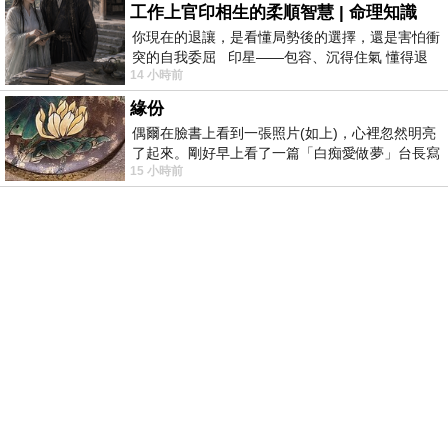
工作上官印相生的柔順智慧 | 命理知識
你現在的退讓，是看懂局勢後的選擇，還是害怕衝
突的自我委屈 印星——包容、沉得住氣 懂得退
14 小時前
一步觀察，不會
緣份
偶爾在臉書上看到一張照片(如上)，心裡忽然明亮
了起來。剛好早上看了一篇「白痴愛做夢」台長寫
15 小時前
的貼文，在回顧年輕時瘋狂愛上