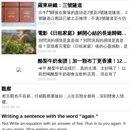
羅東林鐵：三號隧道
出牛鬥驛後在聚落的盡頭是2號及3號隧道隧道。 2
號隧道口應該已被土石掩埋，不過3號隧道至今仍
2026-08-05
存在。從台7丙牛鬥橋上往左岸上游方
電影《日租家庭》解開心結的長途歸鄉！能在電影院感受到地理的寬闊和人心的相鄰，真是太棒了！
別問演的感情是真是假？別問演員的感情是真是
假？當我看完電影《日租家庭》後的心靈感動，是
2026-08-05
真的。詮釋的情感觸動了人心，就是真情
酪梨牛奶食譜｜加一顆布丁更香濃！120秒完成飲料店級酪梨奶昔｜imami 旗艦豆漿機
🥑💚 酪梨牛奶這樣打，真的太濃、太好喝了！ 以
前想喝酪梨牛奶都會去飲料店買， 現在有了
2026-08-05
imami 健康煮藝｜旗艦破壁智慧養生豆漿機，
觀察
察言觀色不容易，仔細觀察要做好；人生百態全都有，深刻體會人情
暖。
2026-08-05
Writing a sentence with the word “again “
Not Write an equation with an answer of five. Run in to you again. It
is you again. Nice seeing you again.