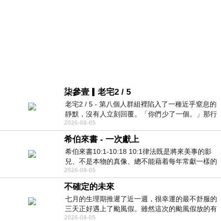
柒參壹▎老宅2 / 5
老宅2 / 5 - 第八個人群組裡陷入了一種近乎窒息的
靜默，沒有人立刻回覆。「你們少了一個。」那行
2026-08-05
字像一顆冰冷的鐵釘，硬生生刺進螢
希伯來書 - 一次獻上
希伯來書10:1-10:18 10:1律法既是將來美事的影
兒、不是本物的真像、總不能藉着每年常獻一樣的
2026-08-05
祭物、叫那近前來的人得以完全。 10
不確定的未來
七月的生理期推遲了近一週，很幸運的最不舒服的
三天正好遇上了颱風假。雖然這次的颱風假放的有
2026-08-05
點虛，因為風雨不大，但這也是最想要的