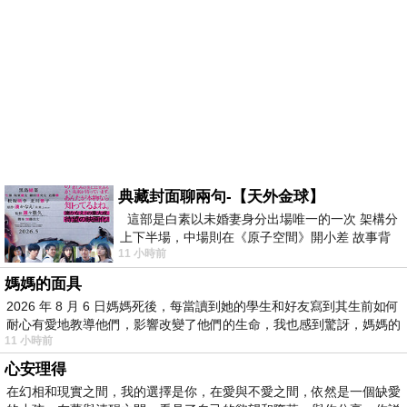
典藏封面聊兩句-【天外金球】
這部是白素以未婚妻身分出場唯一的一次 架構分
上下半場，中場則在《原子空間》開小差 故事背
11 小時前
景影射西藏境外流亡 地下組織
媽媽的面具
2026 年 8 月 6 日媽媽死後，每當讀到她的學生和好友寫到其生前如何
耐心有愛地教導他們，影響改變了他們的生命，我也感到驚訝，媽媽的
11 小時前
心安理得
在幻相和現實之間，我的選擇是你，在愛與不愛之間，依然是一個缺愛