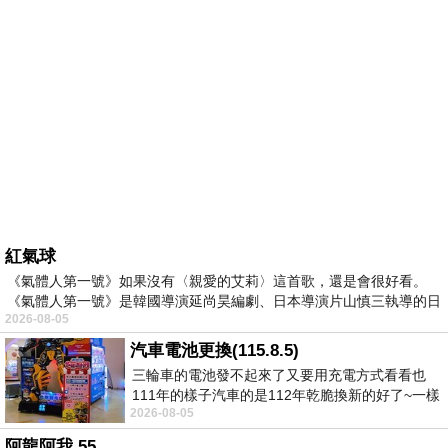
紅氣球
《氣體人第一號》如果沒有〈親愛的艾莉〉這首歌，還是會很好看。
《氣體人第一號》是韓國導演延尚昊編劇、日本導演片山慎三執導的日
2026-08-05
汽車電池更換(115.8.5)
三輪車的電池發不起來了又要用充電方式看看也
111年的樣子汽車的是112年乾脆換新的好了~一樣
2026-08-05
在阿炮電池買的漲了一百多塊吧
阿龍阿我 55