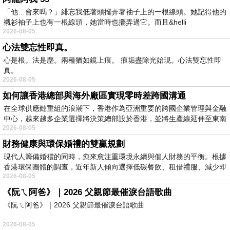
「他…會來嗎？」緋忘我低著頭擺弄著袖子上的一根線頭。她記得他的
襯衫袖子上也有一根線頭，她當時也擺弄過它。而且&helli
2026-08-05
心法雙忘性即真。
心是根。法是塵。兩種猶如鏡上痕。 痕垢盡除光始現。心法雙忘性即
真。
2026-08-05
如何讓香港總部與海外廠區實現零時差跨國溝通
在全球供應鏈重組的浪潮下，香港作為亞洲重要的跨國企業管理與金融
中心，越來越多企業選擇將決策總部設於香港，並將生產線延伸至東南
2026-08-05
財務健康與環保婚禮的雙贏規劃
現代人籌備婚禮的同時，愈來愈注重環境永續與個人財務的平衡。根據
香港環保團體的調查，近年新人傾向選擇低碳餐飲、租借禮服、減少即
2026-08-05
《阮ㄟ阿爸》｜2026 父親節最催淚台語歌曲
《阮ㄟ阿爸》｜2026 父親節最催淚台語歌曲
2026-08-05