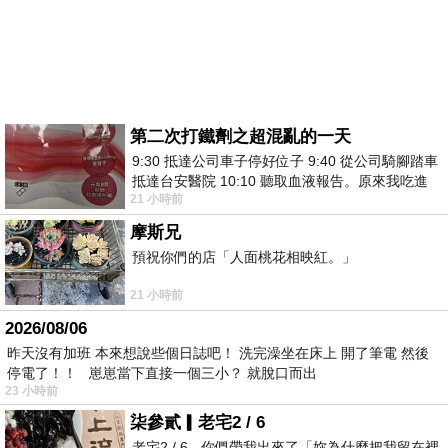
第二次打鐵劑之超混亂的一天
9:30 抵達公司車子停好位子 9:40 從公司騎腳踏車
抵達台安醫院 10:10 聽取血液報告。原來我吃進
21 小時前
去的 B12 彌可保並非沒有吸收而是超
摩斯兄
預祝你們的店「人面桃花相映紅。」
21 小時前
2026/08/06
昨天沒有加班 本來想說些個日誌吧！ 洗完澡坐在床上 開了筆電 然後
停電了！！ 崽崽當下直接一個三小？ 就脫口而出
23 小時前
柒參貳▎老宅2 / 6
老宅2 / 6 - 你們帶我出來了「妳為什麼把我留在裡