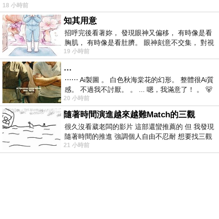
18 小時前
仞的懸崖上，有一座遮天蔽
知其用意
招呼完後看著妳， 發現眼神又偏移， 有時像是看
胸肌， 有時像是看肚臍。 眼神刻意不交集， 對視
19 小時前
視線不對齊， 讓我很難不
…
⋯⋯ Ai製圖 。 白色秋海棠花的幻形。 整體很Ai質
感。 不過我不討厭。 。 ... 嗯，我滿意了！ 。 🐻
20 小時前
昨中
隨著時間演進越來越難Match的三觀
很久沒看葳老闆的影片 這部還蠻推薦的 但 我發現
隨著時間的推進 強調個人自由不忍耐 想要找三觀
21 小時前
接近的不要說對象 連朋友都超