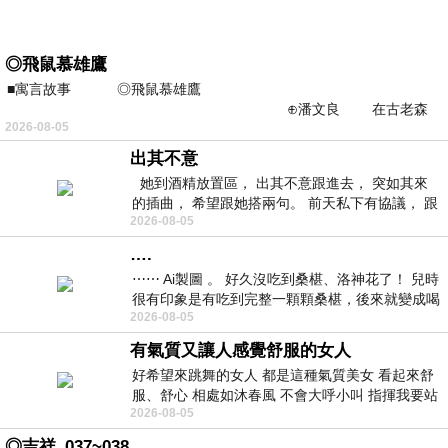
◎飛鼠慕雄鷹
■寓言故事 ◎飛鼠慕雄鷹
⊕潘文良 在古老森
2026-08-05
林的底層，住著一隻小飛鼠
出其不意
她到酒精放置區， 出其不意跟進去， 突如其來
的插曲， 希望跟她搭兩句。 前天私下有協議， 跟
2026-08-05
著阿弟丟拉基
….
⋯⋯ Ai製圖 。 好久沒吃到桑椹、洛神花了！ 兒時
很有印象是有吃到完整一顆顆桑椹，後來就變成喝
2026-08-05
桑椹汁。 現在是連喝都沒喝
有氣質又讓人感覺舒服的女人
好希望來跳舞的女人 都是這種氣質美女 看起來舒
服、舒心 相處如沐春風 不會大呼小叫 指揮我要站
2026-08-05
哪個位子 妳老幾？？
◎吉祥_037~038