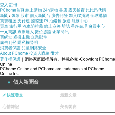
登入
註冊
PChome首頁
線上購物
24h購物
書店
露天拍賣
比比昂代購
新聞
/
氣象
股市
個人新聞台
廣告刊登
加入聯播網
全球購物
買賣租屋
支付連
國際連
Pi 拍錢包
旅遊
服務中心
買車
旅行團
汽車險推薦
線上麻將
雜誌
星座命理
會員中心
一元簡訊
直播達人
數位憑證
企業簡訊
買網址
虛擬主機
企業郵件
廣告刊登
隱私權聲明
消費者保護
兒童網路安全
About PChome
投資人聯絡
徵才
著作權保護
｜網路家庭版權所有、轉載必究
‧Copyright PChome
Online
PChome Online and PChome are trademarks of PChome
Online Inc.
個人新聞台
快速發文
最新文章
心情雜記
美食饗宴