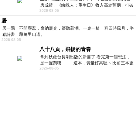
房成績，《蜘蛛人：重生日》收入高於預期，打破
2026-08-05
《復仇者聯盟：終局之戰》記錄，成為
居
居一隅，不問塵囂，窗納晨光，簷聽暮潮。一桌一椅，容四時風月，半
卷詩書，藏萬里山遙。
2026-08-05
八十八頁，飛揚的青春
拿到秋蘆台長剛出版的新書了 看完第一個想法，
是一聲讚嘆 這本，質量好高喔 ~ 比前三本更
2026-08-05
勝一