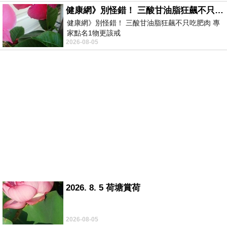
健康網》別怪錯！ 三酸甘油脂狂飆不只吃肥肉 專家點名1物更該戒
健康網》別怪錯！ 三酸甘油脂狂飆不只吃肥肉 專
家點名1物更該戒
2026-08-05
https://health.ltn.com.tw/article/breakingnews/55
2026. 8. 5 荷塘賞荷
2026-08-05