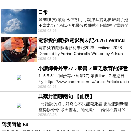
日常
圖/摩斯文/摩斯 今年初可可就跟我提她要離職了她
不當老師了所以今年暑假後她就不回學校了當時問
2026-08-05
她不是很喜歡幼幼班的小朋友嗎捨得不
電影愛的魔樣/電影利未記2026 Leviticus 2026
電影愛的魔樣/電影利未記2026 Leviticus 2026
Directed by Adrian Chiarella Written by Adrian
2026-08-05
Chiarella Starring Joe Bird
小護師番外章77 >家書 7 匱乏教育的深意
115.5.31 (同步存小番章77) 家書line 7 感恩日
記- https://www.cheers.com.tw/article/article.actio
2026-08-05
典藏封面聊兩句-【仙境】
俗話說的好，好奇心不只能殺死貓 更能把衛斯理
整得慘兮兮 冰天雪地、險死還生，兩個不貪財的
2026-08-05
人尋什麼寶？ 人家追尋愛情還
阿我阿龍 54