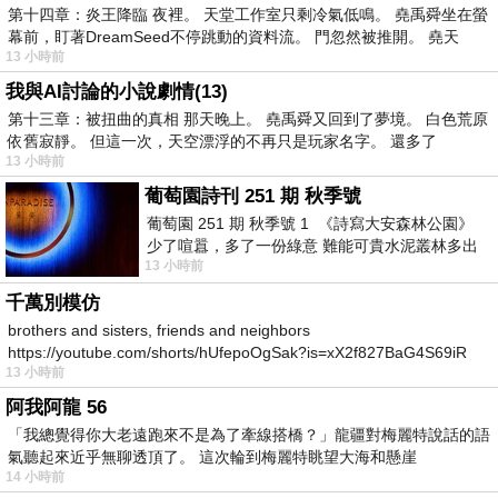
第十四章：炎王降臨 夜裡。 天堂工作室只剩冷氣低鳴。 堯禹舜坐在螢
幕前，盯著DreamSeed不停跳動的資料流。 門忽然被推開。 堯天
13 小時前
我與AI討論的小說劇情(13)
第十三章：被扭曲的真相 那天晚上。 堯禹舜又回到了夢境。 白色荒原
依舊寂靜。 但這一次，天空漂浮的不再只是玩家名字。 還多了
13 小時前
葡萄園詩刊 251 期 秋季號
葡萄園 251 期 秋季號 1 《詩寫大安森林公園》
少了喧囂，多了一份綠意 難能可貴水泥叢林多出
13 小時前
一
千萬別模仿
brothers and sisters, friends and neighbors
https://youtube.com/shorts/hUfepoOgSak?is=xX2f827BaG4S69iR
13 小時前
https
阿我阿龍 56
「我總覺得你大老遠跑來不是為了牽線搭橋？」龍疆對梅麗特說話的語
氣聽起來近乎無聊透頂了。 這次輪到梅麗特眺望大海和懸崖
14 小時前