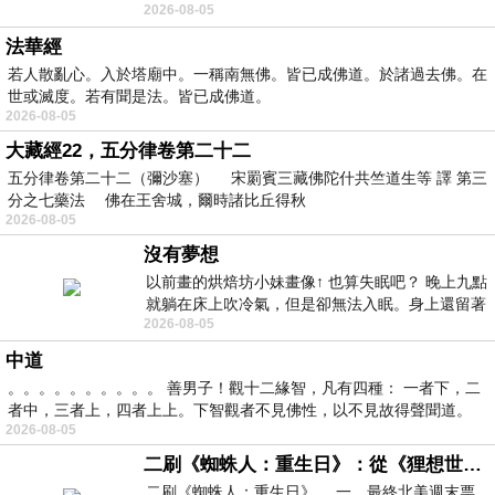
2026-08-05
題 : 記憶體即
法華經
若人散亂心。入於塔廟中。一稱南無佛。皆已成佛道。於諸過去佛。在
世或滅度。若有聞是法。皆已成佛道。
2026-08-05
大藏經22，五分律卷第二十二
五分律卷第二十二（彌沙塞） 宋罽賓三藏佛陀什共竺道生等 譯 第三
分之七藥法 佛在王舍城，爾時諸比丘得秋
2026-08-05
沒有夢想
以前畫的烘焙坊小妹畫像↑ 也算失眠吧？ 晚上九點
就躺在床上吹冷氣，但是卻無法入眠。身上還留著
2026-08-05
四點多跑的六公里的疲
中道
。。。。。。。。。。 善男子！觀十二緣智，凡有四種： 一者下，二
者中，三者上，四者上上。下智觀者不見佛性，以不見故得聲聞道。
2026-08-05
二刷《蜘蛛人：重生日》：從《狸想世界》到《怪奇物語》
二刷《蜘蛛人：重生日》。.一，最終北美週末票