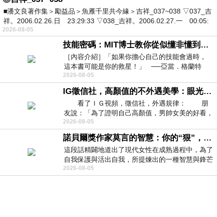
■潘文良著作集＞勵益品＞魚雁千里共今緣＞吉祥_037~038 ▽037_吉
祥。2006.02.26.日 23:29:33 ▽038_吉祥。2006.02.27.一 00:05:
2026-08-05
技能密碼：MIT博士教你從似懂非懂到穩定輸出，把專業變事業的職能升級攻略 /麥特．比恩(容錯)
［內容介紹］「如果你擔心自己的技能會過時，
這本書可能是你的救星！」 ──亞當．格蘭特
2026-08-05
（Adam Grant），《
IG徵信社，高顏值的不外遇美學：眼光太高也是一種防禦，為了證明我長得好看，我決定一輩子不外遇！
看了ＩＧ視頻，徵信社，外遇規律： 朋
友說：「為了證明自己高顏值，男帥女美的好看，
2026-08-05
且眼光高，我決定一輩子不外遇。」
諾貝爾獎作家莫言的智慧：你的“狠”，才是最好的自我保護
這段話精闢地道出了現代女性在成熟過程中，為了
自我保護與活出自我，所提煉出的一種智慧與鋒芒
2026-08-05
的平衡。 核心解讀與看法