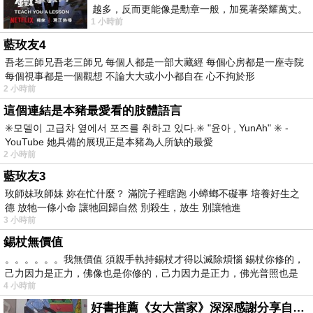
越多，反而更能像是勳章一般，加冕著榮耀萬丈。
1 小時前
習慣一如縱容，成了再難輕輕放下的罪證
藍玫友4
吾老三師兄吾老三師兄 每個人都是一部大藏經 每個心房都是一座寺院
每個視事都是一個觀想 不論大大或小小都自在 心不拘於形
2 小時前
這個連結是本豬最愛看的肢體語言
✳️모델이 고급차 옆에서 포즈를 취하고 있다.✳️ "윤아 , YunAh" ✳️ -
YouTube 她具備的展現正是本豬為人所缺的最愛
2 小時前
藍玫友3
玫師妹玫師妹 妳在忙什麼？ 滿院子裡瞎跑 小蟑螂不礙事 培養好生之
德 放牠一條小命 讓牠回歸自然 別殺生，放生 別讓牠進
3 小時前
錫杖無價值
。。。。。。我無價值 須親手執持錫杖才得以滅除煩惱 錫杖你修的，
己力因力是正力，佛像也是你修的，己力因力是正力，佛光普照也是
4 小時前
好書推薦《女大當家》深深感謝分享自己想法震撼讀者的作家，讓我看到不同樣貌的家庭！