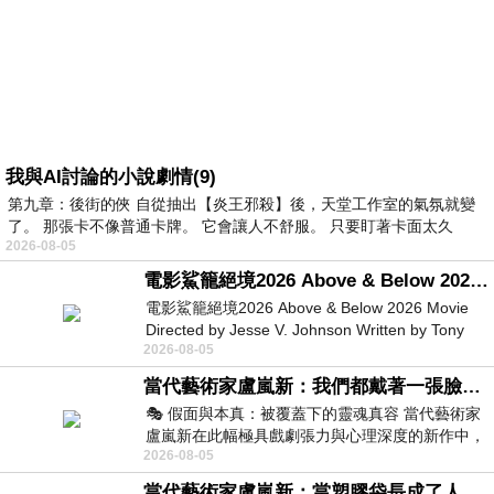
我與AI討論的小說劇情(9)
第九章：後街的俠 自從抽出【炎王邪殺】後，天堂工作室的氣氛就變
了。 那張卡不像普通卡牌。 它會讓人不舒服。 只要盯著卡面太久
2026-08-05
電影鯊籠絕境2026 Above & Below 2026 Movie
電影鯊籠絕境2026 Above & Below 2026 Movie
Directed by Jesse V. Johnson Written by Tony
2026-08-05
Giordano Starring Laura Maran
當代藝術家盧嵐新：我們都戴著一張臉，可真正的自己，總藏在那些被塗抹、被覆蓋的痕跡裡
🎭 假面與本真：被覆蓋下的靈魂真容 當代藝術家
盧嵐新在此幅極具戲劇張力與心理深度的新作中，
2026-08-05
運用質感豐富的紙材肌理、墨痕與大膽的
當代藝術家盧嵐新：當塑膠袋長成了人的模樣，我們的目光是否學會了放下偏見？