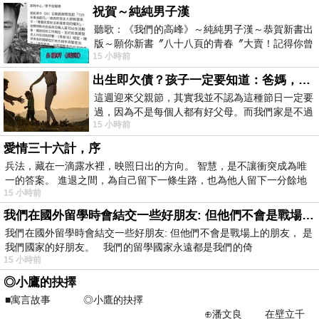
祝賀～純純男子漢
聽歌：《我們的高峰》～純純男子漢～恭賀新書出
版～願你新書〞八十八頁的青春〞大賣！記得你曾
15 小時前
經在我的版留言…「好讚的圖^^感覺大家
出生即欠債？孩子一定要知道：爸媽，其實我不欠你們
這週迎來父親節，其實我並不認為這種節日一定要
過，因為不是每個人都有好父母。而我們家是不過
15 小時前
節的，平時也沒什麼儀式感，生活趨近冷
愛情三十六計，序
兵法，藏在一滴露水裡，映照日出的方向。 智慧，是不讓衝突成為唯
一的答案。 進退之間，為自己留下一條生路，也為他人留下一分餘地
15 小時前
我們在國外留學時會結交一些好朋友: 但他們不會是戰場上的朋友
我們在國外留學時會結交一些好朋友: 但他們不會是戰場上的朋友， 是
我們國家的好朋友。 我們的留學國家永遠都是我們的倚
15 小時前
◎小鷹的抉擇
■寓言故事 ◎小鷹的抉擇
⊕潘文良 在壁立千