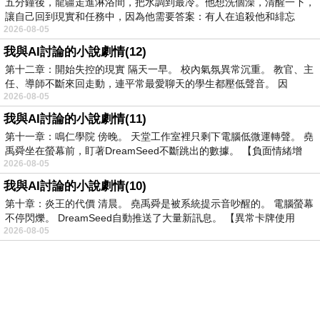
五分鐘後，龍疆走進淋浴間，把水調到最冷。他想洗個澡，清醒一下，
讓自己回到現實和任務中，因為他需要答案：有人在追殺他和緋忘
2026-08-05
我與AI討論的小說劇情(12)
第十二章：開始失控的現實 隔天一早。 校內氣氛異常沉重。 教官、主
任、導師不斷來回走動，連平常最愛聊天的學生都壓低聲音。 因
2026-08-05
我與AI討論的小說劇情(11)
第十一章：鳴仁學院 傍晚。 天堂工作室裡只剩下電腦低微運轉聲。 堯
禹舜坐在螢幕前，盯著DreamSeed不斷跳出的數據。 【負面情緒增
2026-08-05
我與AI討論的小說劇情(10)
第十章：炎王的代價 清晨。 堯禹舜是被系統提示音吵醒的。 電腦螢幕
不停閃爍。 DreamSeed自動推送了大量新訊息。 【異常卡牌使用
2026-08-05