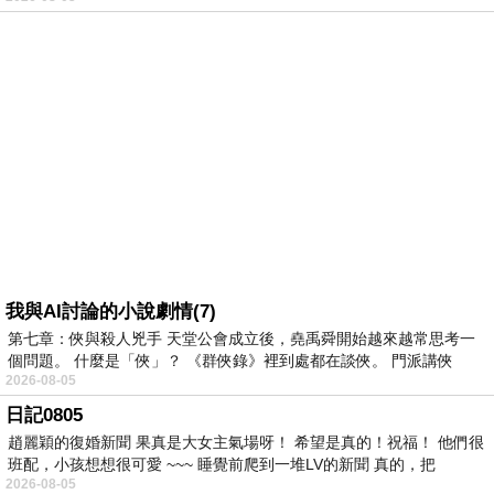
我與AI討論的小說劇情(7)
第七章：俠與殺人兇手 天堂公會成立後，堯禹舜開始越來越常思考一
個問題。 什麼是「俠」？ 《群俠錄》裡到處都在談俠。 門派講俠
2026-08-05
日記0805
趙麗穎的復婚新聞 果真是大女主氣場呀！ 希望是真的！祝福！ 他們很
班配，小孩想想很可愛 ~~~ 睡覺前爬到一堆LV的新聞 真的，把
2026-08-05