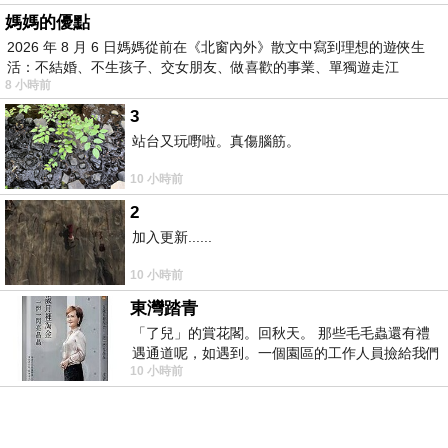
媽媽的優點
2026 年 8 月 6 日媽媽從前在《北窗內外》散文中寫到理想的遊俠生
活：不結婚、不生孩子、交女朋友、做喜歡的事業、單獨遊走江
8 小時前
湖⋯⋯，
3
站台又玩嘢啦。真傷腦筋。
10 小時前
2
加入更新......
10 小時前
東灣踏青
「了兒」的賞花閣。回秋天。 那些毛毛蟲還有禮
遇通道呢，如遇到。一個園區的工作人員撿給我們
10 小時前
細賞。