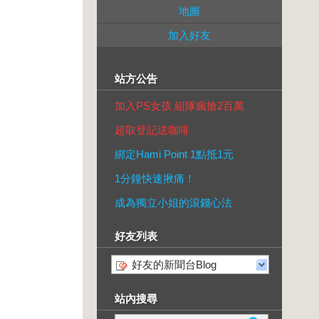
地圖
加入好友
站方公告
加入PS女孩 組隊瘋搶2百萬
超取登記送咖啡
綁定Hami Point 1點抵1元
1分鐘快速揪痛！
成為獨立小姐的滾錢心法
好友列表
好友的新聞台Blog
站內搜尋