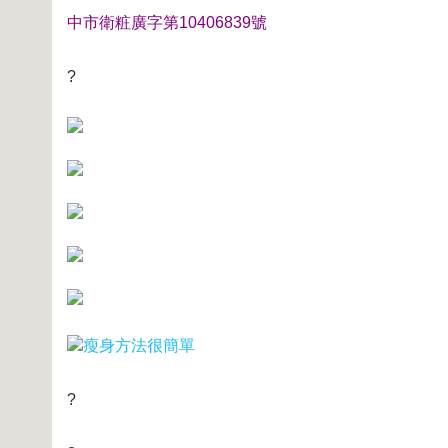
中市衛粧廣字第10406839號
?
瘦身方法很簡單
?