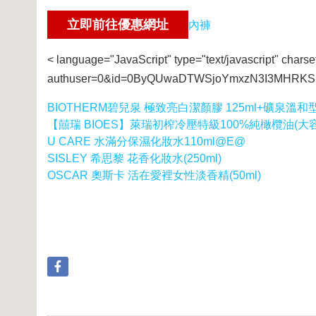
內褲
< language="JavaScript" type="text/javascript" charse
authuser=0&id=0ByQUwaDTWSjoYmxzN3I3MHRKSE
BIOTHERM碧兒泉 極致亮白潔顏膠 125ml+礦泉溫和型
【囍瑞 BIOES】萊瑞初榨冷壓特級100%純橄欖油(大容量 -
U CARE 水滿分保濕化妝水110ml@E@
SISLEY 希思黎 花香化妝水(250ml)
OSCAR 奧斯卡 活在愛裡女性淡香精(50ml)