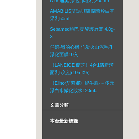
Dior 迪奧 淨透卸粧乳(200ml)
AMABILIS艾瑪貝蘭 蘭皙煥白亮
采乳50ml
Sebamed施巴 嬰兒護唇膏 4.8g-
3
任選-我的心機 竹炭火山泥毛孔
淨化面膜10入
《LANEIGE 蘭芝》4合1清新潔
面乳5入組(10mlX5)
《Elinor艾莉娜》蝸牛胜-－多元
淨白水嫩化妝水120ml..
文章分類
本台最新標籤