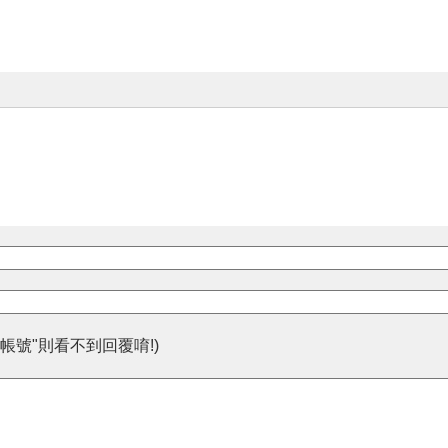
帳號"則看不到回覆唷!)