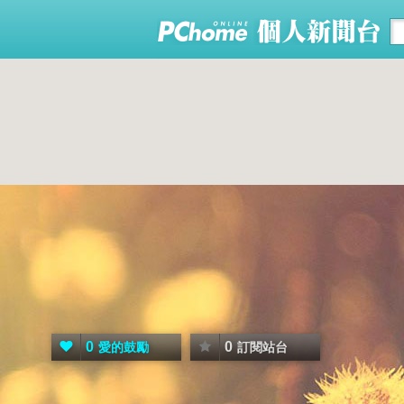
0
0
愛的鼓勵
訂閱站台