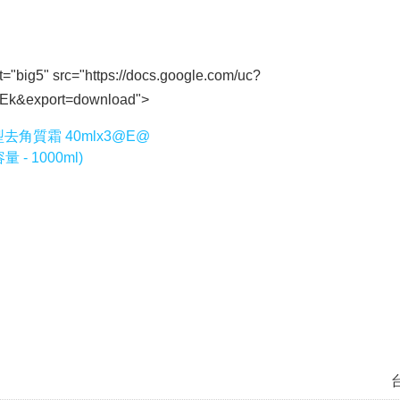
t="big5" src="https://docs.google.com/uc?
k&export=download">
去角質霜 40mlx3@E@
 1000ml)