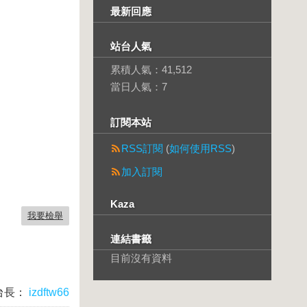
最新回應
站台人氣
累積人氣：
41,512
當日人氣：
7
訂閱本站
RSS訂閱
(
如何使用RSS
)
加入訂閱
Kaza
我要檢舉
連結書籤
目前沒有資料
台長：
izdftw66