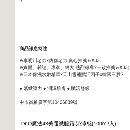
?
商品訊息簡述
:
⊕李明川老師x佑群老師 真心推薦＆#33;
⊕媒體、雜誌、專家、網友 熱烈報導?一致推薦＆#33;
⊕日本保濕水嫩精華x天山雪蓮賦活因子x韓國三胜?
● 緊緻彈力 ● 潤澤肌膚 ● 賦活舒緩
中市衛粧廣字第10406839號