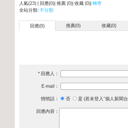
人氣(23) | 回應(0)| 推薦 (
0
)| 收藏 (
0
)|
轉寄
全站分類:
不分類
推薦(
0
)
收藏(
0
)
回應(0)
* 回應人：
E-mail：
悄悄話：
否
是 (若未登入"個人新聞台
回應內容：