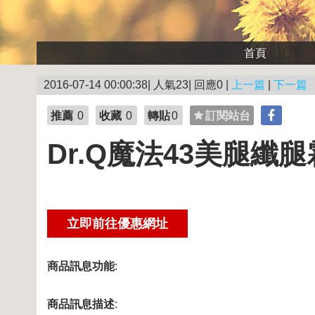
首頁
2016-07-14 00:00:38| 人氣23| 回應0 |
上一篇
|
下一篇
推薦
0
收藏
0
轉貼
0
訂閱站台
Dr.Q魔法43美腿纖腿霜
商品訊息功能
:
商品訊息描述
: