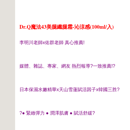
Dr.Q魔法43美腿纖腿霜-沁涼感(100ml/入)
李明川老師x佑群老師 真心推薦!
媒體、雜誌、專家、網友 熱烈報導?一致推薦!?
日本保濕水嫩精華x天山雪蓮賦活因子x韓國三胜?
?● 緊緻彈力 ● 潤澤肌膚 ● 賦活舒緩?