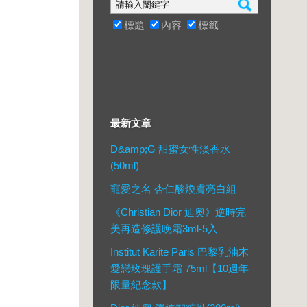
標題
內容
標籤
最新文章
D&amp;G 甜蜜女性淡香水
(50ml)
寵愛之名 杏仁酸煥膚亮白組
《Christian Dior 迪奧》逆時完
美再造修護晚霜3ml-5入
Institut Karite Paris 巴黎乳油木
愛戀玫瑰護手霜 75ml【10週年
限量紀念款】