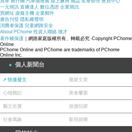
買車
旅行團
汽車險推薦
線上麻將
雜誌
星座命理
會員中心
一元簡訊
直播達人
數位憑證
企業簡訊
買網址
虛擬主機
企業郵件
廣告刊登
隱私權聲明
消費者保護
兒童網路安全
About PChome
投資人聯絡
徵才
著作權保護
｜網路家庭版權所有、轉載必究
‧Copyright PChome
Online
PChome Online and PChome are trademarks of PChome
Online Inc.
個人新聞台
快速發文
最新文章
心情雜記
美食饗宴
藝文欣賞
旅遊玩家
社會萬象
影視娛樂