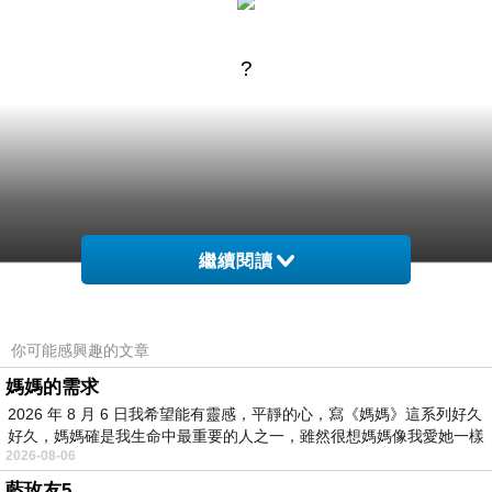
?
繼續閱讀
商品訊息簡述
:
⊕正統公司貨
⊕) )
你可能感興趣的文章
媽媽的需求
瘦身男女pps
2026 年 8 月 6 日我希望能有靈感，平靜的心，寫《媽媽》這系列好久
【瘋神邦】森永小牛巧克力餅乾-輕鬆包265g(5
好久，媽媽確是我生命中最重要的人之一，雖然很想媽媽像我愛她一樣
2026-08-06
包入)
藍玫友5