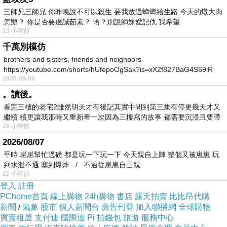
【德國 歐森-草本莊園】迷迭香調理洗髮精 五入
三師兄三師兄 你昨晚說不可以殺生 要我放過蟑螂給生路 今天的燉大肉
組(500ml-5)@E@
怎辦？ 你是否要虔誠茹素？ 蛤？別說師妹愛記仇 我希望
13 小時前
CLINIQUE 倩碧水磁場自動校色CC粉凝霜
千萬別模仿
SPF30-PA++ 10g(含粉盒)
brothers and sisters, friends and neighbors
NARS 炫色腮紅(#Orgasm高潮)(4.8g)
https://youtube.com/shorts/hUfepoOgSak?is=xX2f827BaG4S69iR
Christian Dior迪奧 精萃再生花蜜淨白化妝水
2026-08-06
https
(200ml)
。讀後。
看完三樓的老宅2雖然明天才有後記其實中間到第三集有停更幾天才又
繼續 續更讓我那時又重新看一次因為三樓寫的故事 都需要沉浸且要帶
20 小時前
有
2026/08/07
平時 崽崽幫忙過磅 都是玩一下玩一下 今天親自上陣 整個又被崽崽 玩
到水泄不通 塞到爆炸 / 不過從崽崽自己親
21 小時前
登入
註冊
PChome首頁
線上購物
24h購物
書店
露天拍賣
比比昂代購
新聞
/
氣象
股市
個人新聞台
廣告刊登
加入聯播網
全球購物
買賣租屋
支付連
國際連
Pi 拍錢包
旅遊
服務中心