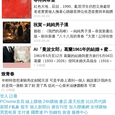
等待與希望
紅色大地，莊喆，1990。亂世浮生仍想立身處世
老老實實做人撫著心跳聽音辨位依憑直覺與本能鑽
2026-08-06
向裂隙的亮處探索另一個心聲另一個共鳴的
FG試用大隊大好評
祝賀～純純男子漢
前段抑制黑色素
聽歌：《我們的高峰》～純純男子漢～恭賀新書出
版～願你新書〞八十八頁的青春〞大賣！記得你曾
燕窩素後段淨白肌膚
2026-08-06
經在我的版留言…「好讚的圖^^感覺大家
延緩老化高度保濕
AI「曼波女郎」葛蘭1961年的結婚＋蜜月旅行 #戀上老電影 #葛蘭 #粟子
北北基桃地區【12小時速達】
1961年5月至12月 葛蘭的結婚與蜜月旅行5月04日
葛蘭（1933～2026）偕同未婚夫高福全（1916～
7 小時前
2004）乘郵輪赴倫敦6月15日於英國倫敦St.S
致青春
年輕時曾想著騎馬仗劍闖天涯 可是半路上遇到一個人 她說要許我終生
於是我一激動 當了劍 賣了馬 從此一心柴米油鹽醬醋茶 可當
21 小時前
商品訊息描述
:
登入
註冊
PChome首頁
線上購物
24h購物
書店
露天拍賣
比比昂代購
新聞
/
氣象
股市
個人新聞台
廣告刊登
加入聯播網
全球購物
買賣租屋
支付連
國際連
Pi 拍錢包
旅遊
服務中心