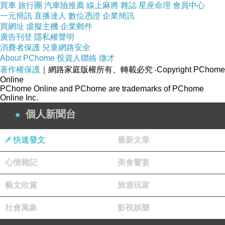
買車
旅行團
汽車險推薦
線上麻將
雜誌
星座命理
會員中心
一元簡訊
直播達人
數位憑證
企業簡訊
買網址
虛擬主機
企業郵件
廣告刊登
隱私權聲明
消費者保護
兒童網路安全
About PChome
投資人聯絡
徵才
著作權保護
｜網路家庭版權所有、轉載必究
‧Copyright PChome
Online
PChome Online and PChome are trademarks of PChome
Online Inc.
個人新聞台
快速發文
最新文章
心情雜記
美食饗宴
藝文欣賞
旅遊玩家
社會萬象
影視娛樂
組合內容：