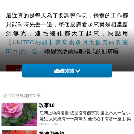
最近真的是每天為了要調整作息，保養的工作都
只能暫時先丟一邊，整個皮膚看起來就是相當黯
沉無光，連毛細孔都大了起來，快點用
【UNITEC彤妍】燕窩素多月太酸美白乳液
50ml(買一送一)
喚醒我啟動睡眠模式的肌膚囉
繼續閱讀
商品訊息功能
:
你可能感興趣的文章
玫事10
江湖上紛紛擾擾 總是沒有個事實 世上不只一位小
品號：2678665
娃兒 人間總有千千萬萬人 他們心中有著一座山 梁
2026-08-06
山佛山泰華衡恆嵩 一山之高