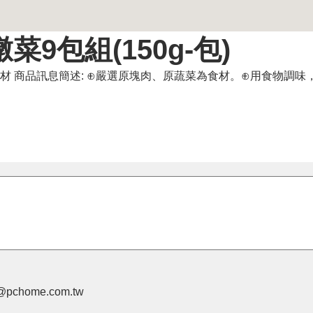
9包組(150g-包)
動器材 商品訊息簡述: ⊕嚴選原塊肉、原蔬菜為食材。⊕用食物調
pchome.com.tw