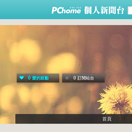
0
0
愛的鼓勵
訂閱站台
首頁