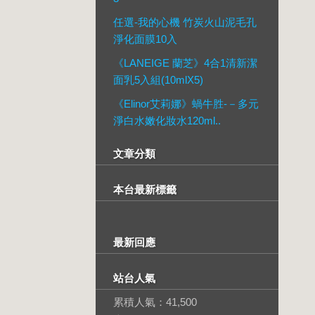
任選-我的心機 竹炭火山泥毛孔
淨化面膜10入
《LANEIGE 蘭芝》4合1清新潔
面乳5入組(10mlX5)
《Elinor艾莉娜》蝸牛胜-－多元
淨白水嫩化妝水120ml..
文章分類
本台最新標籤
最新回應
站台人氣
累積人氣：
41,500