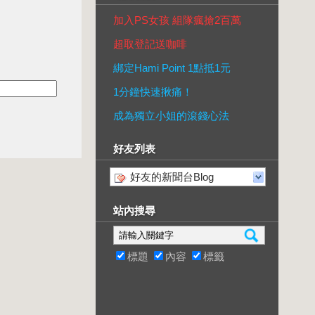
加入PS女孩 組隊瘋搶2百萬
超取登記送咖啡
綁定Hami Point 1點抵1元
1分鐘快速揪痛！
成為獨立小姐的滾錢心法
好友列表
好友的新聞台Blog
站內搜尋
標題
內容
標籤