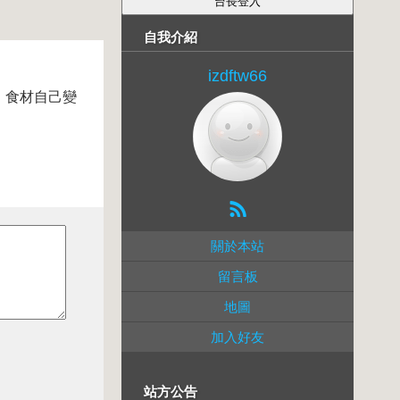
自我介紹
izdftw66
味，食材自己變
關於本站
留言板
地圖
加入好友
站方公告