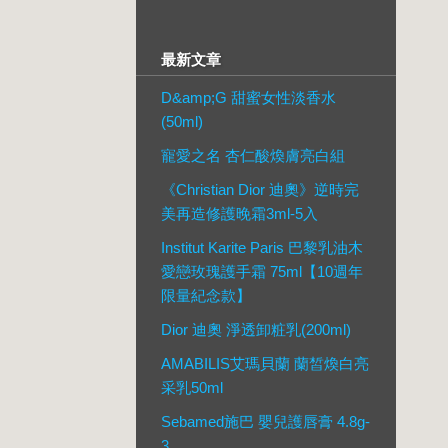
最新文章
D&amp;G 甜蜜女性淡香水
(50ml)
寵愛之名 杏仁酸煥膚亮白組
《Christian Dior 迪奧》逆時完
美再造修護晚霜3ml-5入
Institut Karite Paris 巴黎乳油木
愛戀玫瑰護手霜 75ml【10週年
限量紀念款】
Dior 迪奧 淨透卸粧乳(200ml)
AMABILIS艾瑪貝蘭 蘭皙煥白亮
采乳50ml
Sebamed施巴 嬰兒護唇膏 4.8g-
3