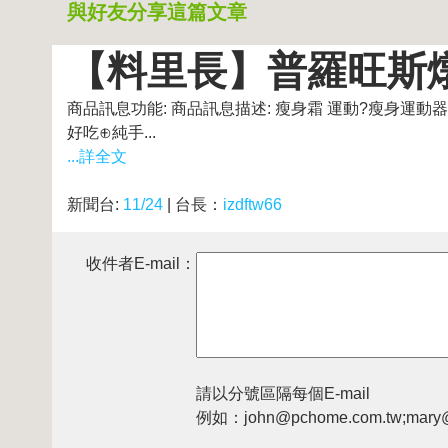
與好友分享這篇文章
【料里長】普羅旺斯燉菜
商品訊息功能: 商品訊息描述: 瘦身霜 運動?瘦身運
好吃⊕純手...
...詳全文
新聞台:
11/24
| 台長：
izdftw66
收件者E-mail：
請以分號區隔每個E-mail
例如：john@pchome.com.tw;mary@