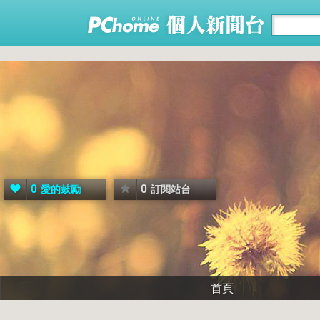
0
0
愛的鼓勵
訂閱站台
首頁