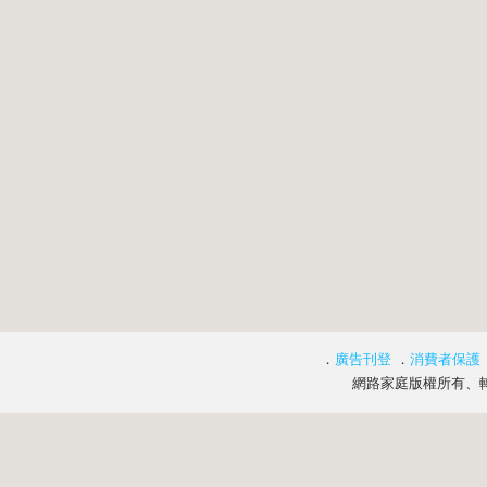
．
廣告刊登
．
消費者保護
網路家庭版權所有、轉載必究 