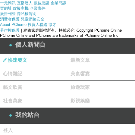
一元簡訊
直播達人
數位憑證
企業簡訊
買網址
虛擬主機
企業郵件
廣告刊登
隱私權聲明
消費者保護
兒童網路安全
About PChome
投資人聯絡
徵才
著作權保護
｜網路家庭版權所有、轉載必究
‧Copyright PChome Online
PChome Online and PChome are trademarks of PChome Online Inc.
個人新聞台
快速發文
最新文章
心情雜記
美食饗宴
藝文欣賞
旅遊玩家
社會萬象
影視娛樂
我的站台
登入