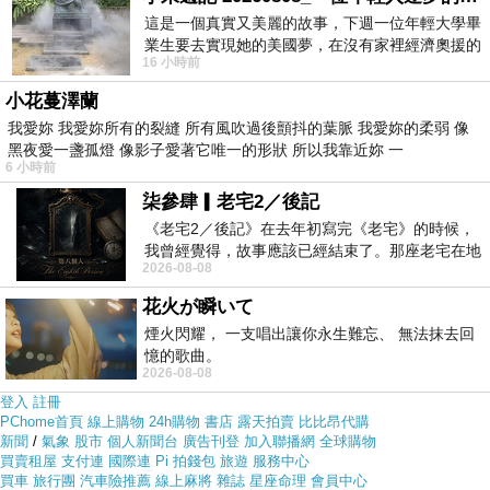
繡彈力Polo衫-男款(共三色)
這是一個真實又美麗的故事，下週一位年輕大學畢
業生要去實現她的美國夢，在沒有家裡經濟奧援的
16 小時前
情況下，靠著自我努力工作累積出國基
但是我想
【天母嚴選】訂製5折-原價599-MIT撞色拼接刺繡
小花蔓澤蘭
彈力Polo衫-男款(共三色)
在網路上買應該會比較便宜，
我愛妳 我愛妳所有的裂縫 所有風吹過後顫抖的葉脈 我愛妳的柔弱 像
【天母嚴選】訂製5折-原價599-MIT撞色拼接刺繡彈力Polo
黑夜愛一盞孤燈 像影子愛著它唯一的形狀 所以我靠近妳 一
6 小時前
衫-男款(共三色)
而且24小時都能買，上網慢慢挑選，不用
柒參肆▎老宅2／後記
等店家開門也不用看店員臉色
《老宅2／後記》在去年初寫完《老宅》的時候，
我曾經覺得，故事應該已經結束了。那座老宅在地
2026-08-08
震中倒塌，七個人終於離開那片黑暗，
各大網路購物網為求有好業績都無所不用其極。因為momo
花火が瞬いて
都有送300元或是500元的折價卷!所以我建議可以上momo
煙火閃耀， 一支唱出讓你永生難忘、 無法抹去回
購物網來購買(
【天母嚴選】訂製5折-原價599-MIT撞色拼
憶的歌曲。
2026-08-08
接刺繡彈力Polo衫-男款(共三色)
)
登入
註冊
PChome首頁
線上購物
24h購物
書店
露天拍賣
比比昂代購
新聞
/
氣象
股市
個人新聞台
廣告刊登
加入聯播網
全球購物
買賣租屋
支付連
國際連
Pi 拍錢包
旅遊
服務中心
買車
旅行團
汽車險推薦
線上麻將
雜誌
星座命理
會員中心