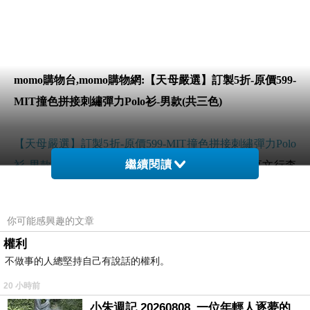
momo購物台,momo購物網:【天母嚴選】訂製5折-原價599-
MIT撞色拼接刺繡彈力Polo衫-男款(共三色)
【天母嚴選】訂製5折-原價599-MIT撞色拼接刺繡彈力Polo
繼續閱讀
衫-男款(共三色)
哪裡買最便宜.心得文.試用文.分享文行李
箱/旅遊用品分享推薦.好用.推薦.評價.熱銷.開箱文.優缺點
比較
你可能感興趣的文章
權利
前幾天在逛街的時候看到
【天母嚴選】訂製5折-原價599-
不做事的人總堅持自己有說話的權利。
MIT撞色拼接刺繡彈力Polo衫-男款(共三色)
覺得很心動而
20 小時前
且正打算買
【天母嚴選】訂製5折-原價599-MIT撞色拼接刺
小朱週記 20260808_一位年輕人逐夢的真實故事