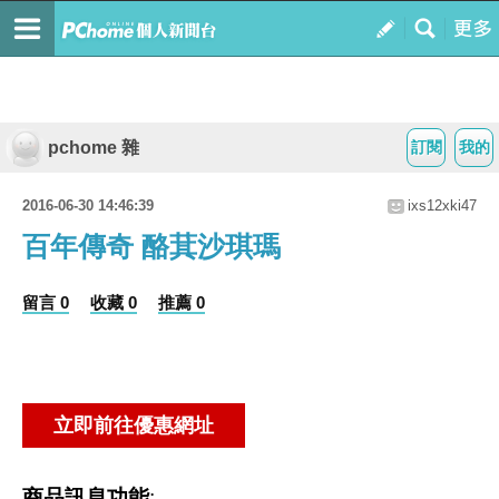
pchome 雜
訂閱
我的
2016-06-30 14:46:39
ixs12xki47
百年傳奇 酪萁沙琪瑪
留言 0
收藏 0
推薦 0
商品訊息功能
: