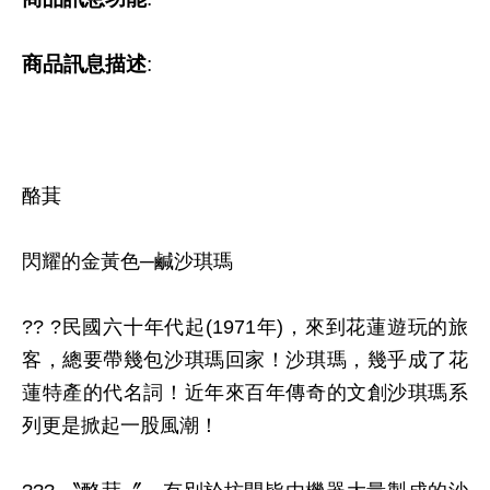
商品訊息描述
:
酪萁
閃耀的金黃色─鹹沙琪瑪
?? ?民國六十年代起(1971年)，來到花蓮遊玩的旅
客，總要帶幾包沙琪瑪回家！沙琪瑪，幾乎成了花
蓮特產的代名詞！近年來百年傳奇的文創沙琪瑪系
列更是掀起一股風潮！