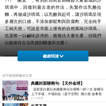
??? 〝酪萁〞，有別於坊間皆由機器大量製成的沙
琪瑪中，回復到最古老的作法，先製作出乳酪拉
麵，再做成沙琪瑪；以乳酪與起司，讓沙琪瑪呈現
多層次的口感，不添加膨鬆劑與防腐劑，完全純手
工純天然，可說是市面上僅有的自然風味沙琪瑪，
也是唯一以鹹味訴求的，雖無法大量生產，但我們
以能保存古法而感到驕傲與光榮！
繼續閱讀
唯有絕對的用心，才有驚奇的創新！
瘦身食譜學生
你可能感興趣的文章
典藏封面聊兩句-【天外金球】
?
這部是白素以未婚妻身分出場唯一的一次 架構分
上下半場，中場則在《原子空間》開小差 故事背
11 小時前
景影射西藏境外流亡 地下組織
?