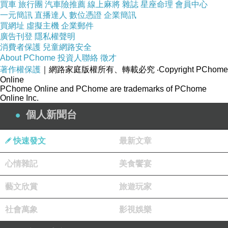
彩妝盤
買車
旅行團
汽車險推薦
線上麻將
雜誌
星座命理
會員中心
一元簡訊
直播達人
數位憑證
企業簡訊
買網址
虛擬主機
企業郵件
廣告刊登
隱私權聲明
消費者保護
兒童網路安全
【內灣彭老師】正宗野薑花粽 10入-盒 2盒組(葷-
About PChome
投資人聯絡
徵才
素口味任選)
著作權保護
｜網路家庭版權所有、轉載必究
‧Copyright PChome
Online
【夢饗家】太麻里地區農會-洛神元氣餅禮盒-3盒
PChome Online and PChome are trademarks of PChome
Online Inc.
組
【CANSS 豐川生醫】新檸檬水40倍濃縮六合一
個人新聞台
系列-買一送一(15入-袋)
快速發文
最新文章
健立飛 飽孅魔 芝麻多穀粉 450g(3盒入)
樂活e棧 懶人低卡美食蒟蒻米(6包-組)
心情雜記
美食饗宴
藝文欣賞
旅遊玩家
社會萬象
影視娛樂