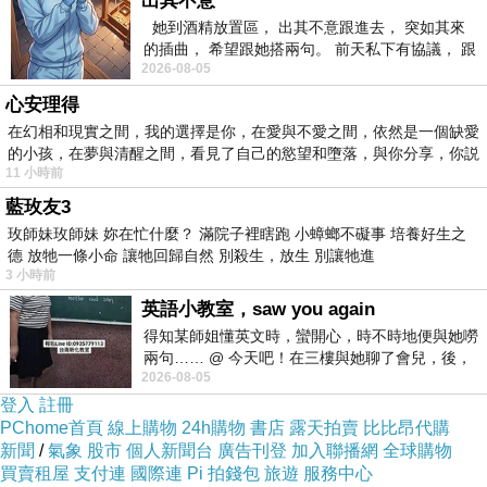
出其不意
她到酒精放置區， 出其不意跟進去， 突如其來
的插曲， 希望跟她搭兩句。 前天私下有協議， 跟
2026-08-05
著阿弟丟拉基
心安理得
在幻相和現實之間，我的選擇是你，在愛與不愛之間，依然是一個缺愛
的小孩，在夢與清醒之間，看見了自己的慾望和墮落，與你分享，你説
商品訊息簡述
:
11 小時前
⊕百年傳奇, 花蓮名產
藍玫友3
⊕以乳酪與起司，讓沙琪瑪呈現多層次的口感
玫師妹玫師妹 妳在忙什麼？ 滿院子裡瞎跑 小蟑螂不礙事 培養好生之
德 放牠一條小命 讓牠回歸自然 別殺生，放生 別讓牠進
⊕完全純手工純天然
3 小時前
英語小教室，saw you again
不加香料與調味料、零添加物、零防腐劑！
得知某師姐懂英文時，蠻開心，時不時地便與她嘮
兩句…… @ 今天吧！在三樓與她聊了會兒，後，
2026-08-05
下二樓居然又撞到她，於是
奶蛋素
登入
註冊
PChome首頁
線上購物
24h購物
書店
露天拍賣
比比昂代購
新聞
/
氣象
股市
個人新聞台
廣告刊登
加入聯播網
全球購物
買賣租屋
支付連
國際連
Pi 拍錢包
旅遊
服務中心