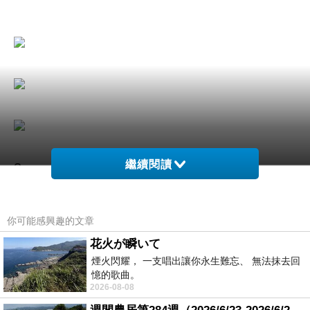
繼續閱讀
?
Hello Kitty
晨曦玫瑰麝香香氛蠟
你可能感興趣的文章
燭
花火が瞬いて
煙火閃耀， 一支唱出讓你永生難忘、 無法抹去回
憶的歌曲。
2026-08-08
?