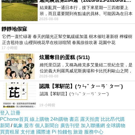
週間農居第284週（2026/6/23-2026/6/24) 夏至 金黃稻浪洋溢豐收喜悅
結束亂買一通日本行，接下來星期一三四都要上
想提高生活品質，那怎能少了芳
班，而且還要開到有點遠的員林。可能因為在日本
香的迷人小物呢？
2026-08-08
花不少錢，星期一出門上班時，心裡沒有一
靜靜地假寐
它們一直忙碌著 春天的陽光正幫空氣緩緩加溫 樹木催吐著新枒 檸檬樹
正含苞待放 山櫻與桃花早在枝頭喧鬧 春風徐徐吹著 花園中花
?
17 小時前
炫麗奪目的蛋糕 (5/11)
維托里亞諾，又稱為維克多艾曼紐二世紀念堂，是
位於義大利羅馬威尼斯廣場和卡比托利歐山之間，
精美kitty香氛蠟燭，精緻燭杯~
2026-08-08
用以紀念統一義大利統一後的的第一位國
外型小巧玲瓏，雅緻禮盒包裝，
認識【苯騈芘】(ㄅㄣˇ ㄆㄧㄢˊ ㄆ一ˊ)
送禮自用兩相宜！
認識【苯騈芘】(ㄅㄣˇ ㄆㄧㄢˊ ㄆ一ˊ)
19 小時前
登入
註冊
PChome首頁
線上購物
24h購物
書店
露天拍賣
比比昂代購
新聞
/
氣象
股市
個人新聞台
廣告刊登
加入聯播網
全球購物
瘦身食譜湯
買賣租屋
支付連
國際連
Pi 拍錢包
旅遊
服務中心