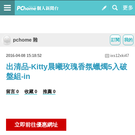
pchome 雜
訂閱
我的
2016-04-08 15:18:52
ixs12xki47
出清品-Kitty晨曦玫瑰香氛蠟燭5入破
盤組-in
留言 0
收藏 0
推薦 0