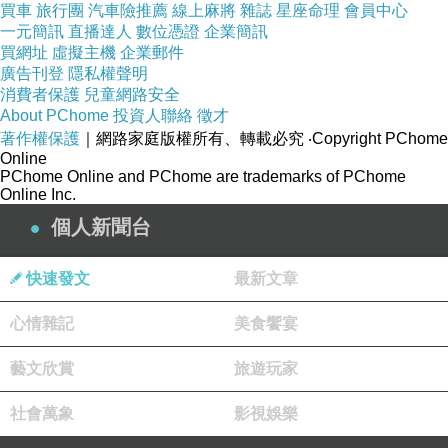
買車
旅行團
汽車險推薦
線上麻將
雜誌
星座命理
會員中心
迷人玫瑰香氛性感又甜美，散發
一元簡訊
直播達人
數位憑證
企業簡訊
買網址
虛擬主機
企業郵件
出的香氣讓人放鬆，讓您充滿愉
廣告刊登
隱私權聲明
悅的心情，彷彿讓疲憊與煩惱也
消費者保護
兒童網路安全
About PChome
投資人聯絡
徵才
跟著隨之消散...
著作權保護
｜網路家庭版權所有、轉載必究
‧Copyright PChome
Online
PChome Online and PChome are trademarks of PChome
Online Inc.
個人新聞台
快速發文
最新文章
產地：台灣????
心情雜記
美食饗宴
藝文欣賞
旅遊玩家
本產品已投保華南1000萬產品
社會萬象
影視娛樂
責任險