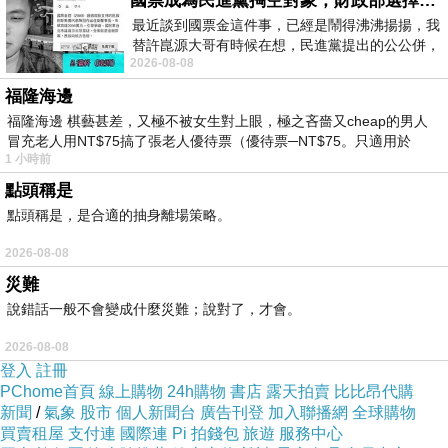
國票成為民進黨掏空對象，財政部選擇性失憶
最近談到國票金這件事，已經是鬧得沸沸揚揚，我
款式多,可隨意搭配服裝。
替許崑源大哥有時候在想，民進黨提出的公公併，
2026-08-08
其實就是想要國庫通黨庫，鬧出最大的醜
福隆海邊
直接貼,不怕水。不想要時，輕輕撕掉就可以。
福隆海邊 棋藝甚差，又極不被女生對上眼，極之吝嗇又cheap的男人
冒充老人用NT$75搞了張老人優待票（優待票─NT$75。只適用於
1 小時前
點頭稱是
點頭稱是，是合適的抽身離場策略。
?
2026-08-08
災難
說錯話一般不會變成什麼災難；說對了，才會。
2026-08-08
?
登入
註冊
PChome首頁
線上購物
24h購物
書店
露天拍賣
比比昂代購
新聞
/
氣象
股市
個人新聞台
廣告刊登
加入聯播網
全球購物
?
買賣租屋
支付連
國際連
Pi 拍錢包
旅遊
服務中心