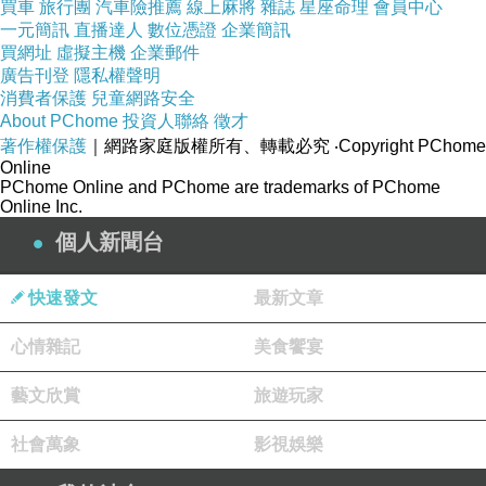
買車
旅行團
汽車險推薦
線上麻將
雜誌
星座命理
會員中心
一元簡訊
直播達人
數位憑證
企業簡訊
買網址
虛擬主機
企業郵件
廣告刊登
隱私權聲明
消費者保護
兒童網路安全
About PChome
投資人聯絡
徵才
著作權保護
｜網路家庭版權所有、轉載必究
‧Copyright PChome
Online
PChome Online and PChome are trademarks of PChome
Online Inc.
個人新聞台
?
快速發文
最新文章
心情雜記
美食饗宴
?
藝文欣賞
旅遊玩家
社會萬象
影視娛樂