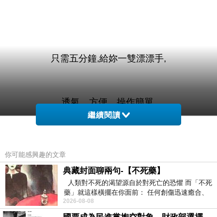
只需五分鐘,給妳一雙漂漂手,
透氣、方便、操作簡單,
繼續閱讀
不用出門,自己家裡就是美甲沙龍,
你可能感興趣的文章
典藏封面聊兩句-【不死藥】
人類對不死的渴望源自於對死亡的恐懼 而「不死
操作簡單,輕鬆幫您完成時尚美甲。
藥」就這樣橫擺在你面前： 任何創傷迅速癒合、
2026-08-08
停止衰老、痛覺消失…堪