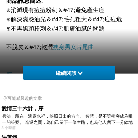
商品訊息簡述
:
⊕消滅現有痘痘粉刺＆#47;避免產生痘
⊕解決滿臉油光＆#47;毛孔粗大＆#47;痘痘危
⊕不再黑頭粉刺＆#47;肌膚油膩的問題
不脫皮＆#47;乾澀
瘦身男女片尾曲
繼續閱讀
瘦身運動 vcd
你可能感興趣的文章
愛情三十六計，序
美人計珍珠粉嫩白亮麗組
兵法，藏在一滴露水裡，映照日出的方向。 智慧，是不讓衝突成為唯
一的答案。 進退之間，為自己留下一條生路，也為他人留下一分餘地
【EVELINE】專利金盞花葉黃素超值組 (30顆-
8 小時前
盒)x6盒
法華經