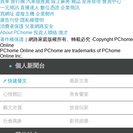
買車
旅行團
汽車險推薦
線上麻將
雜誌
星座命理
會員中心
一元簡訊
直播達人
數位憑證
企業簡訊
買網址
虛擬主機
企業郵件
廣告刊登
隱私權聲明
消費者保護
兒童網路安全
About PChome
投資人聯絡
徵才
著作權保護
｜網路家庭版權所有、轉載必究
‧Copyright PChome
Online
PChome Online and PChome are trademarks of PChome
Online Inc.
個人新聞台
快速發文
最新文章
心情雜記
美食饗宴
藝文欣賞
旅遊玩家
社會萬象
影視娛樂