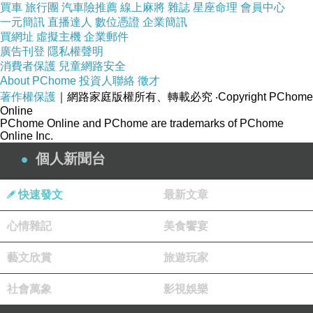
買車
旅行團
汽車險推薦
線上麻將
雜誌
星座命理
會員中心
+3?
一元簡訊
直播達人
數位憑證
企業簡訊
買網址
虛擬主機
企業郵件
性纖
廣告刊登
隱私權聲明
消費者保護
兒童網路安全
維
3
About PChome
投資人聯絡
徵才
無
+17?
色
著作權保護
｜網路家庭版權所有、轉載必究
‧Copyright PChome
Online
造絲
PChome Online and PChome are trademarks of PChome
Online Inc.
纖
個人新聞台
維，
快速發文
最新文章
無彈
心情雜記
美食饗宴
性
藝文欣賞
旅遊玩家
社會萬象
影視娛樂