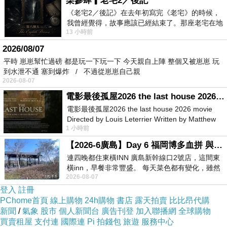
柒參肆▎老宅2／後記
深色衣物建議單獨洗滌，以翻面手洗
《老宅2／後記》在去年初寫完《老宅》的時候，
我曾經覺得，故事應該已經結束了。那座老宅在地
13 小時前
震中倒塌，七個人終於離開那片黑暗，
並建議第一次穿著前請先下水洗滌
2026/08/07
平時 崽崽幫忙過磅 都是玩一下玩一下 今天親自上陣 整個又被崽崽 玩
到水泄不通 塞到爆炸 / 不過從崽崽自己親
2026-08-07
尺寸量後幅
電影最後孤屋2026 the last house 2026 movie
電影最後孤屋2026 the last house 2026 movie
Directed by Louis Leterrier Written by Matthew
1 小時前
Robinson Starring Greta Lee Wa
材質
色
配
【2026-6廣島】Day 6 福岡博多血拼 與機場接送少年司機深夜對談
彈性
系
件
連四晚都住東橫INN 廣島新幹線口2號店，這間東
橫inn，早餐非常豐盛。 每天菜色都有變化，雖然
2026-08-07
看到工作人員拿出料理包加熱，但
80?
登入
註冊
酯纖
PChome首頁
線上購物
24h購物
書店
露天拍賣
比比昂代購
新聞
/
氣象
股市
個人新聞台
廣告刊登
加入聯播網
全球購物
維
買賣租屋
支付連
國際連
Pi 拍錢包
旅遊
服務中心