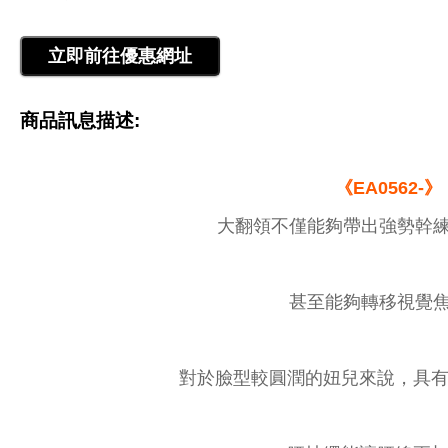
商品訊息描述:
《EA0562-》
大翻領不僅能夠帶出強勢幹
甚至能夠轉移視覺
對於臉型較圓潤的妞兒來說，具有