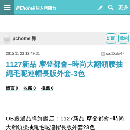
pchome 雜
訂閱
我的
2015-11-23 12:49:31
ixs12xki47
1127新品 摩登都會~時尚大翻領腰抽
繩毛呢連帽長版外套-3色
留言 0
收藏 0
推薦 0
OB嚴選品牌旗艦店：1127新品 摩登都會~時尚
大翻領腰抽繩毛呢連帽長版外套?3色