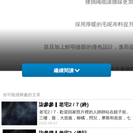
腰抽繩能讓腰線更加
採用厚暖的毛呢布料提
並且加上鮮明搶眼的撞色設計，進而提
是極具存在感的主角級時
繼續閱讀
你可能感興趣的文章
柒參參▎老宅2 / 7 (終)
老宅2 / 7 - 歡迎回家照片裡的人靜靜站在鏡子前。
小提醒：釦可開，口袋為真，抽繩
三樓，廄，大崽蕥，柳橘，閆兒，摩斯和崽崽，七
2026-08-07
個人整整齊齊地站在鏡框之外，如同