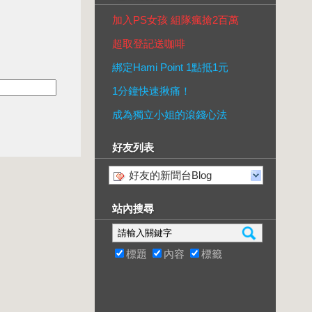
加入PS女孩 組隊瘋搶2百萬
超取登記送咖啡
綁定Hami Point 1點抵1元
1分鐘快速揪痛！
成為獨立小姐的滾錢心法
好友列表
好友的新聞台Blog
站內搜尋
標題
內容
標籤