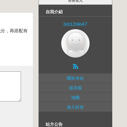
自我介紹
ixs12xki47
主要成分，再搭配有
關於本站
留言板
地圖
加入好友
站方公告