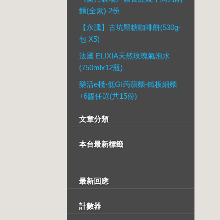
麵(全素)-2份
【永騰】古坑黑糖咖啡餅(530g-
包 X5)
法國 ELIXIA天然玫瑰氣泡水
(750mlx12瓶)
樂活e棧-低GI蒟蒻麵-鐵板細麵
+6醬任選(共15份)
文章分類
本台最新標籤
最新回應
計數器