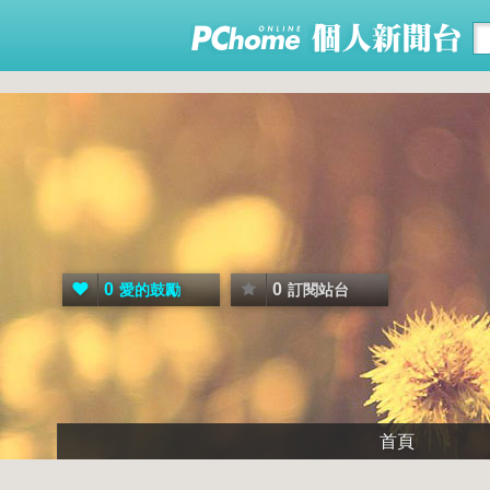
0
0
愛的鼓勵
訂閱站台
首頁