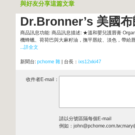
與好友分享這篇文章
Dr.Bronner’s 
商品訊息功能: 商品訊息描述: ★溫和嬰兒護唇膏 Organic O
機蜂蠟、荷荷巴與大麻籽油，撫平唇紋、淡色，帶給唇部
...詳全文
新聞台:
pchome 雜
| 台長：
ixs12xki47
收件者E-mail：
請以分號區隔每個E-mail
例如：john@pchome.com.tw;mary@