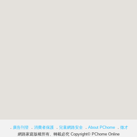
．
廣告刊登
．
消費者保護
．
兒童網路安全
．
About PChome
．
徵才
網路家庭版權所有、轉載必究 Copyright© PChome Online