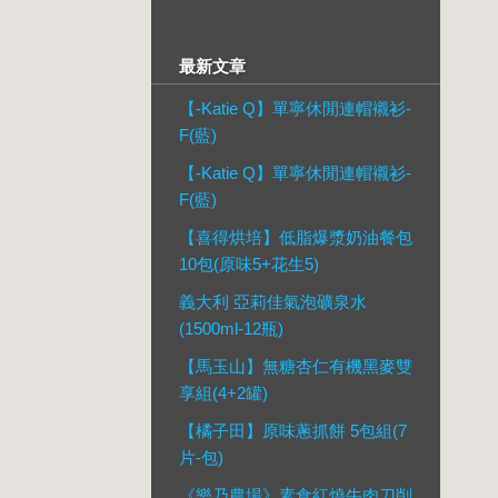
最新文章
【-Katie Q】單寧休閒連帽襯衫-
F(藍)
【-Katie Q】單寧休閒連帽襯衫-
F(藍)
【喜得烘培】低脂爆漿奶油餐包
10包(原味5+花生5)
義大利 亞莉佳氣泡礦泉水
(1500ml-12瓶)
【馬玉山】無糖杏仁有機黑麥雙
享組(4+2罐)
【橘子田】原味蔥抓餅 5包組(7
片-包)
《樂乃農場》素食紅燒牛肉刀削