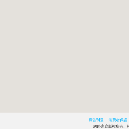
．
廣告刊登
．
消費者保護
網路家庭版權所有、轉載必究 