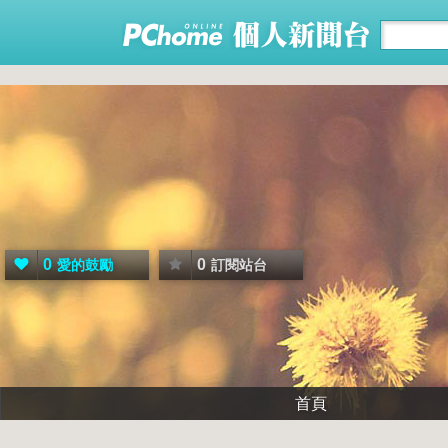
0
0
愛的鼓勵
訂閱站台
首頁