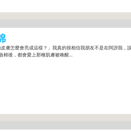
棉
的皮膚怎麼會亮成這樣？」我真的很相信我朋友不是在阿諛我，
妝棉後，都會愛上那種肌膚被喚醒...