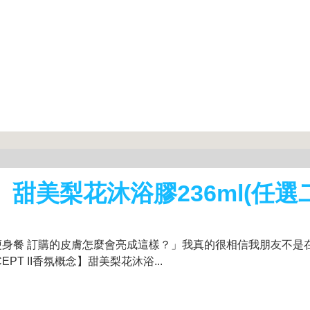
念】甜美梨花沐浴膠236ml(任
身餐 訂購的皮膚怎麼會亮成這樣？」我真的很相信我朋友不是
T II香氛概念】甜美梨花沐浴...