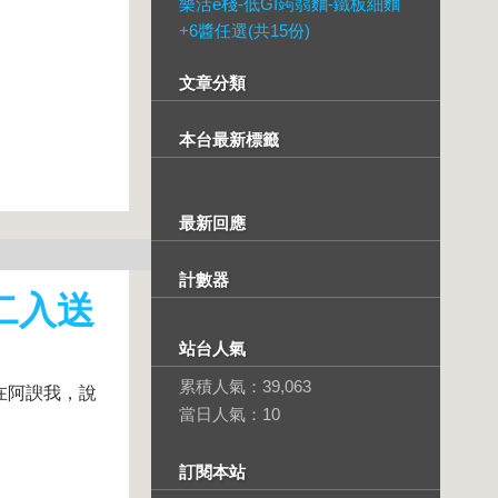
樂活e棧-低GI蒟蒻麵-鐵板細麵
+6醬任選(共15份)
文章分類
本台最新標籤
最新回應
計數器
選二入送
站台人氣
累積人氣：
39,063
在阿諛我，說
當日人氣：
10
訂閱本站