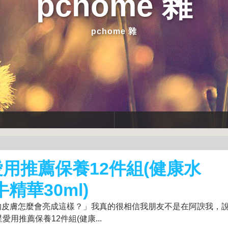
pchome 雜
pchome 雜
星愛用推薦保養12件組(健康水
牛精華30ml)
的皮膚怎麼會亮成這樣？」我真的很相信我朋友不是在阿諛我，
愛用推薦保養12件組(健康...