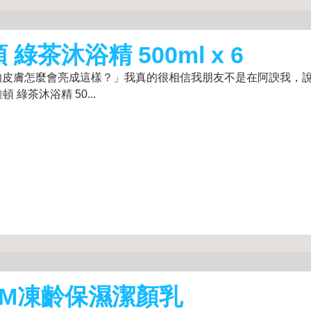
頓 綠茶沐浴精 500ml x 6
的皮膚怎麼會亮成這樣？」我真的很相信我朋友不是在阿諛我，
 綠茶沐浴精 50...
-M凍齡保濕潔顏乳