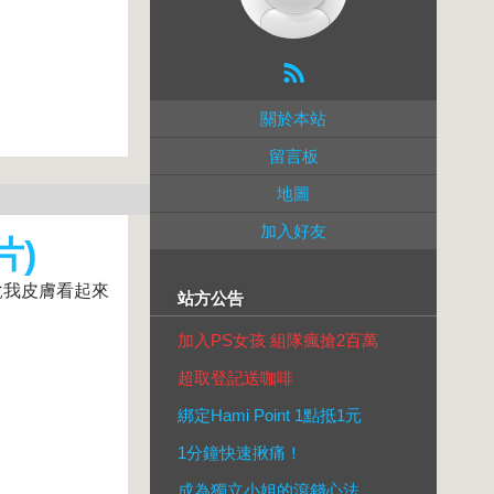
關於本站
留言板
地圖
加入好友
片)
說我皮膚看起來
站方公告
加入PS女孩 組隊瘋搶2百萬
超取登記送咖啡
綁定Hami Point 1點抵1元
1分鐘快速揪痛！
成為獨立小姐的滾錢心法