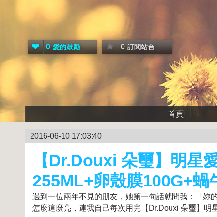
0
0
愛的鼓勵
訂閱站台
首頁
2016-06-10 17:03:40
【Dr.Douxi 朵璽】明
255ML+卵殼膜100G+蝸
遇到一位兩年不見的朋友，她第一句話就問我：「妳
怎麼這麼亮，連我自己每次用完【Dr.Douxi 朵璽】明星