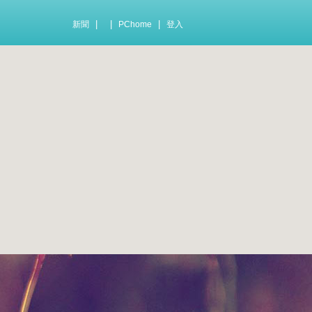
|
|
|
新聞
PChome
登入