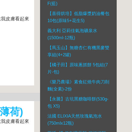
F(藍)
【喜得烘培】低脂爆漿奶油餐包
說我皮膚看起來
10包(原味5+花生5)
義大利 亞莉佳氣泡礦泉水
(1500ml-12瓶)
【馬玉山】無糖杏仁有機黑麥雙
享組(4+2罐)
【橘子田】原味蔥抓餅 5包組(7
片-包)
《樂乃農場》素食紅燒牛肉刀削
麵(全素)-2份
【永騰】古坑黑糖咖啡餅(530g-
包 X5)
果薄荷)
法國 ELIXIA天然玫瑰氣泡水
說我皮膚看起來
(750mlx12瓶)