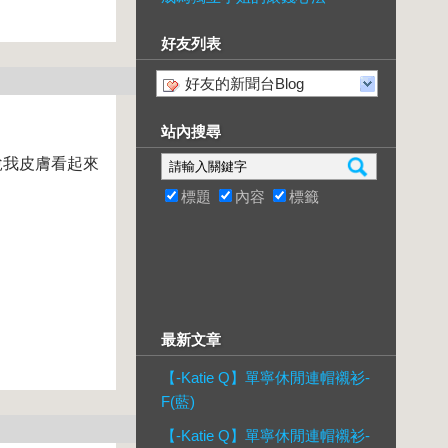
好友列表
好友的新聞台Blog
站內搜尋
說我皮膚看起來
標題
內容
標籤
最新文章
【-Katie Q】單寧休閒連帽襯衫-
F(藍)
【-Katie Q】單寧休閒連帽襯衫-