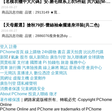
【名模衣櫃中大尺碼】安-磨毛韓系上衣5件組 共六組(M-XXL適穿)
2016-06-27
商品訊息功能: 品號：2913149 ★寬...
【天母嚴選】搶秋79折-蕾絲袖傘擺連身洋裝(共二色)
2016-06-27
商品訊息功能: 品號：2886076瘦身食譜diy ...
登入
註冊
PChome首頁
線上購物
24h購物
書店
露天拍賣
比比昂代購
新聞
/
氣象
股市
個人新聞台
廣告刊登
加入聯播網
全球購物
買賣租屋
支付連
國際連
Pi 拍錢包
旅遊
服務中心
買車
旅行團
汽車險推薦
線上麻將
雜誌
星座命理
會員中心
一元簡訊
直播達人
數位憑證
企業簡訊
買網址
虛擬主機
企業郵件
廣告刊登
隱私權聲明
消費者保護
兒童網路安全
About PChome
投資人聯絡
徵才
著作權保護
｜網路家庭版權所有、轉載必究
‧Copyright PChome
Online
PChome Online and PChome are trademarks of PChome