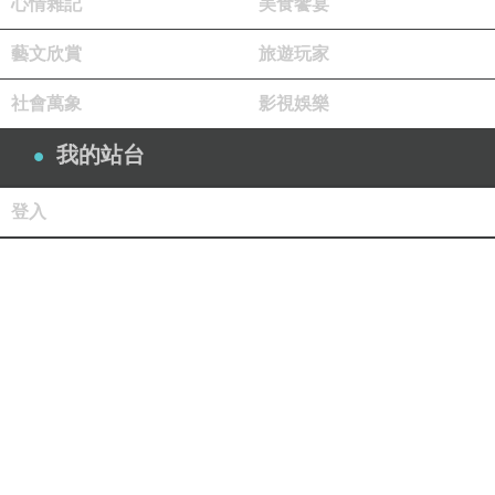
心情雜記
美食饗宴
藝文欣賞
旅遊玩家
社會萬象
影視娛樂
我的站台
登入