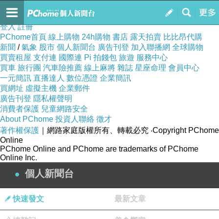
買房全額貸
訂閱
我的
登入
註冊
PChome首頁
線上購物
24h購物
書店
露天拍賣
比比昂代購
新聞
/
氣象
股市
個人新聞台
廣告刊登
加入聯播網
全球購物
買賣租屋
支付連
國際連
Pi 拍錢包
旅遊
服務中心
買車
旅行團
汽車險推薦
線上麻將
雜誌
星座命理
會員中心
一元簡訊
直播達人
數位憑證
企業簡訊
買網址
虛擬主機
企業郵件
廣告刊登
隱私權聲明
消費者保護
兒童網路安全
About PChome
投資人聯絡
徵才
著作權保護
｜網路家庭版權所有、轉載必究
‧Copyright PChome
Online
PChome Online and PChome are trademarks of PChome
Online Inc.
個人新聞台
快速發文
最新文章