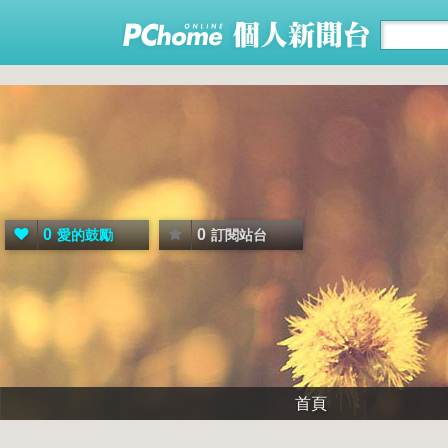
0
0
愛的鼓勵
訂閱站台
首頁