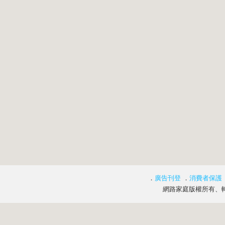
．
廣告刊登
．
消費者保護
網路家庭版權所有、轉載必究 