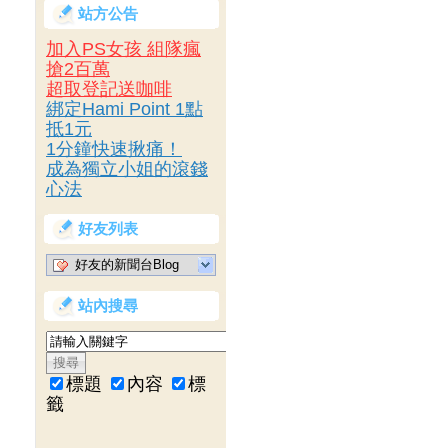
站方公告
加入PS女孩 組隊瘋
搶2百萬
超取登記送咖啡
綁定Hami Point 1點
抵1元
1分鐘快速揪痛！
成為獨立小姐的滾錢
心法
好友列表
好友的新聞台Blog
站內搜尋
標題
內容
標
籤