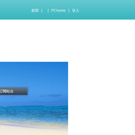
|
|
|
新聞
PChome
登入
訂閱站台