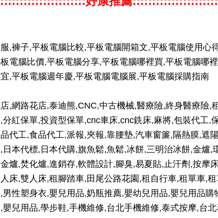
::::::::::::::::::::::好康推薦::::::::::::::::::::::
服,褲子,平板電腦比較,平板電腦開箱文,平板電腦使用心得
板電腦比價,平板電腦分享,平板電腦哪裡買,平板電腦哪裡
宜,平板電腦週年慶,平板電腦電腦展,平板電腦採購指南
店,網路花店,泰迪熊,CNC,中古機械,醫療險,終身醫療險,
,分紅保單,投資型保單,cnc車床,cnc銑床,麻將,包裝代工,
品代工,食品代工,派報,夾報,靠腰墊,汽車窗簾,隔熱膜,遮
,日本代標,日本代購,旗魚鬆,魚鬆,冰餅,三明治冰餅,金爐,
金爐,焚化爐,進銷存,軟體設計,腳臭,易夏貼,止汗劑,按摩床
人床,雙人床,租腳踏車,田尾公路花園,租自行車,租單車,租
,男性塑身衣,嬰兒用品,奶瓶推薦,嬰幼兒用品,嬰兒用品購
,嬰兒用品,學步鞋,手機維修,台北手機維修,泰式按摩,台北