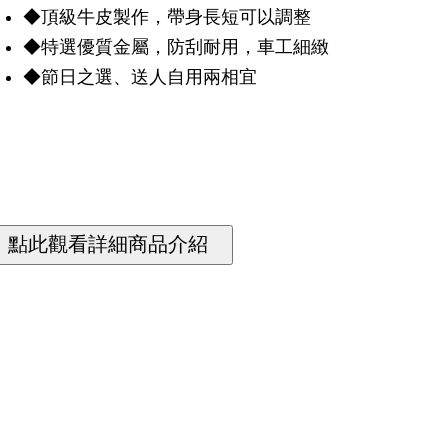
◆頂級牛皮製作，帶身長短可以調整
◆特選優質金屬，防刮耐用，車工細緻
◆節日之選、送人自用兩相宜