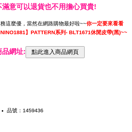
不滿意可以退貨也不用擔心買貴!
服務這麼優，當然在網路購物最好啦~~
你一定要來看看
NINO1881】PATTERN系列- BLT1671休閒皮帶(黑)~~
商品網址:
品號：1459436