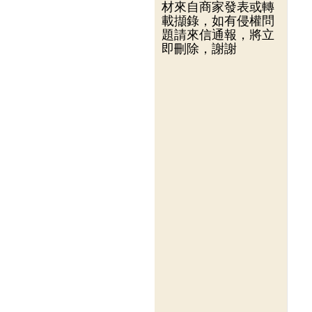
材來自商家發表或轉
載擷錄，如有侵權問
題請來信通報，將立
即刪除，謝謝