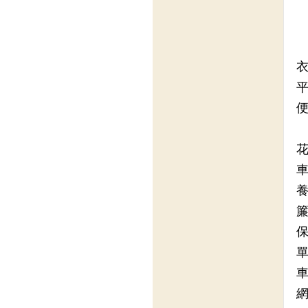
衣
平
便
花
車
養
簾
保
單
車
網