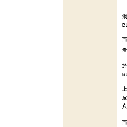
網
B
於
B
上
真