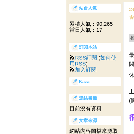
站台人氣
20
累積人氣：
90,265
當日人氣：
17
訂閱本站
最
RSS訂閱
(
如何使
用RSS
)
閒
加入訂閱
休
Kaza
上
連結書籤
(
目前沒有資料
文章來源
網站內容圖檔來源取