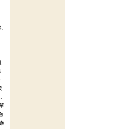
,
租
保
陽
環
,
單
物
泰