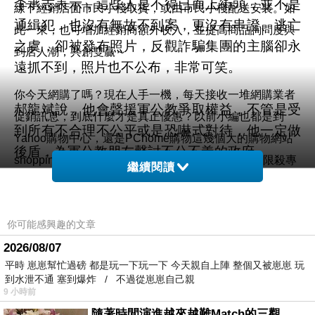
李承志表示，這些人是不得已而上街頭，並不是
線下經銷店面市民小棧取貨，或由市民小棧配送安裝。如
通緝犯，也沒有無故不到案，更沒有串證、逃亡
此一來，也可增加經銷商額外收入，並提高商品詢問度與
之虞，卻被發布照片，反觀詐騙集團的主腦卻永
到店人潮，共創雙贏～
遠抓不到，照片也不公布，非常可笑。
你今天網購了嗎？現在人手一機，每天接收一堆網購業者
郝龍斌說，他會聲援軍公教爭取權益，不管是受
促銷訊息，到底什麼才是真正優惠？以前小編也都是到
到所有不合理不公平或是恐嚇式對待，他一定做
Yahoo購物中心，還是PChome購物這幾個大的購物網站
後盾，為軍公教朋友聲討不公不義的政府。
shopping，最近發現「百利市購物中心」規畫每日限殺專
繼續閱讀
區，精選熱門話題商品每日黃金促銷24小時提供「超殺
李來希：脫序行為都在被警察嚴
價」的好康購，深受消費者喜愛和推薦呢！
格封鎖的路段
你可能感興趣的文章
李來希說，活動是依法申請路權，一切依照規定
購買3C商品，除了考量價格以外，售後服務也是很重要
2026/08/07
做事，警方執法把青島東路分隔成像南北韓一
平時 崽崽幫忙過磅 都是玩一下玩一下 今天親自上陣 整個又被崽崽 玩
的，【e-payless 百利市購物中心】聲寶集團擁有全台密
樣，所有脫序行為都在被警察嚴格封鎖的路段，
到水泄不通 塞到爆炸 / 不過從崽崽自己親
集的實體門市，讓你不用擔心後續的維修問題，不然縱使
9 小時前
不只車子沒辦法過去，他也無法過去，發生什麼
價格再便宜，日後求助無門，也是十分惱人的，是吧！
隨著時間演進越來越難Match的三觀