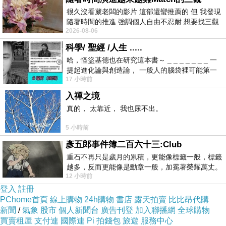
事都是事後看電視才知道，也無法即時處理，
很久沒看葳老闆的影片 這部還蠻推薦的 但 我發現
「要負什麼責任？」
隨著時間的推進 強調個人自由不忍耐 想要找三觀
日前想購入
【永用牌】MIT 台灣製造12吋耐用馬達吸排風
2026-08-06
接近的不要說對象 連朋友都超
扇(鋁葉) FC-312A[FC-312A].
，問過幾間經銷商都表示舊
科學/ 聖經 /人生 .....
關於桃園市長鄭文燦受傷，李來希說，任何脫序
款已經賣完，已沒有舊款庫存了，剛好看到【e-payless
哈，怪盜基德也在研究這本書～ _ _ _ _ _ _ _ 一
行為，他都表示遺憾，也對於鄭文燦不追究的格
提起進化論與創造論， 一般人的腦袋裡可能第一
百利市購物中心】網頁上還有賣，不但比較便宜還可以刷
局表達感謝，他也說，如果主政有這樣格局，這
17 小時前
時間就有「 進化論很科
卡分期。有的時候這些商品的價格還真的頗殺的，於是
次事件會很好處理，也暗諷一位「有暴力傾向」
入禪之境
乎，這一款CP值破表的：
【永用牌】MIT 台灣製造12吋耐
的人，被碰到一下就要提告，連他都告進去，呼
真的， 太靠近， 我也尿不出。
用馬達吸排風扇(鋁葉) FC-312A[FC-312A].
，網路上爬文
籲大家把格局放大。
5 小時前
一下，發現很多部落客都給滿高的評價，看來值得入手，
彥五郎事件簿二百六十三:Club
不管了，就刷下去吧！
相關報導
重石不再只是歲月的累積，更能像標籤一般，標籤
越多，反而更能像是勳章一般，加冕著榮耀萬丈。
● 「黨職併公職」三讀通過！ 將向連戰、關中、
12 小時前
習慣一如縱容，成了再難輕輕放下的罪證
【永用牌】MIT 台灣製造12吋耐用馬達吸排風
胡志強等381人追討溢領退俸
登入
註冊
扇(鋁葉) FC-312A[FC-312A].
PChome首頁
● 遭批「臭老九」、貪得無厭！大專教師會協會
線上購物
24h購物
書店
露天拍賣
比比昂代購
新聞
/
氣象
股市
個人新聞台
廣告刊登
加入聯播網
全球購物
諷：年金改革是文化大革命
買賣租屋
支付連
國際連
Pi 拍錢包
旅遊
服務中心