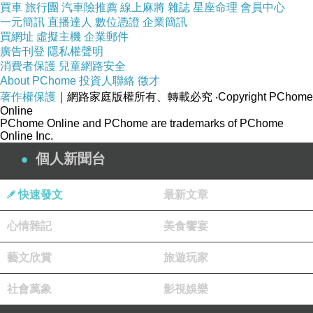
買車
旅行團
汽車險推薦
線上麻將
雜誌
星座命理
會員中心
一元簡訊
直播達人
數位憑證
企業簡訊
買網址
虛擬主機
企業郵件
廣告刊登
隱私權聲明
消費者保護
兒童網路安全
About PChome
投資人聯絡
徵才
著作權保護
｜網路家庭版權所有、轉載必究
‧Copyright PChome
Online
PChome Online and PChome are trademarks of PChome
Online Inc.
六片式葉片
個人新聞台
快速發文
最新文章
軸承式馬達
心情雜記
美食饗宴
藝文欣賞
旅遊玩家
大顆馬達同級中最耐用
社會萬象
影視娛樂