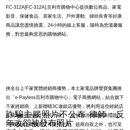
FC-312A[FC-312A].
百利市購物中心提供數位商品、家電
影音、保健食品、居家生活、戶外運動、婦幼長青等好康
商品讓您盡情挑選。24小時的線上客服，隨時為您溫馨服
務，對您最夠意思的購物網站。
挾全台上千家實體經銷商優勢，本土家電品牌聲寶集團推
出「e-Payless百利市購物中心」電子商務網站，結合旗下
千家經銷商、上新聯晴3C連鎖店優勢，將利用這些經銷店
詐騙主腦照片不公布 律師：反
面成為社區內的「市民小棧」，直接為消費者解決問題。
年改卻被發布照片
消費者線上購物除了可選擇宅配、超商自取之外，也可至