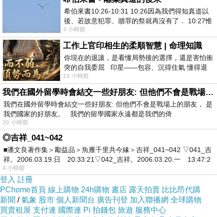
希伯來書10:26-10:31 10:26因為我們得知真道以
後、若故意犯罪、贖罪的祭就再沒有了． 10:27惟
日前想購入
DISO IPX8運動防水MP3耳機MH612/BL黑藍
4 小時前
有戰懼等候審判和那燒滅眾敵人的烈火
[MH612/BL].
，問過幾間經銷商都表示舊款已經賣完，已沒
工作上官印相生的柔順智慧 | 命理知識
有舊款庫存了，剛好看到【e-payless 百利市購物中心】
你現在的退讓，是看懂局勢後的選擇，還是害怕衝
突的自我委屈 印星——包容、沉得住氣 懂得退
網頁上還有賣，不但比較便宜還可以刷卡分期。有的時候
19 小時前
一步觀察，不會
這些商品的價格還真的頗殺的，於是乎，這一款CP值破表
我們在國外留學時會結交一些好朋友: 但他們不會是戰場上的朋友
的：
DISO IPX8運動防水MP3耳機MH612/BL黑藍
我們在國外留學時會結交一些好朋友: 但他們不會是戰場上的朋友， 是
我們國家的好朋友。 我們的留學國家永遠都是我們的倚
[MH612/BL].
，網路上爬文一下，發現很多部落客都給滿高
20 小時前
的評價，看來值得入手，不管了，就刷下去吧！
◎吉祥_041~042
■潘文良著作集＞勵益品＞魚雁千里共今緣＞吉祥_041~042 ▽041_吉
祥。2006.03.19.日 20:33:21▽042_吉祥。2006.03.20.一 13:47:2
DISO IPX8運動防水MP3耳機MH612/BL黑藍
4 小時前
[MH612/BL].
登入
註冊
PChome首頁
線上購物
24h購物
書店
露天拍賣
比比昂代購
新聞
/
氣象
股市
個人新聞台
廣告刊登
加入聯播網
全球購物
買賣租屋
支付連
國際連
Pi 拍錢包
旅遊
服務中心