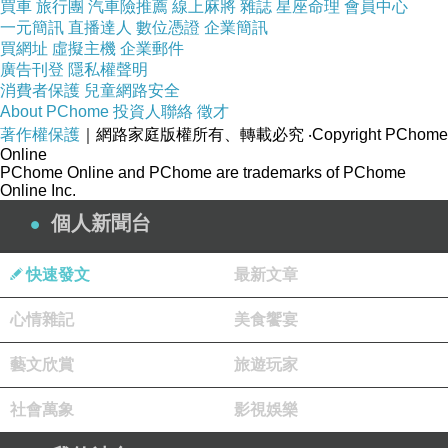
買車
旅行團
汽車險推薦
線上麻將
雜誌
星座命理
會員中心
一元簡訊
直播達人
數位憑證
企業簡訊
買網址
虛擬主機
企業郵件
廣告刊登
隱私權聲明
消費者保護
兒童網路安全
About PChome
投資人聯絡
徵才
著作權保護
｜網路家庭版權所有、轉載必究
‧Copyright PChome
Online
PChome Online and PChome are trademarks of PChome
撥放音樂持續10小時
Online Inc.
個人新聞台
快速發文
最新文章
內建8GB記憶體輕鬆儲存音樂
心情雜記
美食饗宴
藝文欣賞
旅遊玩家
入耳式耳塞 有效阻隔環境噪音
社會萬象
影視娛樂