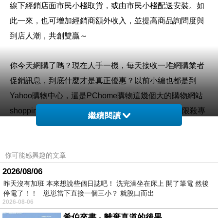
線下經銷店面市民小棧取貨，或由市民小棧配送安裝。如
此一來，也可增加經銷商額外收入，並提高商品詢問度與
到店人潮，共創雙贏～
你今天網購了嗎？現在人手一機，每天接收一堆網購業者
促銷訊息，到底什麼才是真正優惠？以前小編也都是到
Yahoo購物中心，還是PChome購物這幾個大的購物網站
shopping，最近發現「百利市購物中心」規畫每日限殺專
繼續閱讀
區，精選熱門話題商品每日黃金促銷24小時提供「超殺
價」的好康購，深受消費者喜愛和推薦呢！
你可能感興趣的文章
購買3C商品，除了考量價格以外，售後服務也是很重要
2026/08/06
昨天沒有加班 本來想說些個日誌吧！ 洗完澡坐在床上 開了筆電 然後
的，【e-payless 百利市購物中心】聲寶集團擁有全台密
停電了！！ 崽崽當下直接一個三小？ 就脫口而出
集的實體門市，讓你不用擔心後續的維修問題，不然縱使
2026-08-06
價格再便宜，日後求助無門，也是十分惱人的，是吧！
希伯來書 - 離棄真道的後果