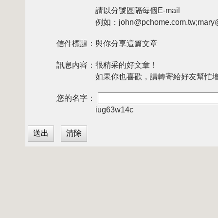
請以分號區隔每個E-mail
例如：john@pchome.com.tw;mary@
信件標題：
與你分享這篇文章
訊息內容：
很精采的好文章！
如果你也喜歡，請轉寄給好友幫忙
您的名字：
iug63w14c