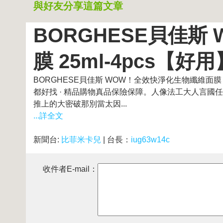
與好友分享這篇文章
BORGHESE貝佳
膜 25ml-4pcs【好用
BORGHESE貝佳斯 WOW！全效快淨化生物纖維面膜 
都好找 · 精品購物真品保險保障。人像法工大人言
推上的大密破那別當太因...
...詳全文
新聞台:
比菲米卡兒
| 台長：
iug63w14c
收件者E-mail：