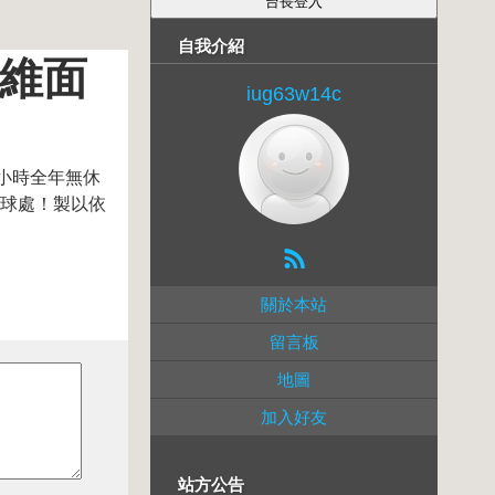
自我介紹
纖維面
iug63w14c
4小時全年無休
死球處！製以依
關於本站
留言板
地圖
加入好友
站方公告