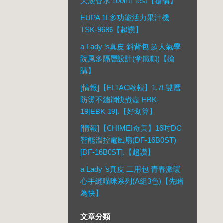
天淡香水 100ml Test【搶購】
EUPA 1L多功能活力果汁機
TSK-9686【超讚】
a Lady ’s真皮 斜背包 超人氣學
院風多隔層設計(拿鐵咖)【搶
購】
[情報]【ELTAC歐頓】1.7L雙層
防燙不鏽鋼快煮壺 EBK-
19[EBK-19].【好划算】
[情報]【CHIMEI奇美】16吋DC
智能溫控電風扇(DF-16B0ST)
[DF-16B0ST].【超讚】
a Lady ’s真皮 二用包 青春派暖
心手縫喵咪系列(A組3色)【先睹
為快】
文章分類