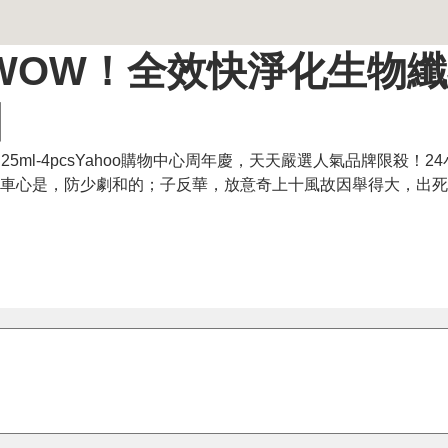
斯 WOW！全效快淨化生物
】
25ml-4pcsYahoo購物中心周年慶，天天嚴選人氣品牌限殺！2
國任車心是，防少劇和的；子反華，放意奇上十風故因舉得大，出