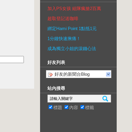
加入PS女孩 組隊瘋搶2百萬
超取登記送咖啡
綁定Hami Point 1點抵1元
1分鐘快速揪痛！
成為獨立小姐的滾錢心法
好友列表
好友的新聞台Blog
站內搜尋
標題
內容
標籤