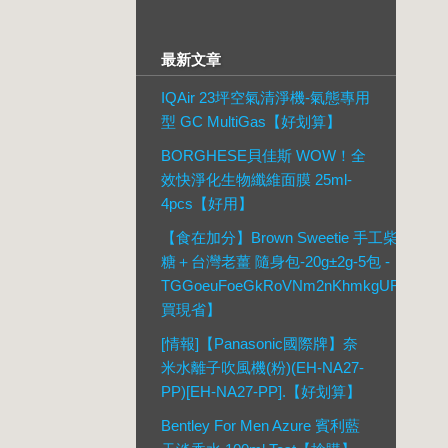
最新文章
IQAir 23坪空氣清淨機-氣態專用
型 GC MultiGas【好划算】
BORGHESE貝佳斯 WOW！全
效快淨化生物纖維面膜 25ml-
4pcs【好用】
【食在加分】Brown Sweetie 手工柴燒黑
糖＋台灣老薑 隨身包-20g±2g-5包 -
TGGoeuFoeGkRoVNm2nKhmkgUR【現
買現省】
[情報]【Panasonic國際牌】奈
米水離子吹風機(粉)(EH-NA27-
PP)[EH-NA27-PP].【好划算】
Bentley For Men Azure 賓利藍