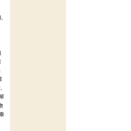
,
租
保
陽
環
,
單
物
泰