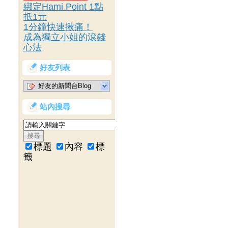
綁定Hami Point 1點
抵1元
1分鐘快速揪痛！
成為獨立小姐的滾錢
心法
好友列表
好友的新聞台Blog
站內搜尋
標題
內容
標
籤