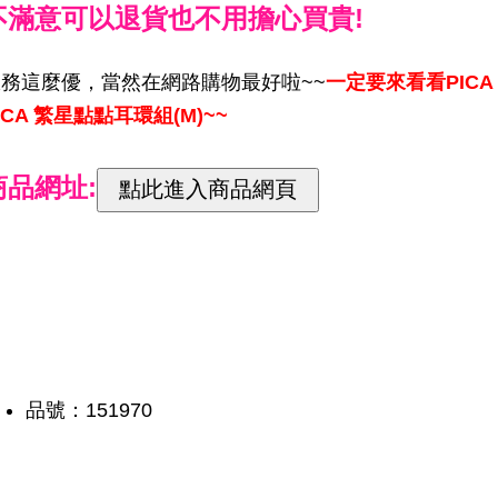
不滿意可以退貨也不用擔心買貴!
服務這麼優，當然在網路購物最好啦~~
一定要來看看PICA
ICA 繁星點點耳環組(M)~~
商品網址:
品號：151970