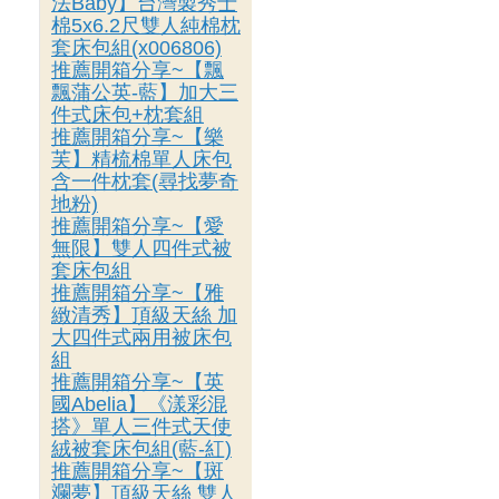
法Baby】台灣製秀士
棉5x6.2尺雙人純棉枕
套床包組(x006806)
推薦開箱分享~【飄
飄蒲公英-藍】加大三
件式床包+枕套組
推薦開箱分享~【樂
芙】精梳棉單人床包
含一件枕套(尋找夢奇
地粉)
推薦開箱分享~【愛
無限】雙人四件式被
套床包組
推薦開箱分享~【雅
緻清秀】頂級天絲 加
大四件式兩用被床包
組
推薦開箱分享~【英
國Abelia】《漾彩混
搭》單人三件式天使
絨被套床包組(藍-紅)
推薦開箱分享~【斑
斕夢】頂級天絲 雙人