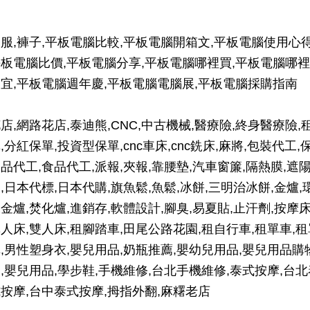
服,褲子,平板電腦比較,平板電腦開箱文,平板電腦使用心得
板電腦比價,平板電腦分享,平板電腦哪裡買,平板電腦哪裡
宜,平板電腦週年慶,平板電腦電腦展,平板電腦採購指南
店,網路花店,泰迪熊,CNC,中古機械,醫療險,終身醫療險,
,分紅保單,投資型保單,cnc車床,cnc銑床,麻將,包裝代工,
品代工,食品代工,派報,夾報,靠腰墊,汽車窗簾,隔熱膜,遮
,日本代標,日本代購,旗魚鬆,魚鬆,冰餅,三明治冰餅,金爐,
金爐,焚化爐,進銷存,軟體設計,腳臭,易夏貼,止汗劑,按摩床
人床,雙人床,租腳踏車,田尾公路花園,租自行車,租單車,租
,男性塑身衣,嬰兒用品,奶瓶推薦,嬰幼兒用品,嬰兒用品購
,嬰兒用品,學步鞋,手機維修,台北手機維修,泰式按摩,台北
按摩,台中泰式按摩,拇指外翻,麻糬老店