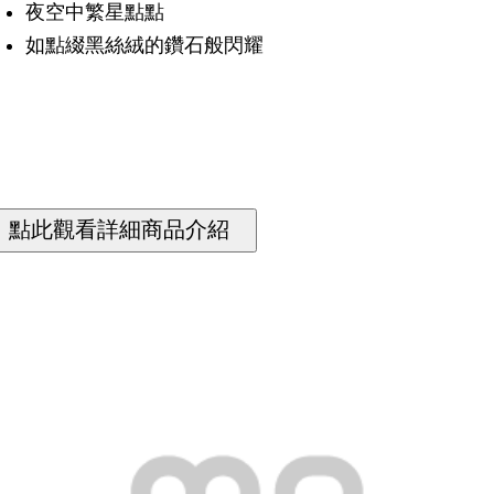
夜空中繁星點點
如點綴黑絲絨的鑽石般閃耀