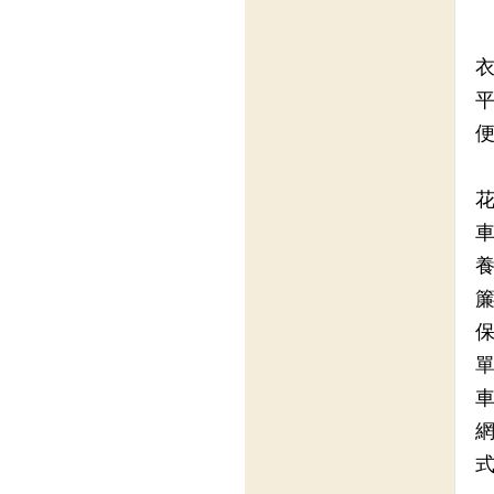
衣
平
便
花
車
養
簾
保
單
車
網
式