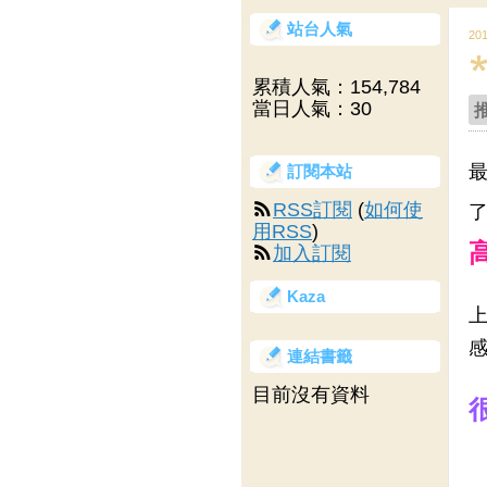
站台人氣
20
累積人氣：
154,784
當日人氣：
30
最
訂閱本站
RSS訂閱
(
如何使
了
用RSS
)
高
加入訂閱
Kaza
上
感
連結書籤
目前沒有資料