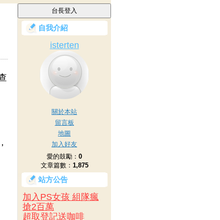
自我介紹
isterten
查
關於本站
留言板
地圖
，
加入好友
愛的鼓勵：
0
文章篇數：
1,875
站方公告
加入PS女孩 組隊瘋
搶2百萬
超取登記送咖啡