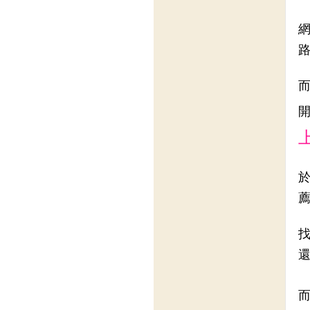
網
於
薦
找
還