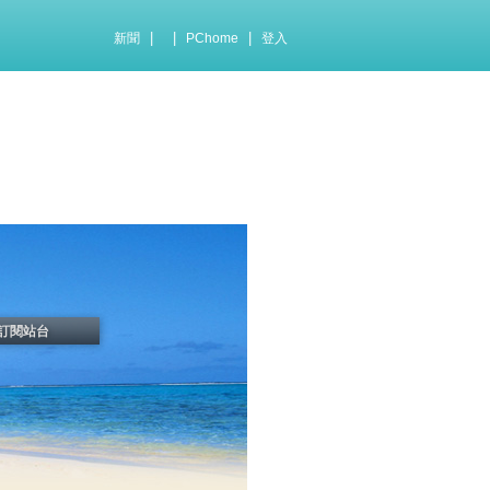
|
|
|
新聞
PChome
登入
訂閱站台