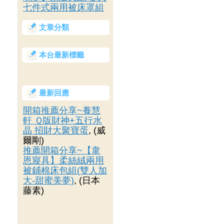
七件式兩用被床罩組
文章分類
本台最新標籤
最新回應
開箱推薦分享~養慧
軒 Ｑ版財神+五行水
晶 招財大聚寶蛋
, (威
爾剛)
推薦開箱分享~【韋
恩寢具】柔絲絨兩用
被鋪棉床包組(雙人加
大-甜蜜美夢)
, (日本
藤素)