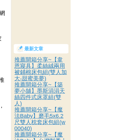
在網
家
最新文章
推薦開箱分享~【韋
恩寢具】柔絲絨兩用
被鋪棉床包組(雙人加
大-甜蜜美夢)
推
推薦開箱分享~【築
夢小舖】墨斯涓涓天
絲四件式床罩組(雙
人)
，
推薦開箱分享~【魔
法Baby】磨毛5x6.2
尺雙人枕套床包組(w
00040)
，
推薦開箱分享~【魔