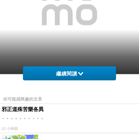
繼續閱讀
網購經驗10多年的我在想【CITIZEN 星辰】Eco-
Drive 日系百搭時尚腕錶(FE1094-65A)在網路上買
你可能感興趣的文章
應該會比較便宜，
邪正道殊苦樂各異
。。。。。。。。。。
於是我參考了其他網友【CITIZEN 星辰】Eco-Drive
日系百搭時尚腕錶(FE1094-65A)的推薦開箱文及心
22 小時前
得分享!
…