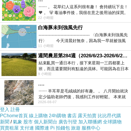
⋯⋯ 。 花草幻人這系列很有趣！ 會持續玩下去！
🧡 。 🐻 毒油事件後，我很在意之後用油的採買。
上網找了很多【CITIZEN 星辰】Eco-Drive 日系百
22 小時前
前天購買了我之前就很愛
搭時尚腕錶(FE1094-65A)評論跟比價的結果，還有
白海豚未到強風先行
哪裡買最便宜划算，發現它真的很不錯!!
----------------------------------- 〈白海豚未到強風先
行〉 今天清晨好無奈，因為我一早就被強風
11 小時前
而且24小時都能買，上網慢慢挑選，不用等店家開
週間農居第284週（2026/6/23-2026/6/24) 夏至 金黃稻浪洋溢豐收喜悅
門也不用看店員臉色，
結束亂買一通日本行，接下來星期一三四都要上
班，而且還要開到有點遠的員林。可能因為在日本
9 小時前
花不少錢，星期一出門上班時，心裡沒有一
服務這麼優，當然在網路購物最好啦~~你一定要來
….
看看【CITIZEN 星辰】Eco-Drive 日系百搭時尚腕
⋯⋯ 羊耳草是毛絨絨的好有趣。 。 八月開始就決
錶(FE1094-65A)~~
定少協助老師們後，我感到工作好輕鬆。 本來就
2026-08-07
不是我的工作啊。 真
登入
註冊
商品網址:
PChome首頁
線上購物
24h購物
書店
露天拍賣
比比昂代購
新聞
/
氣象
股市
個人新聞台
廣告刊登
加入聯播網
全球購物
買賣租屋
支付連
國際連
Pi 拍錢包
旅遊
服務中心