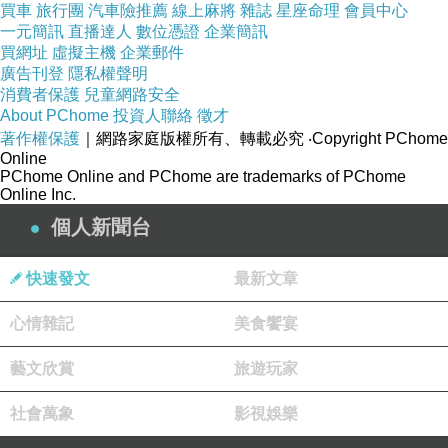
買車
旅行團
汽車險推薦
線上麻將
雜誌
星座命理
會員中心
一元簡訊
直播達人
數位憑證
企業簡訊
買網址
虛擬主機
企業郵件
廣告刊登
隱私權聲明
消費者保護
兒童網路安全
About PChome
投資人聯絡
徵才
品號：3152129
著作權保護
｜網路家庭版權所有、轉載必究
‧Copyright PChome
Online
PChome Online and PChome are trademarks of PChome
Online Inc.
日本平輸一年國際保單
個人新聞台
視窗日期顯示功能
太陽能充電功能
快速發文
最新文章
不?鋼錶殼、錶帶
心情雜記
美食饗宴
日常生活防水10bar
藝文欣賞
旅遊玩家
社會萬象
影視娛樂