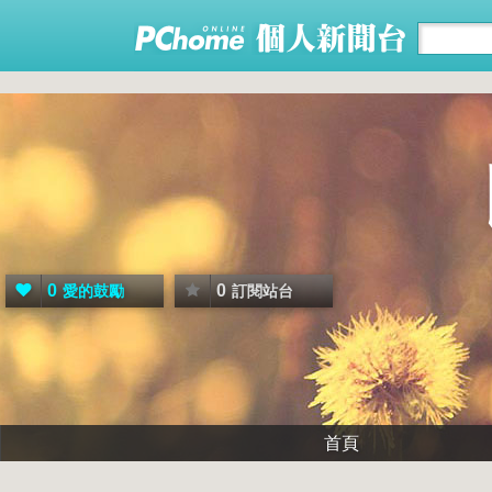
0
0
愛的鼓勵
訂閱站台
首頁