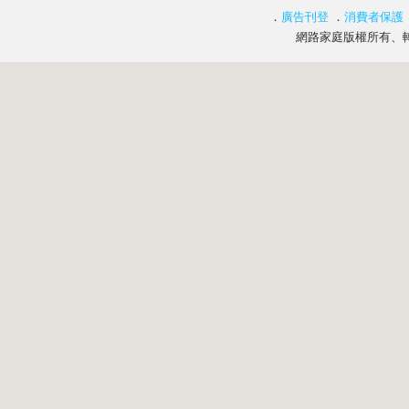
．
廣告刊登
．
消費者保護
網路家庭版權所有、轉載必究 