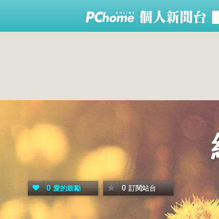
0
0
愛的鼓勵
訂閱站台