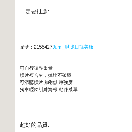
一定要推薦:
品號：2155427
Jumi_啾咪日韓美妝
可自行調整重量
槓片複合材，掉地不破壞
可添購槓片 加強訓練強度
獨家啞鈴訓練海報-動作菜單
超好的品質: