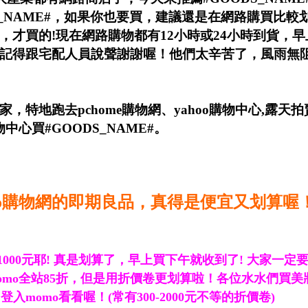
NAME#，
如果你也要買，建議還是在網路購買比較
，才買的
!現在網路購物都有12小時或24小時到貨，
記得跟宅配人員說聲謝謝喔！他們太辛苦了，風雨無
家，特地跑去
pchome
購物網、
yahoo
購物中心
,
露天拍
中心買#GOODS_NAME#
。
omo購物網的即期良品，真得是便宜又划算喔
1000
元耶
!
真是划算了，早上買下午就收到了
!
大家一定
omo
全站
85
折，但是用折價卷更划算啦！各位水水們買美
圖登入
momo
看看喔！(常有300-2000元不等的折價卷)