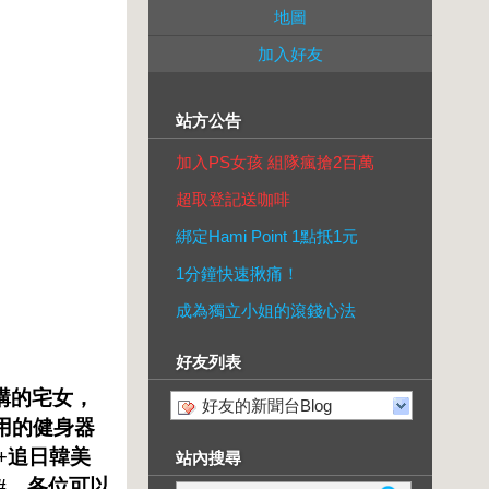
地圖
加入好友
站方公告
加入PS女孩 組隊瘋搶2百萬
超取登記送咖啡
綁定Hami Point 1點抵1元
1分鐘快速揪痛！
成為獨立小姐的滾錢心法
好友列表
購的宅女，
好友的新聞台Blog
家用的健身器
+追日韓美
站內搜尋
#
。各位可以