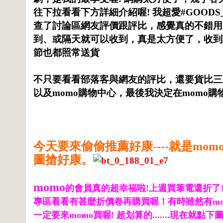
往下拉看看下方詳細介紹喔! 我超愛#GOODS_
查了討論區網友評價跟評比，感覺真的不錯用
到、或隔天就可以收到，真是太方便了，收到
節也都照常送貨
不只要看看部落客與網友的評比，還
要貨比三
以及
momo
購物中心，最後我決定在
momo
購物
今天要來偷偷推薦好康----就是m
圖搶好康。
momo
的會員真的超幸福啦
!
上週買筆電還折了
專區看看有甚麼折價卷再購買喔！有時雖然有
m
一定要來
momo
買喔
!
超划算的
.......
現在就點下