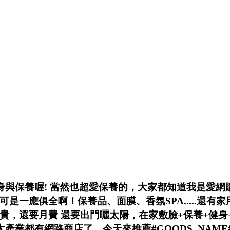
健身與保養喔! 當然也超愛保養的，大家都知道我是愛網
可是一應俱全啊！保養品、面膜、香氛SPA.....還有
貴，還要月費 還要出門曬太陽，在家敷臉+
保養+健身
大產業都有網路商店了，今天來推薦#GOODS_NAME