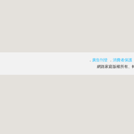
．
廣告刊登
．
消費者保護
網路家庭版權所有、轉載必究 