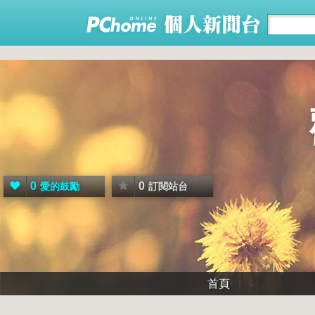
0
0
愛的鼓勵
訂閱站台
首頁