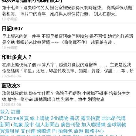
我與AI討論的小說劇情(17)
商品訊息功能
第十七章：遺失時代的人 辦公室裡安靜得只剩時鐘聲。 堯禹舜低頭翻
著相簿。 照片中的袁年，始終與人群保持距離。 別人在聊天。
10 小時前
商品訊息描述
日記0807
早上醒來的第一件事 不跟早餐店阿姨們聊幾句 很不習慣 她們的紅茶還
是全糖 我喝起來比較習慣 ~~~ 《偷偷藏不住》 越看越有趣，
●簡單三色系，挑選你的心情
49 分鐘前
印旺多貴人？
●連身裙版型，簡單穿就好看
在網上隨便玩了個 ai 算八字，感覺好像說的還蠻準……。主要是說我
命盤結構「印星」太旺，印星代表長輩、知識、資源、保護……等，所
2026-08-06
●採棉麻材質，透氣舒適清爽
藍玫友3
玫師妹玫師妹 妳在忙什麼？ 滿院子裡瞎跑 小蟑螂不礙事 培養好生之
德 放牠一條小命 讓牠回歸自然 別殺生，放生 別讓牠進
2026-08-06
登入
註冊
要的其實很簡單，在炎熱天氣裡
PChome首頁
線上購物
24h購物
書店
露天拍賣
比比昂代購
新聞
/
氣象
股市
個人新聞台
廣告刊登
加入聯播網
全球購物
買賣租屋
支付連
國際連
Pi 拍錢包
旅遊
服務中心
獨享一份涼爽感，還有從容態度