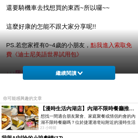
還要騎機車去找想買的東西~
所以囉~~
這麼好康的怎能不跟大家分享呢!!
PS.若您家裡有0~4歲的小朋友，
點我進入索取免
費《迪士尼美語世界試用包》
↓↓↓限量特惠的優惠按鈕↓↓↓
繼續閱讀
你可能感興趣的文章
【漫時生活內湖店】內湖不限時餐廳推薦｜捷運港墘站美食，聚餐、約會、家庭聚會首選，正餐甜點一次滿足
想找一間適合朋友聚會、家庭聚餐或情侶約會的內
湖不限時餐廳嗎？位於捷運港墘站附近的漫時生活
23 小時前
內湖店，從捷運站步行約4分鐘即可抵