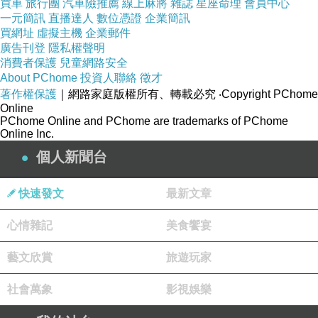
買車
旅行團
汽車險推薦
線上麻將
雜誌
星座命理
會員中心
一元簡訊
直播達人
數位憑證
企業簡訊
買網址
虛擬主機
企業郵件
網拍
廣告刊登
隱私權聲明
消費者保護
兒童網路安全
About PChome
投資人聯絡
徵才
著作權保護
｜網路家庭版權所有、轉載必究
‧Copyright PChome
Online
PChome Online and PChome are trademarks of PChome
Online Inc.
個人新聞台
快速發文
最新文章
心情雜記
美食饗宴
藝文欣賞
旅遊玩家
社會萬象
影視娛樂