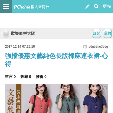
歡樂血拼大隊
訂閱
我的
2017-12-14 07:23:16
is6u52ko356g
強檔優惠文藝純色長版棉麻連衣裙-心
得
留言 0
收藏 0
推薦 0