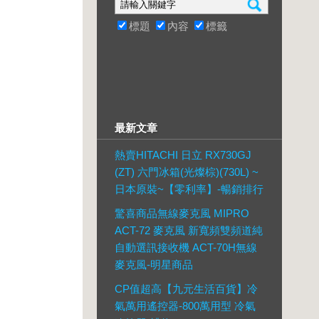
標題
內容
標籤
最新文章
熱賣HITACHI 日立 RX730GJ
(ZT) 六門冰箱(光燦棕)(730L) ~
日本原裝~【零利率】-暢銷排行
驚喜商品無線麥克風 MIPRO
ACT-72 麥克風 新寬頻雙頻道純
自動選訊接收機 ACT-70H無線
麥克風-明星商品
CP值超高【九元生活百貨】冷
氣萬用遙控器-800萬用型 冷氣