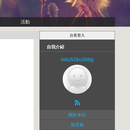
活動
自我介紹
is6u52ko356g
關於本站
留言板