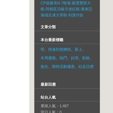
CP值爆表N.7牧場-嚴選雙拼大
蝦-阿根廷頂級天使紅蝦-東南亞
海域生凍大草蝦-到貨付款
文章分類
本台最新標籤
明
、
快速到貨網拍
、
新上
、
本周優惠
、
熱門
、
好用
、
勸敗
、
搶先
、
限時活動優惠
、
紀念日禮
最新回應
站台人氣
累積人氣：
1,467
當日人氣：
0