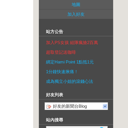
地圖
加入好友
站方公告
加入PS女孩 組隊瘋搶2百萬
超取登記送咖啡
綁定Hami Point 1點抵1元
1分鐘快速揪痛！
成為獨立小姐的滾錢心法
好友列表
好友的新聞台Blog
站內搜尋