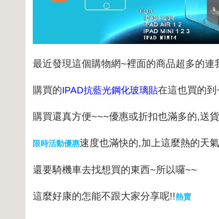
最近發現這個購物網~裡面的商品超多的連
購買的
在這也買的到
IPAD抗藍光鋼化玻璃貼
購買還真方便~~~優惠或折扣也滿多的,
送
速度也滿快的,加上這麼熱的天
限時活動優惠
還要騎機車去找想買的東西~
所以囉~~
這麼好康的怎能不跟大家分享呢!!
熱賣