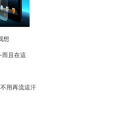
我想
~而且在這
貨
氣不用再
流這汗