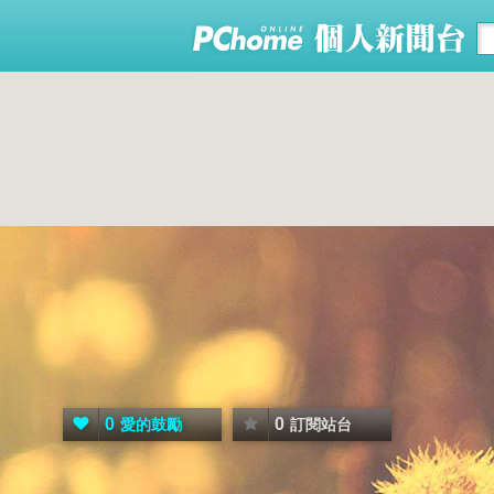
0
0
愛的鼓勵
訂閱站台