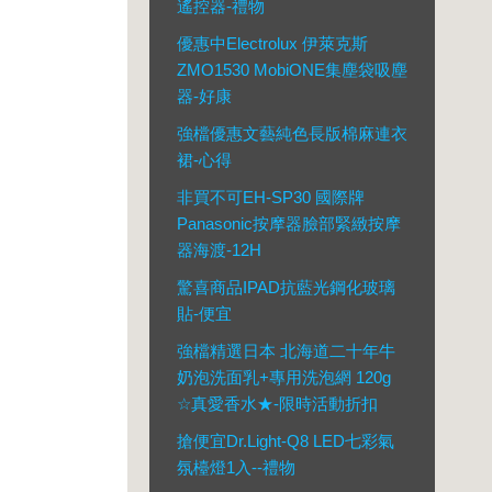
遙控器-禮物
優惠中Electrolux 伊萊克斯
ZMO1530 MobiONE集塵袋吸塵
器-好康
強檔優惠文藝純色長版棉麻連衣
裙-心得
非買不可EH-SP30 國際牌
Panasonic按摩器臉部緊緻按摩
器海渡-12H
驚喜商品IPAD抗藍光鋼化玻璃
貼-便宜
強檔精選日本 北海道二十年牛
奶泡洗面乳+專用洗泡網 120g
☆真愛香水★-限時活動折扣
搶便宜Dr.Light-Q8 LED七彩氣
氛檯燈1入--禮物