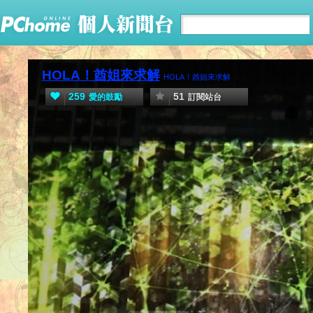
HOLA！酋姐來求解
HOLA！酋姐來求解
259
51
愛的鼓勵
訂閱站台