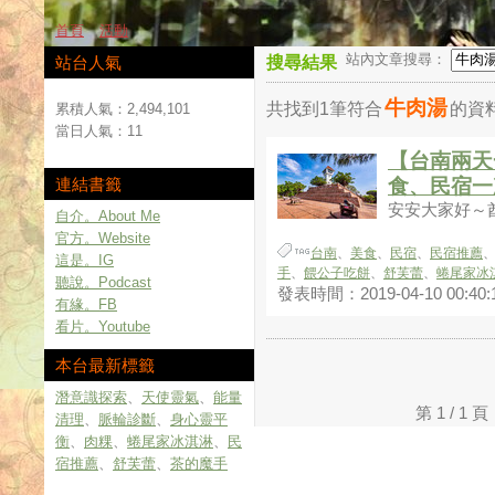
首頁
活動
站內文章搜尋：
站台人氣
搜尋結果
牛肉湯
共找到1筆符合
的資
累積人氣：
2,494,101
當日人氣：
11
【台南兩天
連結書籤
食、民宿一
安安大家好～酋姐
自介。About Me
官方。Website
台南
、
美食
、
民宿
、
民宿推薦
這是。IG
手
、
餵公子吃餅
、
舒芙蕾
、
蜷尾家冰
聽說。Podcast
發表時間：2019-04-10 00:40:
有緣。FB
看片。Youtube
本台最新標籤
潛意識探索
、
天使靈氣
、
能量
第 1 / 
清理
、
脈輪診斷
、
身心靈平
衡
、
肉粿
、
蜷尾家冰淇淋
、
民
宿推薦
、
舒芙蕾
、
茶的魔手