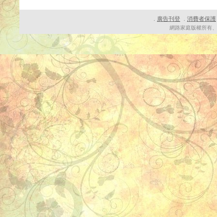
廣告刊登
消費者保護
．
．
網路家庭版權所有、轉載必究