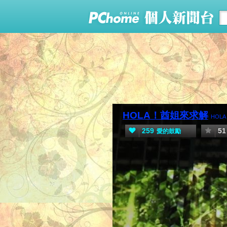
HOLA！酋姐來求解
HOL
259
51
愛的鼓勵