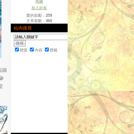
地圖
加入好友
愛的鼓勵：
259
文章篇數：
460
站內搜尋
標題
內容
標籤
黏踢

堂