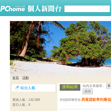
首頁
活動
站內文章搜尋：
搜尋結果
站台人氣
房屋貸款率利最低銀
共找到0筆符合
累積人氣：
132,998
當日人氣：
8