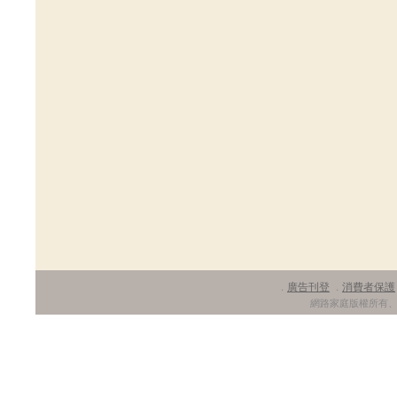
廣告刊登
消費者保護
．
．
網路家庭版權所有、轉載必究