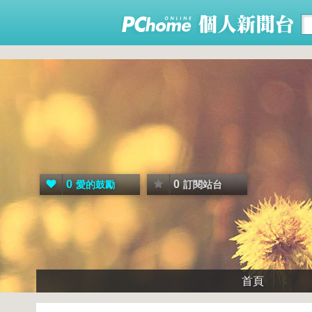
0
0
愛的鼓勵
訂閱站台
首頁